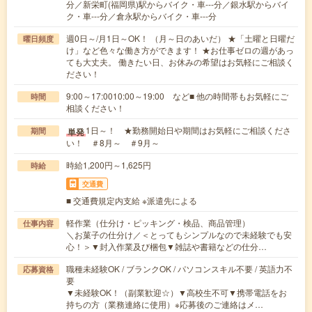
分／新栄町(福岡県)駅からバイク・車---分／銀水駅からバイ
ク・車---分／倉永駅からバイク・車---分
週0日～/月1日～OK！ （月～日のあいだ） ★「土曜と日曜だ
曜日頻度
け」など色々な働き方ができます！ ★お仕事ゼロの週があっ
ても大丈夫。 働きたい日、お休みの希望はお気軽にご相談く
ださい！
9:00～17:0010:00～19:00 など■ 他の時間帯もお気軽にご
時間
相談ください！
1日～！ ★勤務開始日や期間はお気軽にご相談くださ
単発
期間
い！ ＃8月～ ＃9月～
時給1,200円～1,625円
時給
交通費
■ 交通費規定内支給 ※派遣先による
軽作業（仕分け・ピッキング・検品、商品管理）
仕事内容
＼お菓子の仕分け／＜とってもシンプルなので未経験でも安
心！＞▼封入作業及び梱包▼雑誌や書籍などの仕分…
職種未経験OK / ブランクOK / パソコンスキル不要 / 英語力不
応募資格
要
▼未経験OK！（副業歓迎☆）▼高校生不可▼携帯電話をお
持ちの方（業務連絡に使用）※応募後のご連絡はメ…