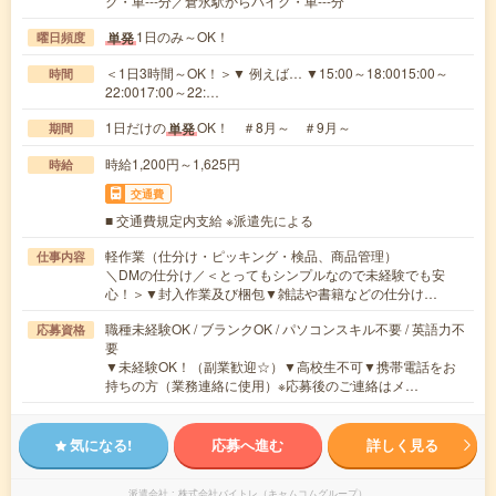
ク・車---分／倉永駅からバイク・車---分
1日のみ～OK！
単発
曜日頻度
＜1日3時間～OK！＞▼ 例えば… ▼15:00～18:0015:00～
時間
22:0017:00～22:…
1日だけの
OK！ ＃8月～ ＃9月～
単発
期間
時給1,200円～1,625円
時給
交通費
■ 交通費規定内支給 ※派遣先による
軽作業（仕分け・ピッキング・検品、商品管理）
仕事内容
＼DMの仕分け／＜とってもシンプルなので未経験でも安
心！＞▼封入作業及び梱包▼雑誌や書籍などの仕分け…
職種未経験OK / ブランクOK / パソコンスキル不要 / 英語力不
応募資格
要
▼未経験OK！（副業歓迎☆）▼高校生不可▼携帯電話をお
持ちの方（業務連絡に使用）※応募後のご連絡はメ…
気になる!
応募へ進む
詳しく見る
派遣会社
株式会社バイトレ（キャムコムグループ）