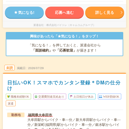
気になる!
応募へ進む
詳しく見る
派遣会社
株式会社バイトレ（キャムコムグループ）
興味があったら「★気になる！」をタップ！
「気になる！」を押しておくと、派遣会社から
「面談確約」
や
「応募歓迎」
が届きます！
未読
掲載日
2026/07/29
日払いOK！スマホでカンタン登録＊DMの仕分
け
職種未経験OK
交通費別途支給あり
土日祝日が休み
WEB登録OK
派遣
福岡県大牟田市
勤務地
大牟田駅からバイク・車---分／新大牟田駅からバイク・車---
分／新栄町(福岡県)駅からバイク・車---分／銀水駅からバイ