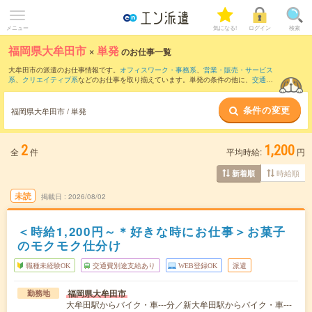
メニュー
気になる!
ログイン
検索
福岡県大牟田市
×
単発
のお仕事一覧
大牟田市の派遣のお仕事情報です。
オフィスワーク・事務系
、
営業・販売・サービス
系
、
クリエイティブ系
などのお仕事を取り揃えています。単発の条件の他に、
交通費
別途支給あり
、
職種未経験OK
、
友だちと一緒の応募OK
などでもお探し頂けます。
条件の変更
福岡県大牟田市 / 単発
2
1,200
全
件
平均時給:
円
時給順
新着順
未読
掲載日
2026/08/02
＜時給1,200円～＊好きな時にお仕事＞お菓子
のモクモク仕分け
職種未経験OK
交通費別途支給あり
WEB登録OK
派遣
福岡県大牟田市
勤務地
大牟田駅からバイク・車---分／新大牟田駅からバイク・車---