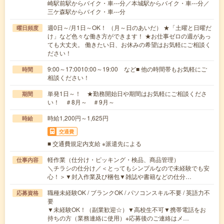
崎駅前駅からバイク・車---分／本城駅からバイク・車---分／
三ケ森駅からバイク・車---分
週0日～/月1日～OK！ （月～日のあいだ） ★「土曜と日曜だ
曜日頻度
け」など色々な働き方ができます！ ★お仕事ゼロの週があっ
ても大丈夫。 働きたい日、お休みの希望はお気軽にご相談く
ださい！
9:00～17:0010:00～19:00 など■ 他の時間帯もお気軽にご
時間
相談ください！
単発1日～！ ★勤務開始日や期間はお気軽にご相談くださ
期間
い！ ＃8月～ ＃9月～
時給1,200円～1,625円
時給
交通費
■ 交通費規定内支給 ※派遣先による
軽作業（仕分け・ピッキング・検品、商品管理）
仕事内容
＼チラシの仕分け／＜とってもシンプルなので未経験でも安
心！＞▼封入作業及び梱包▼雑誌や書籍などの仕分…
職種未経験OK / ブランクOK / パソコンスキル不要 / 英語力不
応募資格
要
▼未経験OK！（副業歓迎☆）▼高校生不可▼携帯電話をお
持ちの方（業務連絡に使用）※応募後のご連絡はメ…