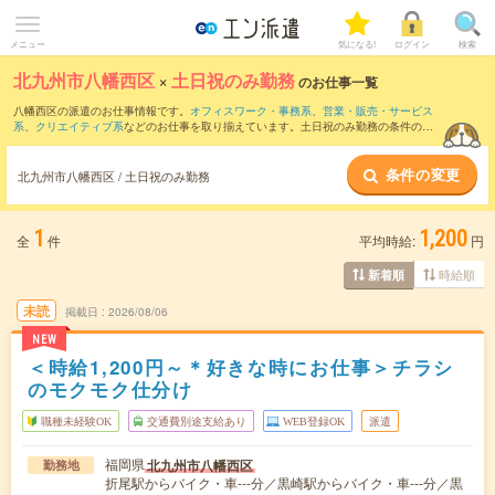
メニュー
気になる!
ログイン
検索
北九州市八幡西区
×
土日祝のみ勤務
のお仕事一覧
八幡西区の派遣のお仕事情報です。
オフィスワーク・事務系
、
営業・販売・サービス
系
、
クリエイティブ系
などのお仕事を取り揃えています。土日祝のみ勤務の条件の他
に、
交通費別途支給あり
、
職種未経験OK
、
友だちと一緒の応募OK
などのこだわり条
件も取り揃えています。
条件の変更
北九州市八幡西区 / 土日祝のみ勤務
1
1,200
全
件
平均時給:
円
時給順
新着順
未読
掲載日
2026/08/06
NEW
＜時給1,200円～＊好きな時にお仕事＞チラシ
のモクモク仕分け
職種未経験OK
交通費別途支給あり
WEB登録OK
派遣
福岡県
北九州市八幡西区
勤務地
折尾駅からバイク・車---分／黒崎駅からバイク・車---分／黒