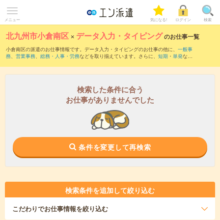
メニュー
気になる!
ログイン
検索
北九州市小倉南区
×
データ入力・タイピング
のお仕事一覧
小倉南区の派遣のお仕事情報です。データ入力・タイピングのお仕事の他に、
一般事
務
、
営業事務
、
総務・人事・労務
などを取り揃えています。さらに、
短期
・
単発
など
の期間や、
職種未経験OK
などのこだわり条件で絞り込んでいただけます。職種辞典：
データ入力・タイピングのお仕事とは？とは？
検索した条件に合う
お仕事がありませんでした
条件を変更して再検索
検索条件を追加して絞り込む
こだわり
でお仕事情報を絞り込む