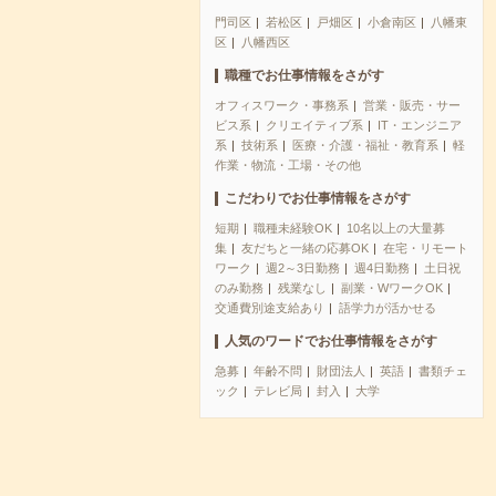
門司区
若松区
戸畑区
小倉南区
八幡東
区
八幡西区
職種でお仕事情報をさがす
オフィスワーク・事務系
営業・販売・サー
ビス系
クリエイティブ系
IT・エンジニア
系
技術系
医療・介護・福祉・教育系
軽
作業・物流・工場・その他
こだわりでお仕事情報をさがす
短期
職種未経験OK
10名以上の大量募
集
友だちと一緒の応募OK
在宅・リモート
ワーク
週2～3日勤務
週4日勤務
土日祝
のみ勤務
残業なし
副業・WワークOK
交通費別途支給あり
語学力が活かせる
人気のワードでお仕事情報をさがす
急募
年齢不問
財団法人
英語
書類チェ
ック
テレビ局
封入
大学