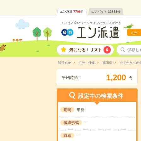
エン派遣
7766
件
エンバイト
12362
件
ちょうど良いワークライフバランスが叶う
九州・
気になる！リスト
0
保存し
派遣TOP
九州・沖縄
福岡県
北九州市小倉
,
1
2
0
0
平均時給:
円
設定中の検索条件
期間
単発
派遣形式
---
時給
---