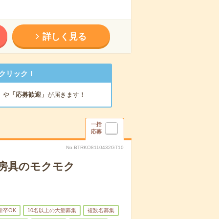
詳しく見る
クリック！
」
や
「応募歓迎」
が届きます！
一括
応募
No.BTRKO8110432GT10
文房具のモクモク
新卒OK
10名以上の大量募集
複数名募集