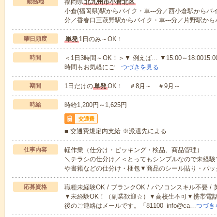
勤務地
福岡県
北九州市小倉北区
小倉(福岡県)駅からバイク・車---分／西小倉駅からバイ
分／香春口三萩野駅からバイク・車---分／片野駅からバ
曜日頻度
単発
1日のみ～OK！
時間
＜1日3時間～OK！＞▼ 例えば… ▼15:00～18:0015:00
時間もお気軽にご…
つづきを見る
期間
1日だけの
単発
OK！ ＃8月～ ＃9月～
時給
時給1,200円～1,625円
交通費
■ 交通費規定内支給 ※派遣先による
仕事内容
軽作業（仕分け・ピッキング・検品、商品管理）
＼チラシの仕分け／＜とってもシンプルなので未経験
や書籍などの仕分け・梱包▼商品のシール貼り・パッ
応募資格
職種未経験OK / ブランクOK / パソコンスキル不要 /
▼未経験OK！（副業歓迎☆）▼高校生不可▼携帯電
後のご連絡はメールです。「81100_info@ca…
つづき