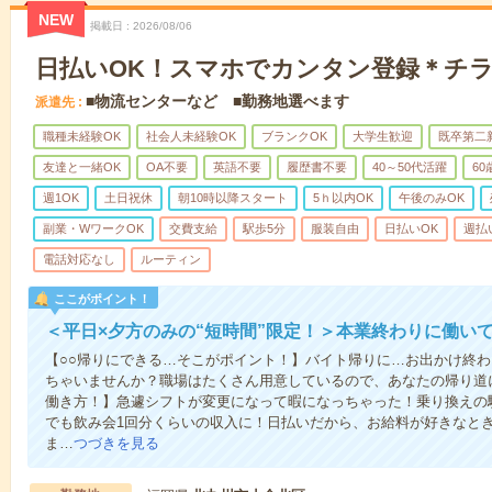
NEW
掲載日
2026/08/06
日払いOK！スマホでカンタン登録＊チ
■物流センターなど ■勤務地選べます
派遣先
職種未経験OK
社会人未経験OK
ブランクOK
大学生歓迎
既卒第二
友達と一緒OK
OA不要
英語不要
履歴書不要
40～50代活躍
6
週1OK
土日祝休
朝10時以降スタート
5ｈ以内OK
午後のみOK
副業・WワークOK
交費支給
駅歩5分
服装自由
日払いOK
週払
電話対応なし
ルーティン
ここがポイント！
＜平日×夕方のみの“短時間”限定！＞本業終わりに働い
【○○帰りにできる…そこがポイント！】バイト帰りに…お出かけ終わ
ちゃいませんか？職場はたくさん用意しているので、あなたの帰り道
働き方！】急遽シフトが変更になって暇になっちゃった！乗り換えの
でも飲み会1回分くらいの収入に！日払いだから、お給料が好きなと
ま…
つづきを見る