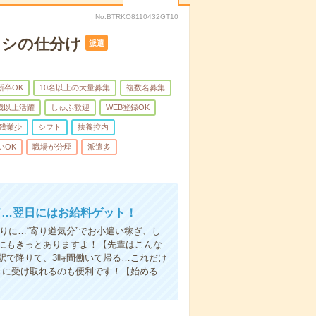
No.BTRKO8110432GT10
ラシの仕分け
派遣
新卒OK
10名以上の大量募集
複数名募集
0歳以上活躍
しゅふ歓迎
WEB登録OK
残業少
シフト
扶養控内
いOK
職場が分煙
派遣多
て…翌日にはお給料ゲット！
りに…“寄り道気分”でお小遣い稼ぎ、し
にもきっとありますよ！【先輩はこんな
駅で降りて、3時間働いて帰る…これだけ
きに受け取れるのも便利です！【始める