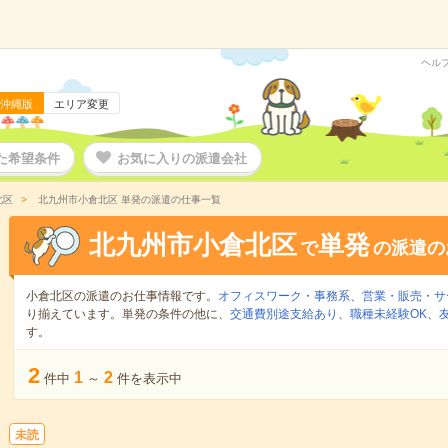
ヘル
沖縄版
エリア変更
た希望条件
お気に入りの派遣会社
北区
北九州市小倉北区 単発の派遣の仕事一覧
北九州市小倉北区
単発
で
の派遣の
小倉北区の派遣のお仕事情報です。
オフィスワーク・事務系
、
営業・販売・サ
り揃えています。単発の条件の他に、
交通費別途支給あり
、
職種未経験OK
、
す。
2
1
2
件中
～
件を表示中
未読