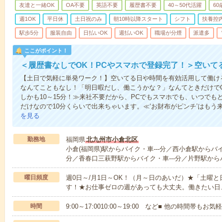
友達と一緒OK
OA不要
英語不要
履歴書不要
40～50代活躍
6
週1OK
平日休
土日祝のみ
朝10時以降スタート
シフト
扶養控
駅歩5分
服装自由
日払いOK
週払いOK
職場が分煙
派遣多
ここがポイント！
＜履歴書なしでOK！PCやスマホで登録完了！＞空いて
【土日で気軽に単発ワーク！】空いてる日や時間を有効活用して働け
なんてこともなし！「明日暇だし、働こうかな？」なんてときだけでO
しかも10～15分！≫来社不要だから、PCでもスマホでも、いつで
だけなので10分くらいで出来ちゃいます。≪‘お財布がピンチ’はもう
を見る
勤務地
福岡県
北九州市小倉北区
小倉(福岡県)駅からバイク・車---分／西小倉駅からバイ
分／香春口三萩野駅からバイク・車---分／片野駅からバ
曜日頻度
週0日～/月1日～OK！（月～日のあいだ）★「土曜
す！★お仕事ゼロの週があっても大丈夫。働きたい日
時間
9:00～17:0010:00～19:00 など■ 他の時間帯も