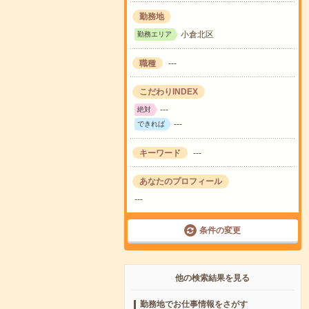
勤務地
小倉北区
勤務エリア
職種
---
こだわりINDEX
---
絶対
---
できれば
キーワード
---
あなたのプロフィール
---
条件の変更
他の検索結果を見る
勤務地でお仕事情報をさがす