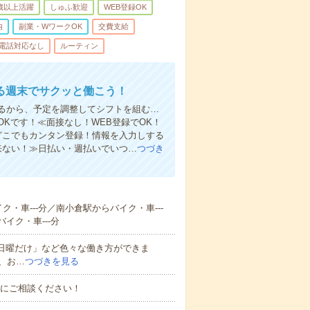
0歳以上活躍
しゅふ歓迎
WEB登録OK
内
副業・WワークOK
交費支給
電話対応なし
ルーティン
る週末でサクッと働こう！
るから、予定を調整してシフトを組む…
Kです！≪面接なし！WEB登録でOK！
もどこでもカンタン登録！情報を入力しする
来ない！≫日払い・週払いでいつ…
つづき
ク・車---分／南小倉駅からバイク・車---
イク・車---分
と日曜だけ」など色々な働き方ができま
、お…
つづきを見る
お気軽にご相談ください！