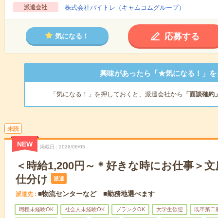
派遣会社
株式会社バイトレ（キャムコムグループ）
応募する
気になる！
興味があったら「★気になる！」を
「気になる！」を押しておくと、派遣会社から
「面談確約
未読
NEW
掲載日
2026/08/05
＜時給1,200円～＊好きな時にお仕事＞
仕分け
派遣
■物流センターなど ■勤務地選べます
派遣先
職種未経験OK
社会人未経験OK
ブランクOK
大学生歓迎
既卒第二