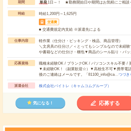
期間
単発
1日～！ ★勤務開始日や期間はお気軽にご相談
時給
時給1,200円～1,625円
交通費
■ 交通費規定内支給 ※派遣先による
仕事内容
軽作業（仕分け・ピッキング・検品、商品管理）
＼文房具の仕分け／＜とってもシンプルなので未経験
や書籍などの仕分け・梱包▼商品のシール貼り・パッ
応募資格
職種未経験OK / ブランクOK / パソコンスキル不要 /
▼未経験OK！（副業歓迎☆）▼高校生不可▼携帯電
後のご連絡はメールです。「81100_info@ca…
つづき
派遣会社
株式会社バイトレ（キャムコムグループ）
応募する
気になる！