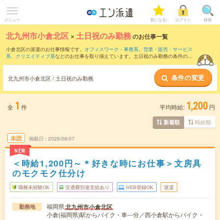
メニュー
気になる!
ログイン
検索
北九州市小倉北区
×
土日祝のみ勤務
のお仕事一覧
小倉北区の派遣のお仕事情報です。
オフィスワーク・事務系
、
営業・販売・サービス
系
、
クリエイティブ系
などのお仕事を取り揃えています。土日祝のみ勤務の条件の他
に、
交通費別途支給あり
、
職種未経験OK
、
友だちと一緒の応募OK
などのこだわり条
件も取り揃えています。
条件の変更
北九州市小倉北区 / 土日祝のみ勤務
1
1,200
全
件
平均時給:
円
時給順
新着順
未読
掲載日
2026/08/07
NEW
＜時給1,200円～＊好きな時にお仕事＞文房具
のモクモク仕分け
職種未経験OK
交通費別途支給あり
WEB登録OK
派遣
福岡県
北九州市小倉北区
勤務地
小倉(福岡県)駅からバイク・車---分／西小倉駅からバイク・