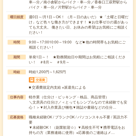
車---分／南小倉駅からバイク・車---分／香春口三萩野駅から
バイク・車---分／片野駅からバイク・車---分
週0日～/月1日～OK！ （月～日のあいだ） ★「土曜と日曜だ
曜日頻度
け」など色々な働き方ができます！ ★お仕事ゼロの週があっ
ても大丈夫。 働きたい日、お休みの希望はお気軽にご相談く
ださい！
9:00～17:0010:00～19:00 など■ 他の時間帯もお気軽にご
時間
相談ください！
単発1日～！ ★勤務開始日や期間はお気軽にご相談くださ
期間
い！ ＃8月～ ＃9月～
時給1,200円～1,625円
時給
交通費
■ 交通費規定内支給 ※派遣先による
軽作業（仕分け・ピッキング・検品、商品管理）
仕事内容
＼文房具の仕分け／＜とってもシンプルなので未経験でも安
心！＞▼封入作業及び梱包▼雑誌や書籍などの仕分…
職種未経験OK / ブランクOK / パソコンスキル不要 / 英語力不
応募資格
要
▼未経験OK！（副業歓迎☆）▼高校生不可▼携帯電話をお
持ちの方（業務連絡に使用）※応募後のご連絡はメ…