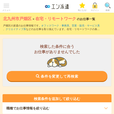
メニュー
気になる!
ログイン
検索
北九州市戸畑区
×
在宅・リモートワーク
のお仕事一覧
戸畑区の派遣のお仕事情報です。
オフィスワーク・事務系
、
営業・販売・サービス系
、
クリエイティブ系
などのお仕事を取り揃えています。在宅・リモートワークの条件
の他に、
交通費別途支給あり
、
職種未経験OK
、
友だちと一緒の応募OK
などのこだわ
り条件も取り揃えています。
検索した条件に合う
お仕事がありませんでした
条件を変更して再検索
検索条件を追加して絞り込む
職種
でお仕事情報を絞り込む