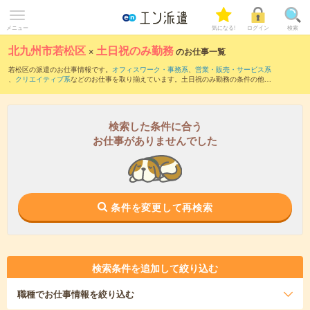
メニュー
気になる!
ログイン
検索
北九州市若松区
×
土日祝のみ勤務
のお仕事一覧
若松区の派遣のお仕事情報です。
オフィスワーク・事務系
、
営業・販売・サービス系
、
クリエイティブ系
などのお仕事を取り揃えています。土日祝のみ勤務の条件の他
に、
交通費別途支給あり
、
職種未経験OK
、
友だちと一緒の応募OK
などのこだわり条
件も取り揃えています。
検索した条件に合う
お仕事がありませんでした
条件を変更して再検索
検索条件を追加して絞り込む
職種
でお仕事情報を絞り込む