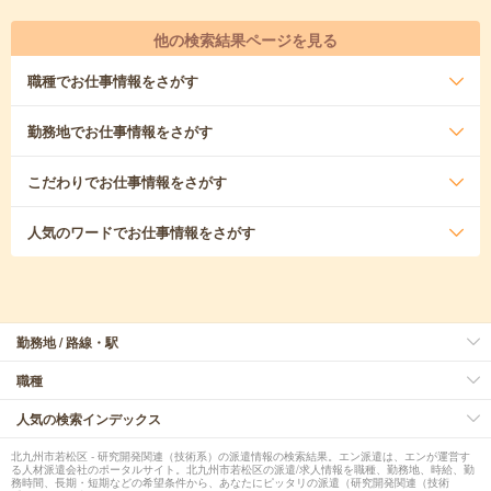
他の検索結果ページを見る
職種
でお仕事情報をさがす
勤務地
でお仕事情報をさがす
こだわり
でお仕事情報をさがす
人気のワード
でお仕事情報をさがす
勤務地 / 路線・駅
職種
人気の検索インデックス
北九州市若松区 - 研究開発関連（技術系）の派遣情報の検索結果。エン派遣は、エンが運営す
る人材派遣会社のポータルサイト。北九州市若松区の派遣/求人情報を職種、勤務地、時給、勤
務時間、長期・短期などの希望条件から、あなたにピッタリの派遣（研究開発関連（技術