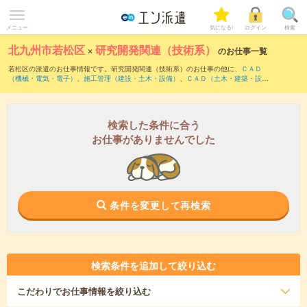
メニュー
気になる!
ログイン
検索
北九州市若松区
×
研究開発関連（技術系）
のお仕事一覧
若松区の派遣のお仕事情報です。研究開発関連（技術系）のお仕事の他に、
ＣＡＤ
（機械・電気・電子）
、
施工管理（建設・土木・設備）
、
ＣＡＤ（土木・建築・設
備）
などを取り揃えています。さらに、
短期
・
単発
などの期間や、
職種未経験OK
など
のこだわり条件で絞り込んでいただけます。職種辞典：
研究開発関連（技術系）のお
仕事とは？とは？
検索した条件に合う
お仕事がありませんでした
条件を変更して再検索
検索条件を追加して絞り込む
こだわり
でお仕事情報を絞り込む