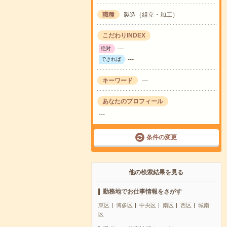
職種
製造（組立・加工）
こだわりINDEX
---
絶対
---
できれば
キーワード
---
あなたのプロフィール
---
条件の変更
他の検索結果を見る
勤務地でお仕事情報をさがす
東区
博多区
中央区
南区
西区
城南
区