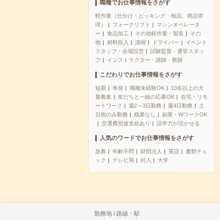
職種でお仕事情報をさがす
軽作業（仕分け・ピッキング・検品、商品管
理）
フォークリフト
マシンオペレータ
ー
食品加工
その他軽作業・製造
その
他
材料投入
清掃
ドライバー
イベント
スタッフ・会場設営
試験監督・選挙スタッ
フ
インストラクター・講師・教師
こだわりでお仕事情報をさがす
短期
単発
職種未経験OK
10名以上の大
量募集
友だちと一緒の応募OK
在宅・リモ
ートワーク
週2～3日勤務
週4日勤務
土
日祝のみ勤務
残業なし
副業・WワークOK
交通費別途支給あり
語学力が活かせる
人気のワードでお仕事情報をさがす
急募
年齢不問
財団法人
英語
書類チェ
ック
テレビ局
封入
大学
勤務地 / 路線・駅