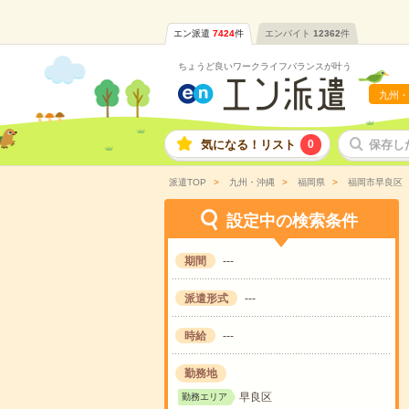
エン派遣
7424
件
エンバイト
12362
件
ちょうど良いワークライフバランスが叶う
九州・
気になる！リスト
0
保存し
派遣TOP
九州・沖縄
福岡県
福岡市早良区
設定中の検索条件
期間
---
派遣形式
---
時給
---
勤務地
早良区
勤務エリア