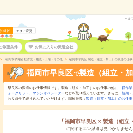
ヘル
沖縄版
エリア変更
た希望条件
お気に入りの派遣会社
福岡市早良区 軽作業・物流・工場・その他
福岡市早良区 製造（組立・加工）の派遣の仕事
福岡市早良区
製造（組立・加
で
早良区の派遣のお仕事情報です。製造（組立・加工）のお仕事の他に、
軽作業
ォークリフト
、
マシンオペレーター
などを取り揃えています。さらに、
短期
・
わり条件で絞り込んでいただけます。職種辞典：
製造（組立・加工）のお仕事
「
福岡市早良区
×
製造（組立
に関するエン派遣は見つかりません