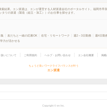
の検索結果。エン派遣は、エンが運営する人材派遣会社のポータルサイト。福岡市早
ッタリの派遣（製造（組立・加工））のお仕事を探せます。
募集
友だちと一緒の応募OK
在宅・リモートワーク
週2～3日勤務
週4日勤
学力が活かせる
り扱いについて
ご利用規約
ヘルプ・お問い合わせ
エン会社概要
掲載
ちょうど良いワークライフバランスが叶う
エン派遣
Copyright © en Inc.