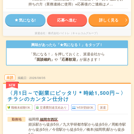
持ちの方（業務連絡に使用）※応募後のご連絡はメ…
気になる!
応募へ進む
詳しく見る
派遣会社
株式会社バイトレ（キャムコムグループ）
興味があったら「★気になる！」をタップ！
「気になる！」を押しておくと、派遣会社から
「面談確約」
や
「応募歓迎」
が届きます！
未読
掲載日
2026/08/05
NEW
〈月1日～で副業にピッタリ＊時給1,500円～〉
チラシのカンタン仕分け
職種未経験OK
交通費別途支給あり
WEB登録OK
派遣
福岡県
福岡市西区
勤務地
姪浜駅から徒歩5分／九大学研都市駅から徒歩5分／周船寺駅
から徒歩5分／今宿駅から徒歩5分／橋本(福岡県)駅から徒歩