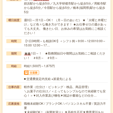
姪浜駅から徒歩5分／九大学研都市駅から徒歩5分／周船寺駅
から徒歩5分／今宿駅から徒歩5分／橋本(福岡県)駅から徒歩
5分
週0日～/月1日～OK！ （月～日のあいだ） ★「火曜と木曜だ
曜日頻度
け」など色々な働き方ができます！ ★お仕事ゼロの週があっ
ても大丈夫。 働きたい日、お休みの希望はお気軽にご相談く
ださい！
【1日3時間～も相談OK!】＜シフト例＞9:00～12:0010:00～
時間
15:00 12:00～17…
1日～！ ★勤務開始日や期間はお気軽にご相談くださ
単発
期間
い！ ＃8月～ ＃9月～
時給1,500円～1,875円
時給
交通費
■ 交通費規定内支給 ※派遣先による
軽作業（仕分け・ピッキング・検品、商品管理）
仕事内容
＼お菓子の仕分け／＜とってもシンプルなので未経験でも安
心！＞▼封入作業及び梱包▼雑誌や書籍などの仕分…
職種未経験OK / ブランクOK / パソコンスキル不要 / 英語力不
応募資格
要
▼未経験OK！（副業歓迎☆）▼高校生不可▼携帯電話をお