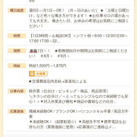
5分
週0日～/月1日～OK！ （月～日のあいだ） ★「土曜と日曜だ
曜日頻度
け」など色々な働き方ができます！ ★お仕事ゼロの週があっ
ても大丈夫。 働きたい日、お休みの希望はお気軽にご相談く
ださい！
【1日3時間～も相談OK!】＜シフト例＞9:00～12:0012:00～
時間
17:00 17:00～22…
1日～！ ★勤務開始日や期間はお気軽にご相談くださ
単発
期間
い！ ＃8月～ ＃9月～
時給1,500円～1,875円
時給
交通費
■ 交通費規定内支給 ※派遣先による
軽作業（仕分け・ピッキング・検品、商品管理）
仕事内容
＼チラシの仕分け／＜とってもシンプルなので未経験でも安
心！＞▼封入作業及び梱包▼雑誌や書籍などの仕分…
職種未経験OK / ブランクOK / パソコンスキル不要 / 英語力不
応募資格
要
▼未経験OK！（副業歓迎☆）▼高校生不可▼携帯電話をお
持ちの方（業務連絡に使用）※応募後のご連絡はメ…