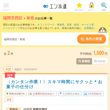
メニュー
気になる!
ログイン
検索
福岡市西区
×
単発
のお仕事一覧
西区の派遣のお仕事情報です。
オフィスワーク・事務系
、
営業・販売・サービス系
、
クリエイティブ系
などのお仕事を取り揃えています。単発の条件の他に、
交通費別途
支給あり
、
職種未経験OK
、
友だちと一緒の応募OK
などでもお探し頂けます。
条件の変更
福岡市西区 / 単発
2
1,500
全
件
平均時給:
円
時給順
新着順
未読
掲載日
2026/08/07
NEW
〈カンタン作業！〉スキマ時間にサクッと＊お
菓子の仕分け
職種未経験OK
交通費別途支給あり
土日祝日が休み
WEB登録OK
派遣
福岡県
福岡市西区
勤務地