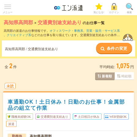
メニュー
気になる!
ログイン
検索
高知県高岡郡
×
交通費別途支給あり
のお仕事一覧
高岡郡の派遣のお仕事情報です。
オフィスワーク・事務系
、
営業・販売・サービス系
、
クリエイティブ系
などのお仕事を取り揃えています。交通費別途支給ありの条件の
他に、
職種未経験OK
、
友だちと一緒の応募OK
、
週4日勤務
などのこだわり条件も取り
揃えています。
条件の変更
高知県高岡郡 / 交通費別途支給あり
2
1,075
全
件
平均時給:
円
時給順
新着順
未読
車通勤OK！土日休み！日勤のお仕事！金属部
品の組立て作業
職種未経験OK
交通費別途支給あり
土日祝日が休み
WEB登録OK
派遣
高知県高岡郡
勤務地