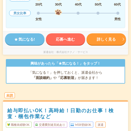
20代
30代
40代
50代
60代
男女比率
女性
男性
気になる!
応募へ進む
詳しく見る
派遣会社
株式会社テクノ・サービス
興味があったら「★気になる！」をタップ！
「気になる！」を押しておくと、派遣会社から
「面談確約」
や
「応募歓迎」
が届きます！
未読
給与即払いOK！高時給！日勤のお仕事！検
査・梱包作業など
職種未経験OK
交通費別途支給あり
WEB登録OK
派遣