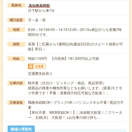
高知県高岡郡
勤務地
日下駅から車7分
月～金・祝
曜日頻度
8:00～16:156:00～14:1512:00～20:15※表記のうち実働7時
時間
間30分です。
長期【ご応募から1週間以内(最短2日目)のスピード就業が可
期間
能】即日～
時給1100円 【月収例】181,500円以上可能
時給
交通費
交通費支給有り
軽作業（仕分け・ピッキング・検品、商品管理）
仕事内容
紙製品の検査や梱包作業などをお願いします。(派遣)モクモ
ク作業です！早番・遅番両方対応可能な方歓迎！…
職種未経験OK / ブランクOK / パソコンスキル不要 / 英語力不
応募資格
要
【来社不要、WEB登録OK！】〇未経験大歓迎！〇フリータ
ー、主婦(夫) 大歓迎！ ※お仕事の掛け持ち…
職場の雰囲気