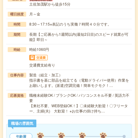
土佐加茂駅から徒歩15分
月～金
曜日頻度
8:30～17:15※表記のうち実働７時間４０分です。
時間
長期【ご応募から1週間以内(最短2日目)のスピード就業が可
期間
能】即日～
時給1060円
時給
交通費
交通費支給有り
製造（組立・加工）
仕事内容
指示書を基に部品を組立てる（電動ドライバー使用）作業を
お願いします。(派遣)空調完備！簡単モクモク！…
職種未経験OK / ブランクOK / パソコンスキル不要 / 英語力不
応募資格
要
【来社不要、WEB登録OK！】〇未経験大歓迎！〇フリータ
ー、主婦(夫) 大歓迎！ ※お仕事の掛け持ち…
職場の雰囲気
年齢層