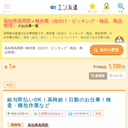
メニュー
気になる!
ログイン
検索
高知県高岡郡
×
軽作業（仕分け・ピッキング・検品、商品
管理）
のお仕事一覧
高岡郡の派遣のお仕事情報です。軽作業（仕分け・ピッキング・検品、商品管理）の
お仕事の他に、
製造（組立・加工）
、
マシンオペレーター
、
食品加工
などを取り揃え
ています。さらに、
短期
・
単発
などの期間や、
職種未経験OK
などのこだわり条件で絞
り込んでいただけます。職種辞典：
軽作業（仕分け・ピッキング・検品、商品管理）
高知県高岡郡 / 軽作業（仕分け・ピッキング・検品、商
条件の変更
のお仕事とは？とは？
品管理）
1
1,100
全
件
平均時給:
円
時給順
新着順
未読
給与即払いOK！高時給！日勤のお仕事！検
査・梱包作業など
職種未経験OK
交通費別途支給あり
WEB登録OK
派遣
高知県高岡郡
勤務地