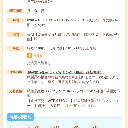
日下駅から車7分
月～金・祝
曜日頻度
8:00～16:156:00～14:1512:00～20:15※表記のうち実働7時
時間
間30分です。
長期【ご応募から1週間以内(最短2日目)のスピード就業が可
期間
能】即日～
時給1100円 【月収例】181,500円以上可能
時給
交通費
交通費支給有り
軽作業（仕分け・ピッキング・検品、商品管理）
仕事内容
紙製品の検査や梱包作業などをお願いします。(派遣)モクモ
ク作業です！早番・遅番両方対応可能な方歓迎！…
職種未経験OK / ブランクOK / パソコンスキル不要 / 英語力不
応募資格
要
【来社不要、WEB登録OK！】〇未経験大歓迎！〇フリータ
ー、主婦(夫) 大歓迎！ ※お仕事の掛け持ち…
職場の雰囲気