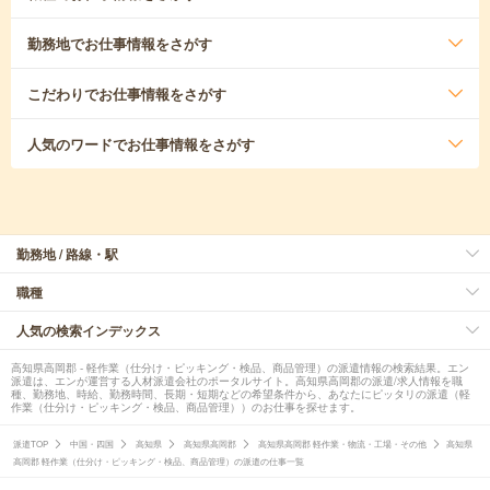
勤務地
でお仕事情報をさがす
こだわり
でお仕事情報をさがす
人気のワード
でお仕事情報をさがす
勤務地 / 路線・駅
職種
人気の検索インデックス
高知県高岡郡 - 軽作業（仕分け・ピッキング・検品、商品管理）の派遣情報の検索結果。エン
派遣は、エンが運営する人材派遣会社のポータルサイト。高知県高岡郡の派遣/求人情報を職
種、勤務地、時給、勤務時間、長期・短期などの希望条件から、あなたにピッタリの派遣（軽
作業（仕分け・ピッキング・検品、商品管理））のお仕事を探せます。
派遣TOP
中国・四国
高知県
高知県高岡郡
高知県高岡郡 軽作業・物流・工場・その他
高知県
高岡郡 軽作業（仕分け・ピッキング・検品、商品管理）の派遣の仕事一覧