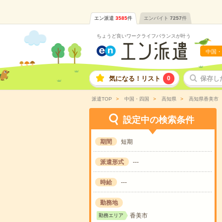
エン派遣
3585
件
エンバイト
7257
件
ちょうど良いワークライフバランスが叶う
中国・
気になる！リスト
0
保存し
派遣TOP
中国・四国
高知県
高知県香美市
設定中の検索条件
期間
短期
派遣形式
---
時給
---
勤務地
香美市
勤務エリア