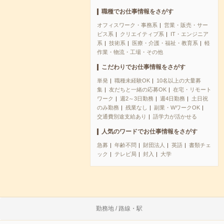
職種でお仕事情報をさがす
オフィスワーク・事務系
営業・販売・サー
ビス系
クリエイティブ系
IT・エンジニア
系
技術系
医療・介護・福祉・教育系
軽
作業・物流・工場・その他
こだわりでお仕事情報をさがす
単発
職種未経験OK
10名以上の大量募
集
友だちと一緒の応募OK
在宅・リモート
ワーク
週2～3日勤務
週4日勤務
土日祝
のみ勤務
残業なし
副業・WワークOK
交通費別途支給あり
語学力が活かせる
人気のワードでお仕事情報をさがす
急募
年齢不問
財団法人
英語
書類チェ
ック
テレビ局
封入
大学
勤務地 / 路線・駅