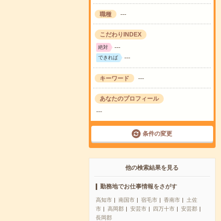
職種
---
こだわりINDEX
---
絶対
---
できれば
キーワード
---
あなたのプロフィール
---
条件の変更
他の検索結果を見る
勤務地でお仕事情報をさがす
高知市
南国市
宿毛市
香南市
土佐
市
高岡郡
安芸市
四万十市
安芸郡
長岡郡