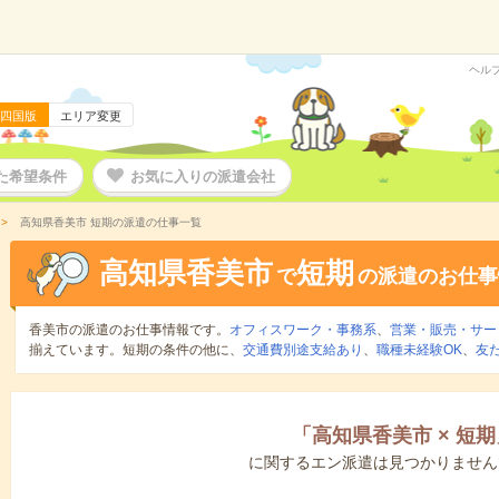
ヘル
四国版
エリア変更
た希望条件
お気に入りの派遣会社
高知県香美市 短期の派遣の仕事一覧
高知県香美市
短期
で
の派遣のお仕事
香美市の派遣のお仕事情報です。
オフィスワーク・事務系
、
営業・販売・サー
揃えています。短期の条件の他に、
交通費別途支給あり
、
職種未経験OK
、
友
「
高知県香美市
×
短期
に関するエン派遣は見つかりません