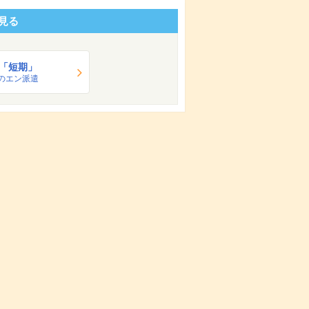
見る
「短期」
のエン派遣