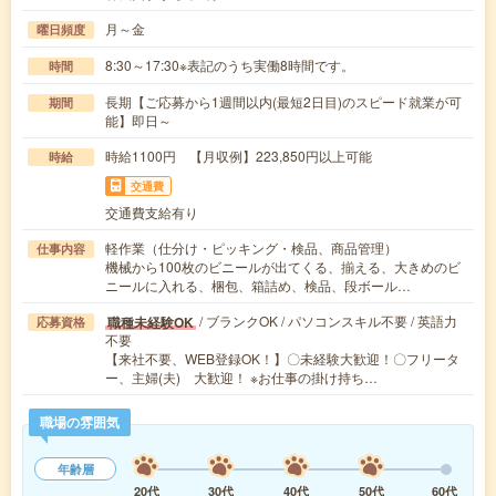
月～金
曜日頻度
8:30～17:30※表記のうち実働8時間です。
時間
長期【ご応募から1週間以内(最短2日目)のスピード就業が可
期間
能】即日～
時給1100円 【月収例】223,850円以上可能
時給
交通費
交通費支給有り
軽作業（仕分け・ピッキング・検品、商品管理）
仕事内容
機械から100枚のビニールが出てくる、揃える、大きめのビ
ニールに入れる、梱包、箱詰め、検品、段ボール…
/ ブランクOK / パソコンスキル不要 / 英語力
職種未経験OK
応募資格
不要
【来社不要、WEB登録OK！】〇未経験大歓迎！〇フリータ
ー、主婦(夫) 大歓迎！ ※お仕事の掛け持ち…
職場の雰囲気
年齢層
20代
30代
40代
50代
60代