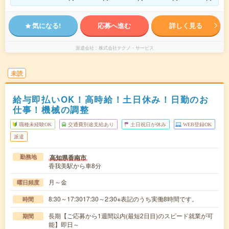
気になる!
応募へ進む
詳しく見る
派遣会社
株式会社テクノ・サービス
未読
給与即払いOK！高時給！土日休み！日勤のお
仕事！機械の調整
職種未経験OK
交通費別途支給あり
土日祝日が休み
WEB登録OK
派遣
高知県香南市
勤務地
香我美駅から車8分
月～金
曜日頻度
8:30～17:3017:30～2:30※表記のうち実働8時間です。
時間
長期【ご応募から1週間以内(最短2日目)のスピード就業が可
期間
能】即日～