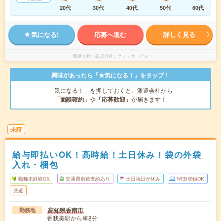
20代
30代
40代
50代
60代
気になる!
応募へ進む
詳しく見る
派遣会社
株式会社テクノ・サービス
興味があったら「★気になる！」をタップ！
「気になる！」を押しておくと、派遣会社から
「面談確約」
や
「応募歓迎」
が届きます！
未読
給与即払いOK！高時給！土日休み！袋の外袋
入れ・梱包
職種未経験OK
交通費別途支給あり
土日祝日が休み
WEB登録OK
派遣
高知県香南市
勤務地
香我美駅から車8分