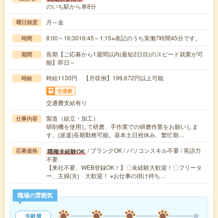
のいち駅から車8分
月～金
曜日頻度
8:00～16:3016:45～1:15※表記のうち実働7時間45分です。
時間
長期【ご応募から1週間以内(最短2日目)のスピード就業が可
期間
能】即日～
時給1130円 【月収例】199,672円以上可能
時給
交通費
交通費支給有り
製造（組立・加工）
仕事内容
研削機を使用して研磨、手作業での研磨作業をお願いしま
す。(派遣)長期勤務可能。基本土日祝休み、繁忙期…
/ ブランクOK / パソコンスキル不要 / 英語力
職種未経験OK
応募資格
不要
【来社不要、WEB登録OK！】〇未経験大歓迎！〇フリータ
ー、主婦(夫) 大歓迎！ ※お仕事の掛け持ち…
職場の雰囲気
年齢層