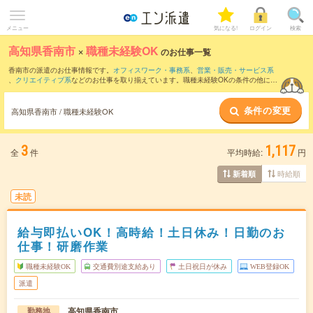
メニュー
気になる!
ログイン
検索
高知県香南市
×
職種未経験OK
のお仕事一覧
香南市の派遣のお仕事情報です。
オフィスワーク・事務系
、
営業・販売・サービス系
、
クリエイティブ系
などのお仕事を取り揃えています。職種未経験OKの条件の他に、
交通費別途支給あり
、
友だちと一緒の応募OK
、
週4日勤務
などのこだわり条件も取り
揃えています。
条件の変更
高知県香南市 / 職種未経験OK
3
1,117
全
件
平均時給:
円
時給順
新着順
未読
給与即払いOK！高時給！土日休み！日勤のお
仕事！研磨作業
職種未経験OK
交通費別途支給あり
土日祝日が休み
WEB登録OK
派遣
高知県香南市
勤務地