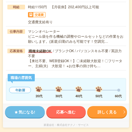
時給1150円 【月収例】202,400円以上可能
時給
交通費
交通費支給有り
マシンオペレーター
仕事内容
ビニール袋を作る機械の調整やロールセットなどの作業をお
願いします。(派遣)日勤のみも可能です！空調完…
/ ブランクOK / パソコンスキル不要 / 英語力
職種未経験OK
応募資格
不要
【来社不要、WEB登録OK！】〇未経験大歓迎！〇フリータ
ー、主婦(夫) 大歓迎！ ※お仕事の掛け持ち…
職場の雰囲気
年齢層
20代
30代
40代
50代
60代
気になる!
応募へ進む
詳しく見る
派遣会社
株式会社テクノ・サービス