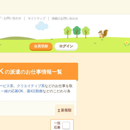
プ・お問い合わせ
サイトマップ
掲載のお問い合わせ
会員登録
ログイン
K
の派遣のお仕事情報一覧
ービス系
、
クリエイティブ系
などのお仕事を取
一緒の応募OK
、
週4日勤務
などのこだわり条
新着順
一括
応募