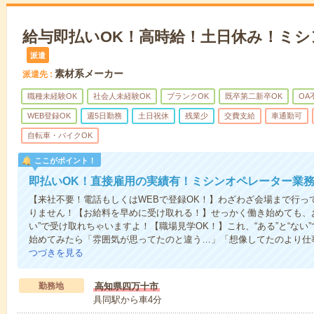
給与即払いOK！高時給！土日休み！ミ
派遣
素材系メーカー
派遣先
職種未経験OK
社会人未経験OK
ブランクOK
既卒第二新卒OK
OA
WEB登録OK
週5日勤務
土日祝休
残業少
交費支給
車通勤可
自転車・バイクOK
ここがポイント！
即払いOK！直接雇用の実績有！ミシンオペレーター業
【来社不要！電話もしくはWEBで登録OK！】わざわざ会場まで行っ
りません！【お給料を早めに受け取れる！】せっかく働き始めても、
い”で受け取れちゃいますよ！【職場見学OK！】これ、“ある”と“な
始めてみたら「雰囲気が思ってたのと違う…」「想像してたのより仕
つづきを見る
勤務地
高知県四万十市
具同駅から車4分