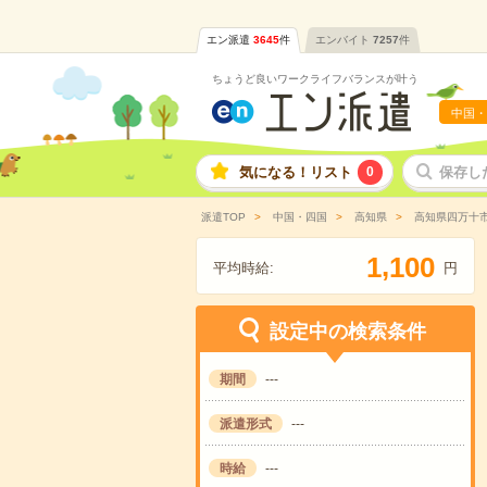
エン派遣
3645
件
エンバイト
7257
件
ちょうど良いワークライフバランスが叶う
中国・
気になる！リスト
0
保存し
派遣TOP
中国・四国
高知県
高知県四万十
,
1
1
0
0
平均時給:
円
設定中の検索条件
期間
---
派遣形式
---
時給
---