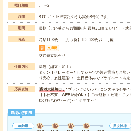
曜日頻度
月～金
時間
8:00～17:15※表記のうち実働8時間です。
期間
長期【ご応募から1週間以内(最短2日目)のスピード就
時給
時給1100円 【月収例】193,600円以上可能
交通費
交通費支給有り
仕事内容
製造（組立・加工）
ミシンオペレーターとしてシャツの製造業務をお願いし
り安心。女性活躍中！土日祝休みでプライベートも充
応募資格
職種未経験OK
/ ブランクOK / パソコンスキル不要 /
【来社不要、WEB登録OK！】〇未経験大歓迎！〇フリ
掛け持ち(Wワーク)不可※学生不可
職場の雰囲気
年齢層
男女比率