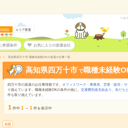
ヘル
四国版
エリア変更
た希望条件
お気に入りの派遣会社
市
高知県四万十市 職種未経験OKの派遣の仕事一覧
高知県四万十市
職種未経験O
で
四万十市の派遣のお仕事情報です。
オフィスワーク・事務系
、
営業・販売・サ
り揃えています。職種未経験OKの条件の他に、
交通費別途支給あり
、
友だちと
件も取り揃えています。
1
1
1
件中
～
件を表示中
未読