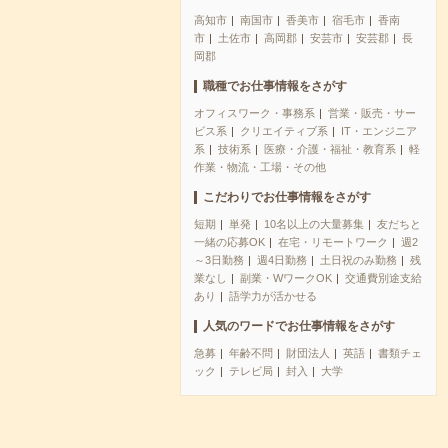
高知市
南国市
香美市
宿毛市
香南
市
土佐市
高岡郡
安芸市
安芸郡
長
岡郡
職種でお仕事情報をさがす
オフィスワーク・事務系
営業・販売・サー
ビス系
クリエイティブ系
IT・エンジニア
系
技術系
医療・介護・福祉・教育系
軽
作業・物流・工場・その他
こだわりでお仕事情報をさがす
短期
単発
10名以上の大量募集
友だちと
一緒の応募OK
在宅・リモートワーク
週2
～3日勤務
週4日勤務
土日祝のみ勤務
残
業なし
副業・WワークOK
交通費別途支給
あり
語学力が活かせる
人気のワードでお仕事情報をさがす
急募
年齢不問
財団法人
英語
書類チェ
ック
テレビ局
封入
大学