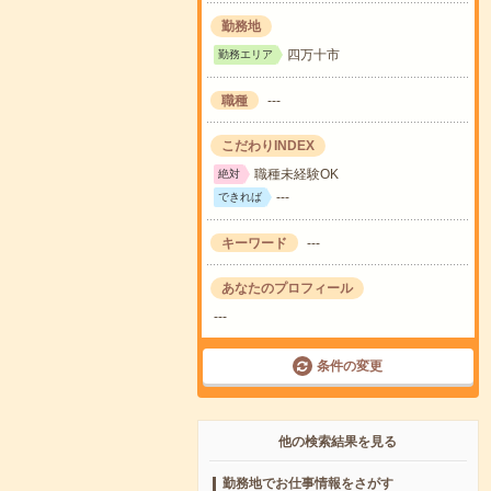
勤務地
四万十市
勤務エリア
職種
---
こだわりINDEX
職種未経験OK
絶対
---
できれば
キーワード
---
あなたのプロフィール
---
条件の変更
他の検索結果を見る
勤務地でお仕事情報をさがす