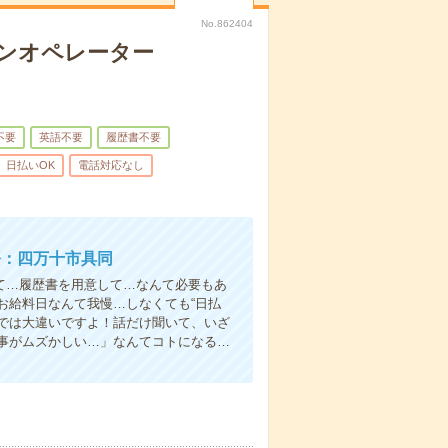
No.862404
シンオペレーター
不要
英語不要
履歴書不要
日払いOK
電話対応なし
務：四万十市具同
て…履歴書を用意して…なんて必要もあ
お給料日なんて我慢…しなくても“日払
い”では大違いですよ！話だけ聞いて、いざ
事がムズかしい…」なんてコトになる…