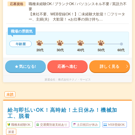
職種未経験OK / ブランクOK / パソコンスキル不要 / 英語力不
応募資格
要
【来社不要、WEB登録OK！】〇未経験大歓迎！〇フリータ
ー、主婦(夫) 大歓迎！ ※お仕事の掛け持ち…
職場の雰囲気
年齢層
20代
30代
40代
50代
60代
気になる!
応募へ進む
詳しく見る
派遣会社
株式会社テクノ・サービス
未読
給与即払いOK！高時給！土日休み！機械加
工、脱着
職種未経験OK
交通費別途支給あり
土日祝日が休み
WEB登録OK
派遣