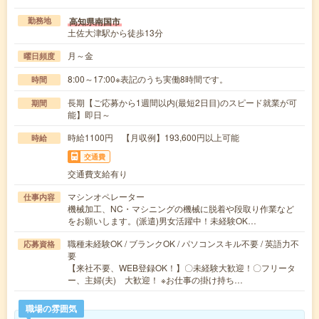
高知県南国市
勤務地
土佐大津駅から徒歩13分
月～金
曜日頻度
8:00～17:00※表記のうち実働8時間です。
時間
長期【ご応募から1週間以内(最短2日目)のスピード就業が可
期間
能】即日～
時給1100円 【月収例】193,600円以上可能
時給
交通費
交通費支給有り
マシンオペレーター
仕事内容
機械加工、NC・マシニングの機械に脱着や段取り作業など
をお願いします。(派遣)男女活躍中！未経験OK…
職種未経験OK / ブランクOK / パソコンスキル不要 / 英語力不
応募資格
要
【来社不要、WEB登録OK！】〇未経験大歓迎！〇フリータ
ー、主婦(夫) 大歓迎！ ※お仕事の掛け持ち…
職場の雰囲気