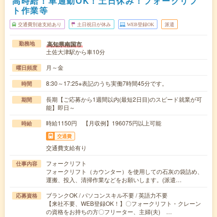
高時給！車通勤OK！土日休み！フォークリフ
ト作業等
交通費別途支給あり
土日祝日が休み
WEB登録OK
派遣
高知県南国市
勤務地
土佐大津駅から車10分
月～金
曜日頻度
8:30～17:25※表記のうち実働7時間45分です。
時間
長期【ご応募から1週間以内(最短2日目)のスピード就業が可
期間
能】即日～
時給1150円 【月収例】196075円以上可能
時給
交通費
交通費支給有り
フォークリフト
仕事内容
フォークリフト（カウンター）を使用しての石灰の袋詰め、
運搬、投入、清掃作業などをお願いします。(派遣…
ブランクOK / パソコンスキル不要 / 英語力不要
応募資格
【来社不要、WEB登録OK！】〇フォークリフト・クレーン
の資格をお持ちの方〇フリーター、主婦(夫) …