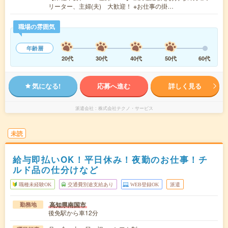
リーター、主婦(夫) 大歓迎！ ※お仕事の掛…
職場の雰囲気
年齢層
20代
30代
40代
50代
60代
気になる!
応募へ進む
詳しく見る
派遣会社
株式会社テクノ・サービス
未読
給与即払いOK！平日休み！夜勤のお仕事！チ
ルド品の仕分けなど
職種未経験OK
交通費別途支給あり
WEB登録OK
派遣
高知県南国市
勤務地
後免駅から車12分