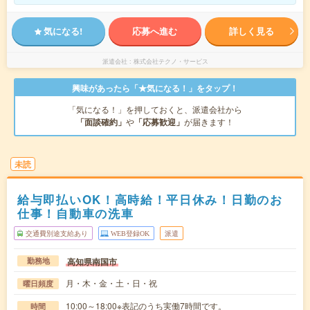
気になる!
応募へ進む
詳しく見る
派遣会社
株式会社テクノ・サービス
興味があったら「★気になる！」をタップ！
「気になる！」を押しておくと、派遣会社から
「面談確約」
や
「応募歓迎」
が届きます！
未読
給与即払いOK！高時給！平日休み！日勤のお
仕事！自動車の洗車
交通費別途支給あり
WEB登録OK
派遣
高知県南国市
勤務地
月・木・金・土・日・祝
曜日頻度
10:00～18:00※表記のうち実働7時間です。
時間