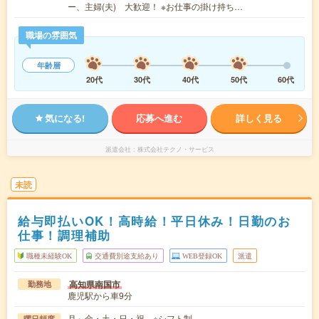
ー、主婦(夫) 大歓迎！ ※お仕事の掛け持ち…
職場の雰囲気
年齢層
20代
30代
40代
50代
60代
気になる!
応募へ進む
詳しく見る
派遣会社
株式会社テクノ・サービス
未読
給与即払いOK！高時給！平日休み！日勤のお
仕事！調理補助
職種未経験OK
交通費別途支給あり
WEB登録OK
派遣
高知県南国市
勤務地
鹿児駅から車9分
月～金・土・日・祝 ※シフト制
曜日頻度