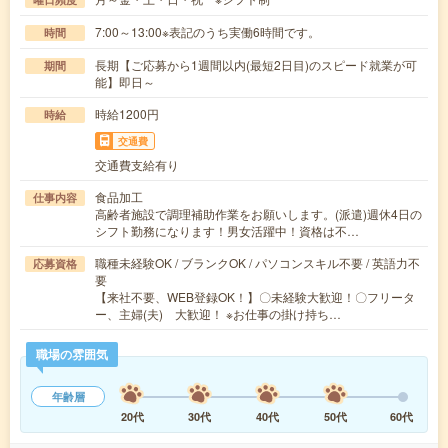
7:00～13:00※表記のうち実働6時間です。
時間
長期【ご応募から1週間以内(最短2日目)のスピード就業が可
期間
能】即日～
時給1200円
時給
交通費
交通費支給有り
食品加工
仕事内容
高齢者施設で調理補助作業をお願いします。(派遣)週休4日の
シフト勤務になります！男女活躍中！資格は不…
職種未経験OK / ブランクOK / パソコンスキル不要 / 英語力不
応募資格
要
【来社不要、WEB登録OK！】〇未経験大歓迎！〇フリータ
ー、主婦(夫) 大歓迎！ ※お仕事の掛け持ち…
職場の雰囲気
年齢層
20代
30代
40代
50代
60代