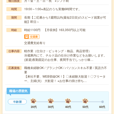
月～金・土・日・祝 ※シフト制
曜日頻度
19:00～1:00※表記のうち実働6時間です。
時間
長期【ご応募から1週間以内(最短2日目)のスピード就業が可
期間
能】即日～
時給1100円 【月収例】163,350円以上可能
時給
交通費
交通費支給有り
軽作業（仕分け・ピッキング・検品、商品管理）
仕事内容
冷蔵庫内にて、チルド品の仕分け作業などをお願いします。
(派遣)夜勤固定のお仕事、夜間手当でしっかり稼…
職種未経験OK / ブランクOK / パソコンスキル不要 / 英語力不
応募資格
要
【来社不要、WEB登録OK！】〇未経験大歓迎！〇フリータ
ー、主婦(夫) 大歓迎！ ※お仕事の掛け持ち…
職場の雰囲気
年齢層
20代
30代
40代
50代
60代