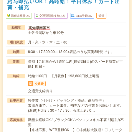
給与即払いOK！高時給！平日休み！カート出
荷・補充
職種未経験OK
交通費別途支給あり
WEB登録OK
派遣
高知県南国市
勤務地
土佐長岡駅から車10分
月・火・水・木・土・祝
曜日頻度
8:30～17:309:00～18:00※表記のうち実働8時間です。
時間
長期【ご応募から1週間以内(最短2日目)のスピード就業が可
期間
能】即日～
時給1100円 【月収例】193,600円以上可能
時給
交通費
交通費支給有り
軽作業（仕分け・ピッキング・検品、商品管理）
仕事内容
常温倉庫で、カート出荷、補充などの作業をお願いします。
(派遣)月水8：30～17：30、火木土9：0…
職種未経験OK / ブランクOK / パソコンスキル不要 / 英語力不
応募資格
要
【来社不要、WEB登録OK！】〇未経験大歓迎！〇フリータ