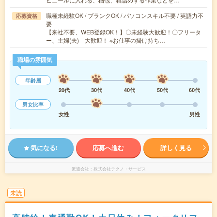
職種未経験OK / ブランクOK / パソコンスキル不要 / 英語力不
応募資格
要
【来社不要、WEB登録OK！】〇未経験大歓迎！〇フリータ
ー、主婦(夫) 大歓迎！ ※お仕事の掛け持ち…
職場の雰囲気
年齢層
20代
30代
40代
50代
60代
男女比率
女性
男性
気になる!
応募へ進む
詳しく見る
派遣会社
株式会社テクノ・サービス
未読