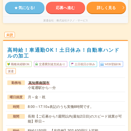
気になる!
応募へ進む
詳しく見る
派遣会社
株式会社テクノ・サービス
未読
高時給！車通勤OK！土日休み！自動車ハンド
ルの加工
職種未経験OK
交通費別途支給あり
土日祝日が休み
WEB登録OK
派遣
高知県南国市
勤務地
小篭通駅から---分
月～金・祝
曜日頻度
8:00～17:10※表記のうち実働8時間です。
時間
長期【ご応募から1週間以内(最短2日目)のスピード就業が可
期間
能】即日～
時給1150円 【月収例】202,400円以上可能
時給