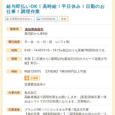
給与即払いOK！高時給！平日休み！日勤のお
仕事！調理作業
交通費別途支給あり
WEB登録OK
派遣
高知県南国市
勤務地
鹿児駅から車9分
月～金・土・日・祝 ※シフト制
曜日頻度
5:45～14:4510:15～19:15※表記のうち実働7時間30分です。
時間
長期【ご応募から1週間以内(最短2日目)のスピード就業が可
期間
能】即日～
時給1200円 【月収例】198,000円以上可能
時給
交通費
交通費支給有り
食品加工
仕事内容
高齢者施設で調理作業をお願いします。(派遣)資格不要！休
みはシフトで月10日程度になります。交替制の…
ブランクOK / パソコンスキル不要 / 英語力不要
応募資格
【来社不要、WEB登録OK！】〇調理経験をお持ちの方〇フ