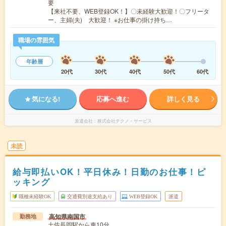
要
【来社不要、WEB登録OK！】〇未経験大歓迎！〇フリータ
ー、主婦(夫) 大歓迎！ ※お仕事の掛け持ち…
職場の雰囲気
年齢層
20代
30代
40代
50代
60代
気になる!
応募へ進む
詳しく見る
派遣会社
株式会社テクノ・サービス
未読
給与即払いOK！平日休み！日勤のお仕事！ピ
ッキング
職種未経験OK
交通費別途支給あり
WEB登録OK
派遣
高知県南国市
勤務地
土佐長岡駅から車10分