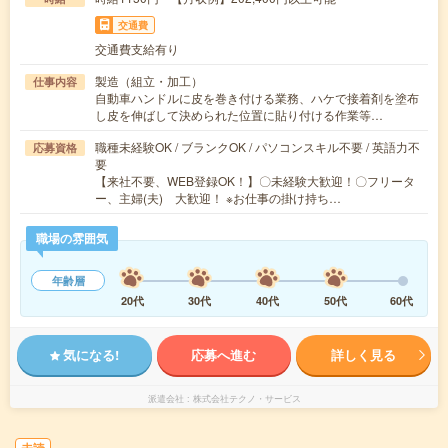
交通費
交通費支給有り
製造（組立・加工）
仕事内容
自動車ハンドルに皮を巻き付ける業務、ハケで接着剤を塗布
し皮を伸ばして決められた位置に貼り付ける作業等…
職種未経験OK / ブランクOK / パソコンスキル不要 / 英語力不
応募資格
要
【来社不要、WEB登録OK！】〇未経験大歓迎！〇フリータ
ー、主婦(夫) 大歓迎！ ※お仕事の掛け持ち…
職場の雰囲気
年齢層
20代
30代
40代
50代
60代
気になる!
応募へ進む
詳しく見る
派遣会社
株式会社テクノ・サービス