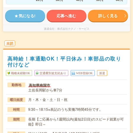
気になる!
応募へ進む
詳しく見る
派遣会社
株式会社テクノ・サービス
未読
高時給！車通勤OK！平日休み！車部品の取り
付けなど
職種未経験OK
交通費別途支給あり
WEB登録OK
派遣
高知県南国市
勤務地
土佐長岡駅から車7分
月・木・金・土・日・祝
曜日頻度
9:30～18:15※表記のうち実働7時間45分です。
時間
長期【ご応募から1週間以内(最短2日目)のスピード就業が可
期間
能】即日～