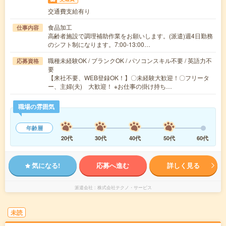
交通費支給有り
食品加工
仕事内容
高齢者施設で調理補助作業をお願いします。(派遣)週4日勤務
のシフト制になります。7:00-13:00…
職種未経験OK / ブランクOK / パソコンスキル不要 / 英語力不
応募資格
要
【来社不要、WEB登録OK！】〇未経験大歓迎！〇フリータ
ー、主婦(夫) 大歓迎！ ※お仕事の掛け持ち…
職場の雰囲気
年齢層
20代
30代
40代
50代
60代
気になる!
応募へ進む
詳しく見る
派遣会社
株式会社テクノ・サービス
未読