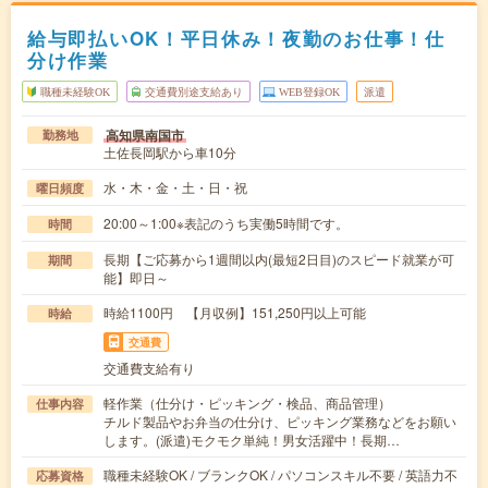
給与即払いOK！平日休み！夜勤のお仕事！仕
分け作業
職種未経験OK
交通費別途支給あり
WEB登録OK
派遣
高知県南国市
勤務地
土佐長岡駅から車10分
水・木・金・土・日・祝
曜日頻度
20:00～1:00※表記のうち実働5時間です。
時間
長期【ご応募から1週間以内(最短2日目)のスピード就業が可
期間
能】即日～
時給1100円 【月収例】151,250円以上可能
時給
交通費
交通費支給有り
軽作業（仕分け・ピッキング・検品、商品管理）
仕事内容
チルド製品やお弁当の仕分け、ピッキング業務などをお願い
します。(派遣)モクモク単純！男女活躍中！長期…
職種未経験OK / ブランクOK / パソコンスキル不要 / 英語力不
応募資格