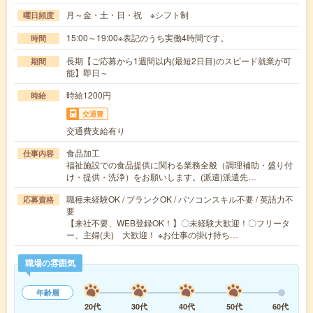
月～金・土・日・祝 ※シフト制
曜日頻度
15:00～19:00※表記のうち実働4時間です。
時間
長期【ご応募から1週間以内(最短2日目)のスピード就業が可
期間
能】即日～
時給1200円
時給
交通費
交通費支給有り
食品加工
仕事内容
福祉施設での食品提供に関わる業務全般（調理補助・盛り付
け・提供・洗浄）をお願いします。(派遣)派遣先…
職種未経験OK / ブランクOK / パソコンスキル不要 / 英語力不
応募資格
要
【来社不要、WEB登録OK！】〇未経験大歓迎！〇フリータ
ー、主婦(夫) 大歓迎！ ※お仕事の掛け持ち…
職場の雰囲気
年齢層
20代
30代
40代
50代
60代