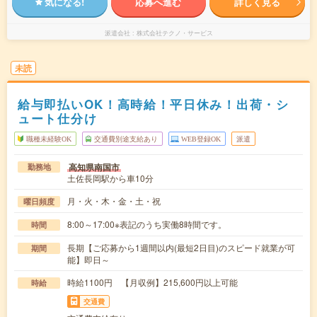
気になる!
応募へ進む
詳しく見る
派遣会社
株式会社テクノ・サービス
未読
給与即払いOK！高時給！平日休み！出荷・シ
ュート仕分け
職種未経験OK
交通費別途支給あり
WEB登録OK
派遣
高知県南国市
勤務地
土佐長岡駅から車10分
月・火・木・金・土・祝
曜日頻度
8:00～17:00※表記のうち実働8時間です。
時間
長期【ご応募から1週間以内(最短2日目)のスピード就業が可
期間
能】即日～
時給1100円 【月収例】215,600円以上可能
時給
交通費