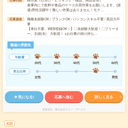
仕事内容
倉庫内にて飲料や食品のケース出荷作業をお願いします。(派
遣)男性活躍中！難しい作業はありません！モク…
職種未経験OK / ブランクOK / パソコンスキル不要 / 英語力不
応募資格
要
【来社不要、WEB登録OK！】〇未経験大歓迎！〇フリータ
ー、主婦(夫) 大歓迎！ ※お仕事の掛け持ち…
職場の雰囲気
年齢層
20代
30代
40代
50代
60代
男女比率
女性
男性
気になる!
応募へ進む
詳しく見る
派遣会社
株式会社テクノ・サービス
未読