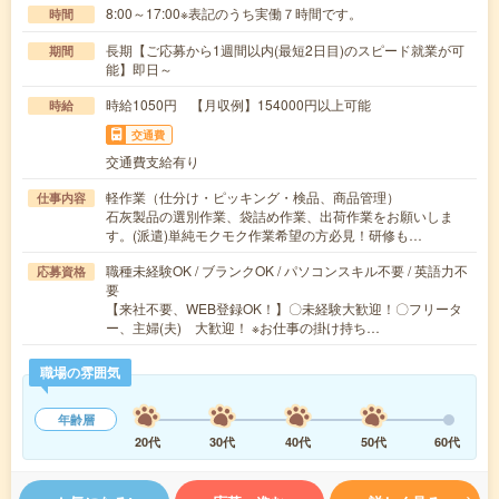
8:00～17:00※表記のうち実働７時間です。
時間
長期【ご応募から1週間以内(最短2日目)のスピード就業が可
期間
能】即日～
時給1050円 【月収例】154000円以上可能
時給
交通費
交通費支給有り
軽作業（仕分け・ピッキング・検品、商品管理）
仕事内容
石灰製品の選別作業、袋詰め作業、出荷作業をお願いしま
す。(派遣)単純モクモク作業希望の方必見！研修も…
職種未経験OK / ブランクOK / パソコンスキル不要 / 英語力不
応募資格
要
【来社不要、WEB登録OK！】〇未経験大歓迎！〇フリータ
ー、主婦(夫) 大歓迎！ ※お仕事の掛け持ち…
職場の雰囲気
年齢層
20代
30代
40代
50代
60代