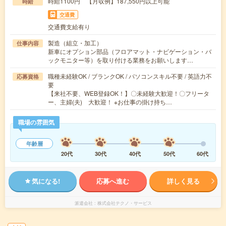
時給1100円 【月収例】187,550円以上可能
時給
交通費
交通費支給有り
製造（組立・加工）
仕事内容
新車にオプション部品（フロアマット・ナビゲーション・バ
ックモニター等）を取り付ける業務をお願いします…
職種未経験OK / ブランクOK / パソコンスキル不要 / 英語力不
応募資格
要
【来社不要、WEB登録OK！】〇未経験大歓迎！〇フリータ
ー、主婦(夫) 大歓迎！ ※お仕事の掛け持ち…
職場の雰囲気
年齢層
20代
30代
40代
50代
60代
気になる!
応募へ進む
詳しく見る
派遣会社
株式会社テクノ・サービス