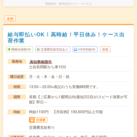
派遣会社
株式会社テクノ・サービス
未読
給与即払いOK！高時給！平日休み！ケース出
荷作業
職種未経験OK
交通費別途支給あり
WEB登録OK
派遣
高知県南国市
勤務地
土佐長岡駅から車10分
月・火・木・金・日・祝
曜日頻度
13:00～22:00※表記のうち実働8時間です。
時間
長期【ご応募から1週間以内(最短2日目)のスピード就業が可
期間
能】即日～
時給1100円 【月収例】193,600円以上可能
時給
交通費
交通費支給有り
軽作業（仕分け・ピッキング・検品、商品管理）