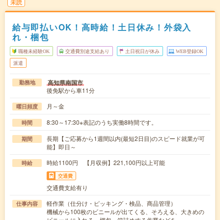
未読
給与即払いOK！高時給！土日休み！外袋入
れ・梱包
職種未経験OK
交通費別途支給あり
土日祝日が休み
WEB登録OK
派遣
高知県南国市
勤務地
後免駅から車11分
月～金
曜日頻度
8:30～17:30※表記のうち実働8時間です。
時間
長期【ご応募から1週間以内(最短2日目)のスピード就業が可
期間
能】即日～
時給1100円 【月収例】221,100円以上可能
時給
交通費
交通費支給有り
軽作業（仕分け・ピッキング・検品、商品管理）
仕事内容
機械から100枚のビニールが出てくる、そろえる、大きめの
ビニールに入れる、梱包、箱詰めする作業などを…