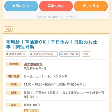
気になる!
応募へ進む
詳しく見る
派遣会社
株式会社テクノ・サービス
未読
高時給！車通勤OK！平日休み！日勤のお仕
事！調理補助
職種未経験OK
交通費別途支給あり
WEB登録OK
派遣
高知県南国市
勤務地
鹿児駅から車9分
月～金・土・日・祝 ※シフト制
曜日頻度
14:00～18:30※表記のうち実働4時間30分です。
時間
長期【ご応募から1週間以内(最短2日目)のスピード就業が可
期間
能】即日～
時給1200円
時給
交通費