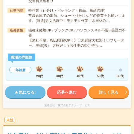
交通費支給有り
軽作業（仕分け・ピッキング・検品、商品管理）
仕事内容
常温倉庫での出荷、シュート仕分けなどの作業をお願いしま
す。(派遣)男女活躍中！モクモク作業！水日休み…
職種未経験OK / ブランクOK / パソコンスキル不要 / 英語力不
応募資格
要
【来社不要、WEB登録OK！】〇未経験大歓迎！〇フリータ
ー、主婦(夫) 大歓迎！ ※お仕事の掛け持ち…
職場の雰囲気
年齢層
20代
30代
40代
50代
60代
気になる!
応募へ進む
詳しく見る
派遣会社
株式会社テクノ・サービス
未読