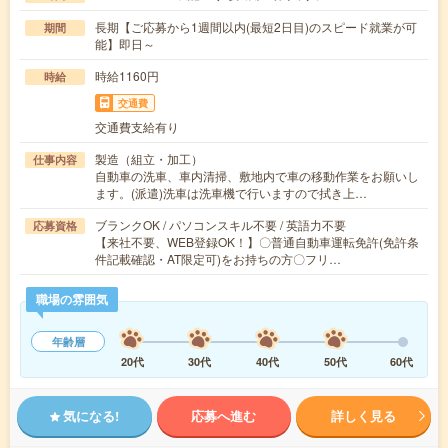
長期【ご応募から1週間以内(最短2日目)のスピード就業が可
期間
能】即日～
時給1160円
時給
交通費
交通費支給有り
製造（組立・加工）
仕事内容
自動車の洗車、車内清掃、敷地内で車の移動作業をお願いし
ます。(派遣)洗車は洗車機で行いますので拭き上…
ブランクOK / パソコンスキル不要 / 英語力不要
応募資格
【来社不要、WEB登録OK！】〇普通自動車運転免許(免許条
件記載確認・AT限定可)をお持ちの方〇フリ…
職場の雰囲気
年齢層
20代
30代
40代
50代
60代
気になる!
応募へ進む
詳しく見る