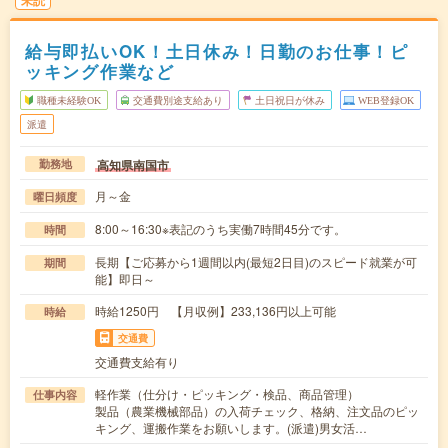
未読
給与即払いOK！土日休み！日勤のお仕事！ピ
ッキング作業など
職種未経験OK
交通費別途支給あり
土日祝日が休み
WEB登録OK
派遣
高知県南国市
勤務地
月～金
曜日頻度
8:00～16:30※表記のうち実働7時間45分です。
時間
長期【ご応募から1週間以内(最短2日目)のスピード就業が可
期間
能】即日～
時給1250円 【月収例】233,136円以上可能
時給
交通費
交通費支給有り
軽作業（仕分け・ピッキング・検品、商品管理）
仕事内容
製品（農業機械部品）の入荷チェック、格納、注文品のピッ
キング、運搬作業をお願いします。(派遣)男女活…