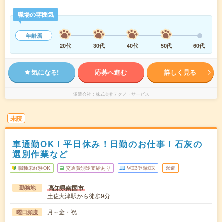
職場の雰囲気
年齢層
20代
30代
40代
50代
60代
気になる!
応募へ進む
詳しく見る
派遣会社
株式会社テクノ・サービス
未読
車通勤OK！平日休み！日勤のお仕事！石灰の
選別作業など
職種未経験OK
交通費別途支給あり
WEB登録OK
派遣
高知県南国市
勤務地
土佐大津駅から徒歩9分
月～金・祝
曜日頻度