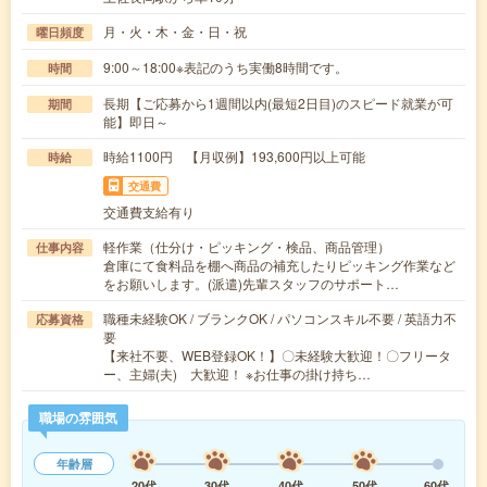
月・火・木・金・日・祝
曜日頻度
9:00～18:00※表記のうち実働8時間です。
時間
長期【ご応募から1週間以内(最短2日目)のスピード就業が可
期間
能】即日～
時給1100円 【月収例】193,600円以上可能
時給
交通費
交通費支給有り
軽作業（仕分け・ピッキング・検品、商品管理）
仕事内容
倉庫にて食料品を棚へ商品の補充したりピッキング作業など
をお願いします。(派遣)先輩スタッフのサポート…
職種未経験OK / ブランクOK / パソコンスキル不要 / 英語力不
応募資格
要
【来社不要、WEB登録OK！】〇未経験大歓迎！〇フリータ
ー、主婦(夫) 大歓迎！ ※お仕事の掛け持ち…
職場の雰囲気
年齢層
20代
30代
40代
50代
60代