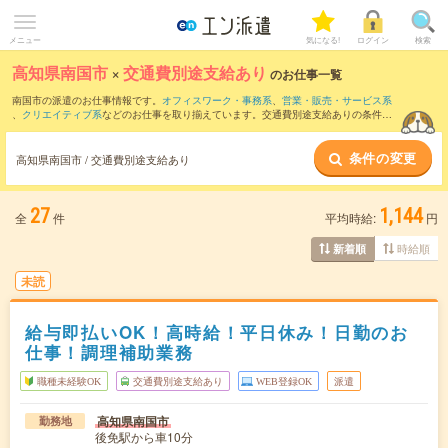
メニュー
気になる!
ログイン
検索
高知県南国市
×
交通費別途支給あり
のお仕事一覧
南国市の派遣のお仕事情報です。
オフィスワーク・事務系
、
営業・販売・サービス系
、
クリエイティブ系
などのお仕事を取り揃えています。交通費別途支給ありの条件の
他に、
職種未経験OK
、
友だちと一緒の応募OK
、
週4日勤務
などのこだわり条件も取り
揃えています。
条件の変更
高知県南国市 / 交通費別途支給あり
27
1,144
全
件
平均時給:
円
時給順
新着順
未読
給与即払いOK！高時給！平日休み！日勤のお
仕事！調理補助業務
職種未経験OK
交通費別途支給あり
WEB登録OK
派遣
高知県南国市
勤務地
後免駅から車10分