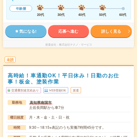
年齢層
20代
30代
40代
50代
60代
気になる!
応募へ進む
詳しく見る
派遣会社
株式会社テクノ・サービス
未読
高時給！車通勤OK！平日休み！日勤のお仕
事！板金、塗装作業
交通費別途支給あり
WEB登録OK
派遣
高知県南国市
勤務地
土佐長岡駅から車7分
月・木・金・土・日・祝
曜日頻度
9:30～18:15※表記のうち実働7時間45分です。
時間