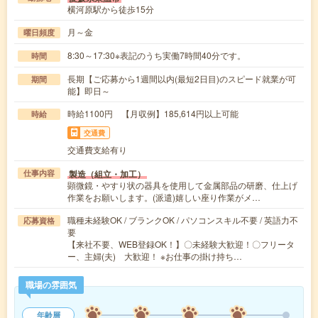
横河原駅から徒歩15分
月～金
曜日頻度
8:30～17:30※表記のうち実働7時間40分です。
時間
長期【ご応募から1週間以内(最短2日目)のスピード就業が可
期間
能】即日～
時給1100円 【月収例】185,614円以上可能
時給
交通費
交通費支給有り
製造（組立・加工）
仕事内容
顕微鏡・やすり状の器具を使用して金属部品の研磨、仕上げ
作業をお願いします。(派遣)嬉しい座り作業がメ…
職種未経験OK / ブランクOK / パソコンスキル不要 / 英語力不
応募資格
要
【来社不要、WEB登録OK！】〇未経験大歓迎！〇フリータ
ー、主婦(夫) 大歓迎！ ※お仕事の掛け持ち…
職場の雰囲気
年齢層