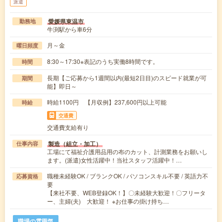
派遣
愛媛県東温市
勤務地
牛渕駅から車6分
月～金
曜日頻度
8:30～17:30※表記のうち実働8時間です。
時間
長期【ご応募から1週間以内(最短2日目)のスピード就業が可
期間
能】即日～
時給1100円 【月収例】237,600円以上可能
時給
交通費
交通費支給有り
製造（組立・加工）
仕事内容
工場にて福祉介護用品用の布のカット、計測業務をお願いし
ます。(派遣)女性活躍中！当社スタッフ活躍中！…
職種未経験OK / ブランクOK / パソコンスキル不要 / 英語力不
応募資格
要
【来社不要、WEB登録OK！】〇未経験大歓迎！〇フリータ
ー、主婦(夫) 大歓迎！ ※お仕事の掛け持ち…
職場の雰囲気