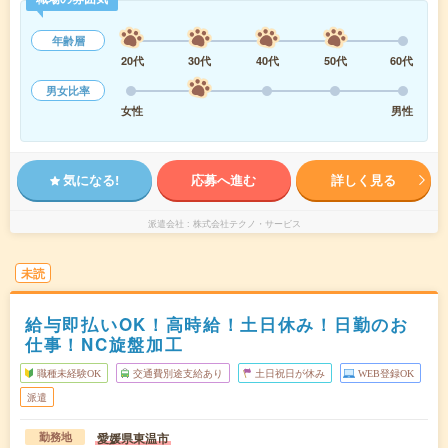
年齢層
20代
30代
40代
50代
60代
男女比率
女性
男性
気になる!
応募へ進む
詳しく見る
派遣会社
株式会社テクノ・サービス
未読
給与即払いOK！高時給！土日休み！日勤のお
仕事！NC旋盤加工
職種未経験OK
交通費別途支給あり
土日祝日が休み
WEB登録OK
派遣
愛媛県東温市
勤務地