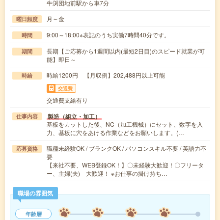
牛渕団地前駅から車7分
月～金
曜日頻度
9:00～18:00※表記のうち実働7時間40分です。
時間
長期【ご応募から1週間以内(最短2日目)のスピード就業が可
期間
能】即日～
時給1200円 【月収例】202,488円以上可能
時給
交通費
交通費支給有り
製造（組立・加工）
仕事内容
基板をカットした後、NC（加工機械）にセット、数字を入
力、基板に穴をあける作業などをお願いします。(…
職種未経験OK / ブランクOK / パソコンスキル不要 / 英語力不
応募資格
要
【来社不要、WEB登録OK！】〇未経験大歓迎！〇フリータ
ー、主婦(夫) 大歓迎！ ※お仕事の掛け持ち…
職場の雰囲気
年齢層