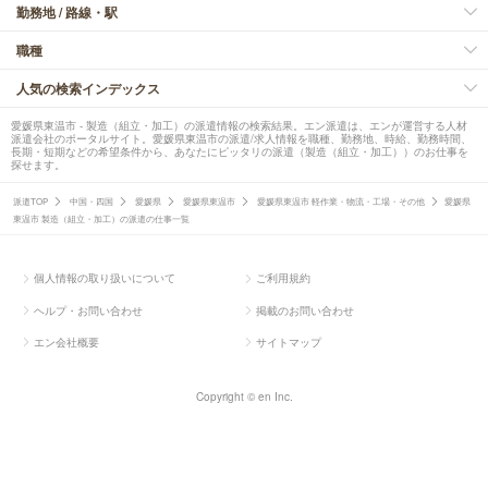
勤務地 / 路線・駅
職種
人気の検索インデックス
愛媛県東温市 - 製造（組立・加工）の派遣情報の検索結果。エン派遣は、エンが運営する人材
派遣会社のポータルサイト。愛媛県東温市の派遣/求人情報を職種、勤務地、時給、勤務時間、
長期・短期などの希望条件から、あなたにピッタリの派遣（製造（組立・加工））のお仕事を
探せます。
派遣TOP
中国・四国
愛媛県
愛媛県東温市
愛媛県東温市 軽作業・物流・工場・その他
愛媛県
東温市 製造（組立・加工）の派遣の仕事一覧
個人情報の取り扱いについて
ご利用規約
ヘルプ・お問い合わせ
掲載のお問い合わせ
エン会社概要
サイトマップ
Copyright © en Inc.