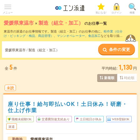
メニュー
気になる!
ログイン
検索
愛媛県東温市
×
製造（組立・加工）
のお仕事一覧
東温市の派遣のお仕事情報です。製造（組立・加工）のお仕事の他に、
軽作業（仕分
け・ピッキング・検品、商品管理）
、
マシンオペレーター
、
食品加工
などを取り揃え
ています。さらに、
短期
・
単発
などの期間や、
職種未経験OK
などのこだわり条件で絞
り込んでいただけます。職種辞典：
製造（組立・加工）のお仕事とは？とは？
条件の変更
愛媛県東温市 / 製造（組立・加工）
5
1,130
全
件
平均時給:
円
時給順
新着順
未読
座り仕事！給与即払いOK！土日休み！研磨・
仕上げ作業
職種未経験OK
交通費別途支給あり
土日祝日が休み
WEB登録OK
派遣
愛媛県東温市
勤務地