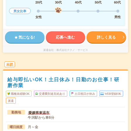
20代
30代
40代
50代
60代
男女比率
女性
男性
気になる!
応募へ進む
詳しく見る
派遣会社
株式会社テクノ・サービス
未読
給与即払いOK！土日休み！日勤のお仕事！研
磨作業
職種未経験OK
交通費別途支給あり
土日祝日が休み
WEB登録OK
派遣
愛媛県東温市
勤務地
牛渕駅から車6分
月～金
曜日頻度