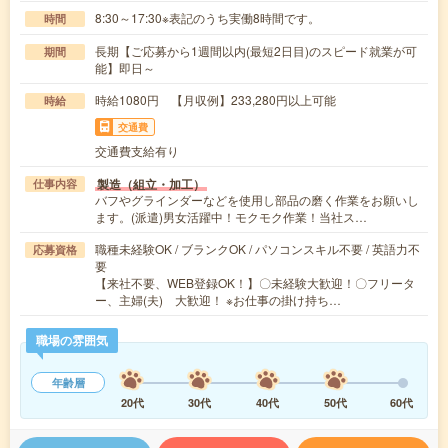
8:30～17:30※表記のうち実働8時間です。
時間
長期【ご応募から1週間以内(最短2日目)のスピード就業が可
期間
能】即日～
時給1080円 【月収例】233,280円以上可能
時給
交通費
交通費支給有り
製造（組立・加工）
仕事内容
バフやグラインダーなどを使用し部品の磨く作業をお願いし
ます。(派遣)男女活躍中！モクモク作業！当社ス…
職種未経験OK / ブランクOK / パソコンスキル不要 / 英語力不
応募資格
要
【来社不要、WEB登録OK！】〇未経験大歓迎！〇フリータ
ー、主婦(夫) 大歓迎！ ※お仕事の掛け持ち…
職場の雰囲気
年齢層
20代
30代
40代
50代
60代