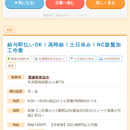
気になる!
応募へ進む
詳しく見る
派遣会社
株式会社テクノ・サービス
未読
給与即払いOK！高時給！土日休み！NC旋盤加
工作業
職種未経験OK
交通費別途支給あり
土日祝日が休み
WEB登録OK
派遣
愛媛県東温市
勤務地
牛渕団地前駅から車7分
月～金
曜日頻度
9:00～18:00※表記のうち実働7時間40分です。
時間
長期【ご応募から1週間以内(最短2日目)のスピード就業が可
期間
能】即日～
時給1200円 【月収例】202,488円以上可能
時給