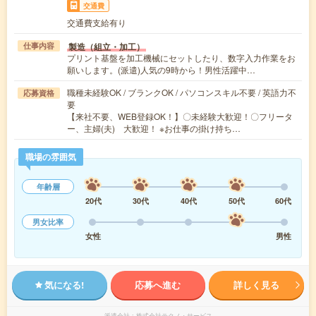
交通費
交通費支給有り
製造（組立・加工）
仕事内容
プリント基盤を加工機械にセットしたり、数字入力作業をお
願いします。(派遣)人気の9時から！男性活躍中…
職種未経験OK / ブランクOK / パソコンスキル不要 / 英語力不
応募資格
要
【来社不要、WEB登録OK！】〇未経験大歓迎！〇フリータ
ー、主婦(夫) 大歓迎！ ※お仕事の掛け持ち…
職場の雰囲気
年齢層
20代
30代
40代
50代
60代
男女比率
女性
男性
気になる!
応募へ進む
詳しく見る
派遣会社
株式会社テクノ・サービス