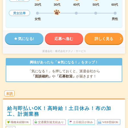
20代
30代
40代
50代
60代
男女比率
女性
男性
気になる!
応募へ進む
詳しく見る
派遣会社
株式会社テクノ・サービス
興味があったら「★気になる！」をタップ！
「気になる！」を押しておくと、派遣会社から
「面談確約」
や
「応募歓迎」
が届きます！
未読
給与即払いOK！高時給！土日休み！布の加
工、計測業務
職種未経験OK
交通費別途支給あり
土日祝日が休み
WEB登録OK