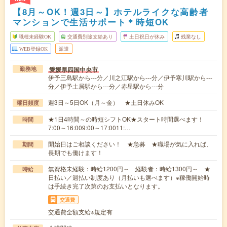
【8月～OK！週3日～】ホテルライクな高齢者
マンションで生活サポート＊時短OK
職種未経験OK
交通費別途支給あり
土日祝日が休み
残業なし
WEB登録OK
派遣
愛媛県四国中央市
勤務地
伊予三島駅から---分／川之江駅から---分／伊予寒川駅から---
分／伊予土居駅から---分／赤星駅から---分
週3日～5日OK（月～金） ★土日休みOK
曜日頻度
★1日4時間～の時短シフトOK★スタート時間選べます！
時間
7:00～16:009:00～17:0011:…
開始日はご相談ください！ ★急募 ★職場が気に入れば、
期間
長期でも働けます！
無資格未経験：時給1200円～ 経験者：時給1300円～ ★
時給
日払い／週払い制度あり（月払いも選べます）※稼働開始時
は手続き完了次第のお支払いとなります。
交通費
交通費全額支給※規定有