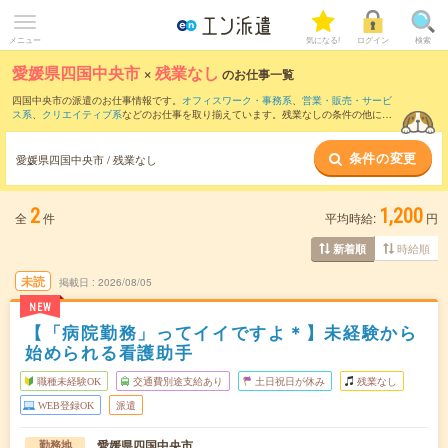
メニュー
気になる!
ログイン
検索
愛媛県四国中央市
×
残業なし
のお仕事一覧
四国中央市の派遣のお仕事情報です。
オフィスワーク・事務系
、
営業・販売・サービ
ス系
、
クリエイティブ系
などのお仕事を取り揃えています。残業なしの条件の他に、
交通費別途支給あり
、
職種未経験OK
、
友だちと一緒の応募OK
などのこだわり条件も
取り揃えています。
条件の変更
愛媛県四国中央市 / 残業なし
2
1,200
全
件
平均時給:
円
時給順
新着順
未読
掲載日
2026/08/05
NEW
【「病院勤務」ってイイですよ＊】未経験から
始められる看護助手
職種未経験OK
交通費別途支給あり
土日祝日が休み
残業なし
WEB登録OK
派遣
愛媛県四国中央市
勤務地