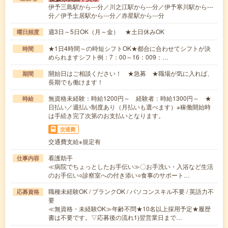
伊予三島駅から---分／川之江駅から---分／伊予寒川駅から---
分／伊予土居駅から---分／赤星駅から---分
週3日～5日OK（月～金） ★土日休みOK
曜日頻度
★1日4時間～の時短シフトOK★都合に合わせてシフトが決
時間
められますシフト例：7：00～16：009：…
開始日はご相談ください！ ★急募 ★職場が気に入れば、
期間
長期でも働けます！
無資格未経験：時給1200円～ 経験者：時給1300円～ ★
時給
日払い／週払い制度あり（月払いも選べます）※稼働開始時
は手続き完了次第のお支払いとなります。
交通費
交通費支給※規定有
看護助手
仕事内容
≪病院でちょっとしたお手伝い≫〇お手洗い・入浴など生活
のお手伝い○診察室への付き添い○食事のサポート…
職種未経験OK / ブランクOK / パソコンスキル不要 / 英語力不
応募資格
要
≪無資格・未経験OK≫年齢不問★10名以上採用予定★履歴
書は不要です。▽応募後の流れ1)翌営業日まで…