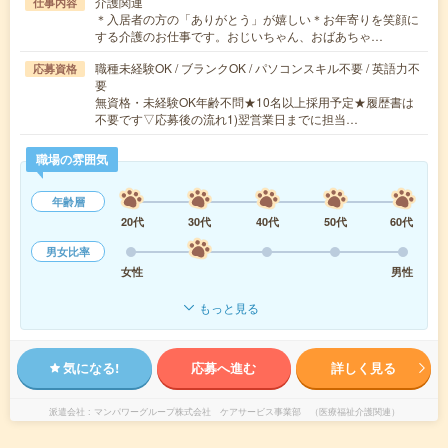
介護関連
仕事内容
＊入居者の方の「ありがとう」が嬉しい＊お年寄りを笑顔に
する介護のお仕事です。おじいちゃん、おばあちゃ…
職種未経験OK / ブランクOK / パソコンスキル不要 / 英語力不
応募資格
要
無資格・未経験OK年齢不問★10名以上採用予定★履歴書は
不要です▽応募後の流れ1)翌営業日までに担当…
職場の雰囲気
年齢層
20代
30代
40代
50代
60代
男女比率
女性
男性
もっと見る
気になる!
応募へ進む
詳しく見る
派遣会社
マンパワーグループ株式会社 ケアサービス事業部 （医療福祉介護関連）