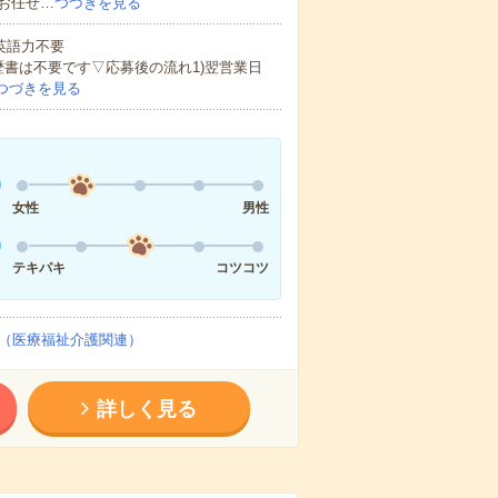
お任せ…
つづきを見る
 英語力不要
歴書は不要です▽応募後の流れ1)翌営業日
つづきを見る
女性
男性
テキパキ
コツコツ
（医療福祉介護関連）
詳しく見る