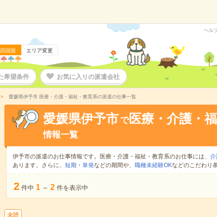
ヘル
四国版
エリア変更
た希望条件
お気に入りの派遣会社
愛媛県伊予市 医療・介護・福祉・教育系の派遣の仕事一覧
愛媛県伊予市
医療・介護・福
で
情報一覧
伊予市の派遣のお仕事情報です。医療・介護・福祉・教育系のお仕事には、
介
あります。さらに、
短期
・
単発
などの期間や、
職種未経験OK
などのこだわり
2
1
2
件中
～
件を表示中
未読