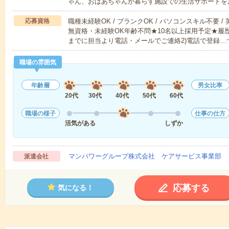
ゃん、おばあちゃんが暮らす施設での生活サポートを
応募資格
職種未経験OK / ブランクOK / パソコンスキル不要 /
無資格・未経験OK年齢不問★10名以上採用予定★履
までに担当より電話・メールでご連絡2)電話で登録…
職場の雰囲気
年齢層
男女比率
20代
30代
40代
50代
60代
職場の様子
仕事の仕方
活気がある
しずか
マンパワーグループ株式会社 ケアサービス事業部 
派遣会社
応募する
気になる！