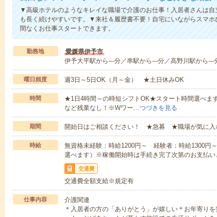
▼高級ホテルのようなキレイな職場で介護のお仕事！入居者さんは自
も長く続けやすいです。▼来社＆履歴書不要！自宅にいながらスマホ
間なくお仕事スタートできます。
勤務地
愛媛県伊予市
伊予大平駅から---分／串駅から---分／高野川駅から---
曜日頻度
週3日～5日OK（月～金） ★土日休みOK
時間
★1日4時間～の時短シフトOK★スタート時間選べます！7:00～1
など残業なし！※Wワー…
つづきを見る
期間
開始日はご相談ください！ ★急募 ★職場が気に入
時給
無資格未経験：時給1200円～ 経験者：時給1300
選べます）※稼働開始時は手続き完了次第のお支払い
交通費
交通費全額支給※規定有
仕事内容
介護関連
＊入居者の方の「ありがとう」が嬉しい＊お年寄りを