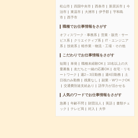
松山市
四国中央市
西条市
新居浜市
今
治市
東温市
大洲市
伊予郡
宇和島
市
西予市
職種でお仕事情報をさがす
オフィスワーク・事務系
営業・販売・サー
ビス系
クリエイティブ系
IT・エンジニア
系
技術系
軽作業・物流・工場・その他
こだわりでお仕事情報をさがす
短期
単発
職種未経験OK
10名以上の大
量募集
友だちと一緒の応募OK
在宅・リモ
ートワーク
週2～3日勤務
週4日勤務
土
日祝のみ勤務
残業なし
副業・WワークOK
交通費別途支給あり
語学力が活かせる
人気のワードでお仕事情報をさがす
急募
年齢不問
財団法人
英語
書類チェ
ック
テレビ局
封入
大学