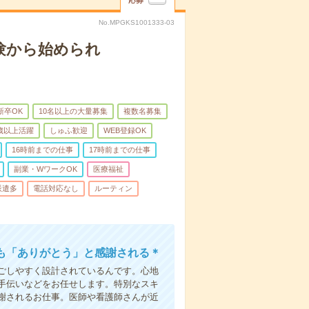
応募
No.MPGKS1001333-03
験から始められ
新卒OK
10名以上の大量募集
複数名募集
0歳以上活躍
しゅふ歓迎
WEB登録OK
16時前までの仕事
17時前までの仕事
副業・WワークOK
医療福祉
派遣多
電話対応なし
ルーティン
も「ありがとう」と感謝される＊
ごしやすく設計されているんです。心地
手伝いなどをお任せします。特別なスキ
謝されるお仕事。医師や看護師さんが近