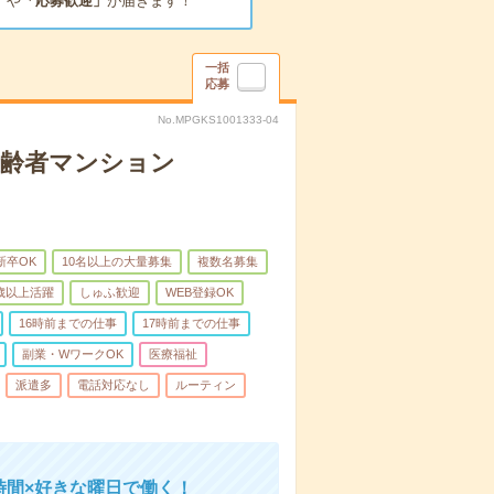
」
や
「応募歓迎」
が届きます！
一括
応募
No.MPGKS1001333-04
高齢者マンション
新卒OK
10名以上の大量募集
複数名募集
0歳以上活躍
しゅふ歓迎
WEB登録OK
16時前までの仕事
17時前までの仕事
副業・WワークOK
医療福祉
派遣多
電話対応なし
ルーティン
時間×好きな曜日で働く！