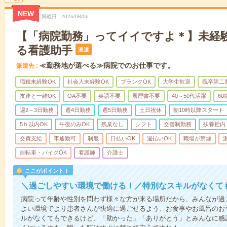
NEW
掲載日
2026/08/06
【「病院勤務」ってイイですよ＊】未経
る看護助手
派遣
≪勤務地が選べる≫病院でのお仕事です。
派遣先
職種未経験OK
社会人未経験OK
ブランクOK
大学生歓迎
既卒第二
友達と一緒OK
OA不要
英語不要
履歴書不要
40～50代活躍
6
週2～3日勤務
週4日勤務
週5日勤務
土日祝休
朝10時以降スタート
5ｈ以内OK
午後のみOK
残業なし
シフト
交替制勤務
扶養控内
交費支給
車通勤可
制服
日払いOK
週払いOK
職場が禁煙
自転車・バイクOK
看護師
介護士
ここがポイント！
＼過ごしやすい環境で働ける！／特別なスキルがなくて
病院って年齢や性別を問わず様々な方が来る場所だから、みんなが過
よい環境でより患者さんが快適に過ごせるよう、お食事やお風呂のお
ルがなくてもできるけど、「助かった」「ありがとう」とみんなに感