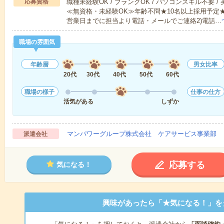
応募資格
職種未経験OK / ブランクOK / パソコンスキル不要 /
≪無資格・未経験OK≫年齢不問★10名以上採用予定
営業日までに担当より電話・メールでご連絡2)電話…
職場の雰囲気
年齢層
男女比率
20代
30代
40代
50代
60代
職場の様子
仕事の仕方
活気がある
しずか
マンパワーグループ株式会社 ケアサービス事業部 
派遣会社
応募する
気になる！
興味があったら「★気になる！」を