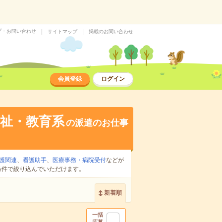
プ・お問い合わせ
サイトマップ
掲載のお問い合わせ
会員登録
ログイン
祉・教育系
の派遣のお仕事
護関連
、
看護助手
、
医療事務・病院受付
などが
条件で絞り込んでいただけます。
新着順
一括