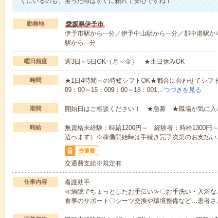
くにいるのも、困った時はすぐに頼れて安心ですね！
勤務地
愛媛県伊予市
伊予市駅から---分／伊予中山駅から---分／郡中港駅から
駅から---分
曜日頻度
週3日～5日OK（月～金） ★土日休みOK
時間
★1日4時間～の時短シフトOK★都合に合わせてシフト
09：00～15：009：00～18：001…
つづきを見る
期間
開始日はご相談ください！ ★急募 ★職場が気に入
時給
無資格未経験：時給1200円～ 経験者：時給1300
選べます）※稼働開始時は手続き完了次第のお支払い
交通費
交通費支給※規定有
仕事内容
看護助手
≪病院でちょっとしたお手伝い≫〇お手洗い・入浴な
食事のサポート〇シーツ交換や環境整備など…患者さ