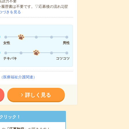
 英語力不要
★履歴書は不要です。▽応募後の流れ1)翌
つづきを見る
女性
男性
テキパキ
コツコツ
（医療福祉介護関連）
詳しく見る
クリック！