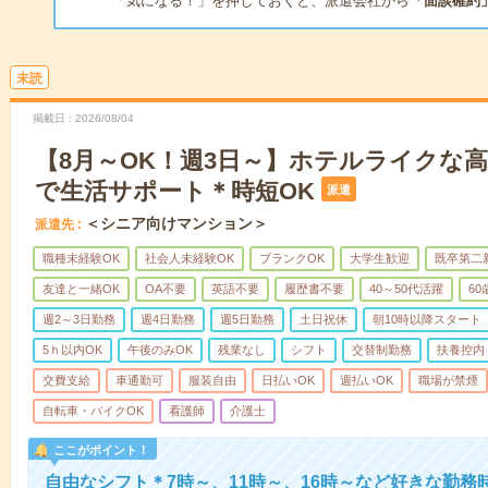
「気になる！」を押しておくと、派遣会社から
「面談確約
未読
掲載日
2026/08/04
【8月～OK！週3日～】ホテルライクな
で生活サポート＊時短OK
派遣
＜シニア向けマンション＞
派遣先
職種未経験OK
社会人未経験OK
ブランクOK
大学生歓迎
既卒第二
友達と一緒OK
OA不要
英語不要
履歴書不要
40～50代活躍
6
週2～3日勤務
週4日勤務
週5日勤務
土日祝休
朝10時以降スタート
5ｈ以内OK
午後のみOK
残業なし
シフト
交替制勤務
扶養控内
交費支給
車通勤可
服装自由
日払いOK
週払いOK
職場が禁煙
自転車・バイクOK
看護師
介護士
ここがポイント！
自由なシフト＊7時～、11時～、16時～など好きな勤務