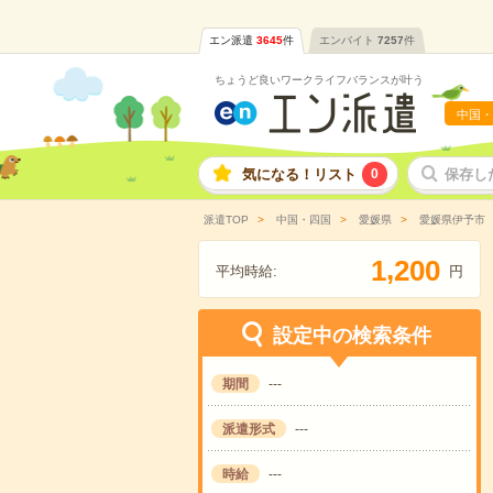
エン派遣
3645
件
エンバイト
7257
件
ちょうど良いワークライフバランスが叶う
中国・
気になる！リスト
0
保存し
派遣TOP
中国・四国
愛媛県
愛媛県伊予市
,
1
2
0
0
平均時給:
円
設定中の検索条件
期間
---
派遣形式
---
時給
---