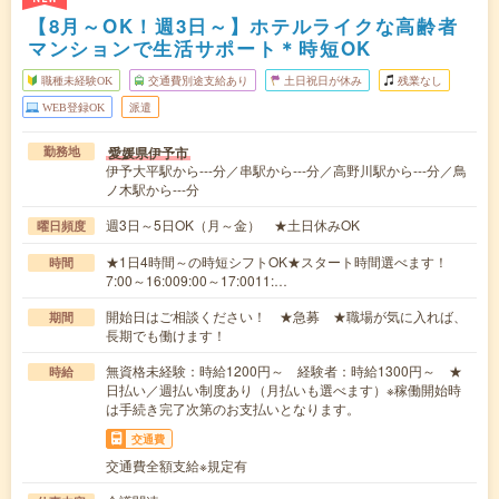
【8月～OK！週3日～】ホテルライクな高齢者
マンションで生活サポート＊時短OK
職種未経験OK
交通費別途支給あり
土日祝日が休み
残業なし
WEB登録OK
派遣
愛媛県伊予市
勤務地
伊予大平駅から---分／串駅から---分／高野川駅から---分／鳥
ノ木駅から---分
週3日～5日OK（月～金） ★土日休みOK
曜日頻度
★1日4時間～の時短シフトOK★スタート時間選べます！
時間
7:00～16:009:00～17:0011:…
開始日はご相談ください！ ★急募 ★職場が気に入れば、
期間
長期でも働けます！
無資格未経験：時給1200円～ 経験者：時給1300円～ ★
時給
日払い／週払い制度あり（月払いも選べます）※稼働開始時
は手続き完了次第のお支払いとなります。
交通費
交通費全額支給※規定有