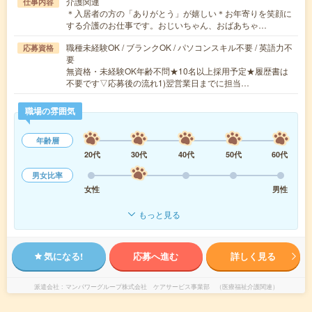
介護関連
仕事内容
＊入居者の方の「ありがとう」が嬉しい＊お年寄りを笑顔に
する介護のお仕事です。おじいちゃん、おばあちゃ…
職種未経験OK / ブランクOK / パソコンスキル不要 / 英語力不
応募資格
要
無資格・未経験OK年齢不問★10名以上採用予定★履歴書は
不要です▽応募後の流れ1)翌営業日までに担当…
職場の雰囲気
年齢層
20代
30代
40代
50代
60代
男女比率
女性
男性
もっと見る
気になる!
応募へ進む
詳しく見る
派遣会社
マンパワーグループ株式会社 ケアサービス事業部 （医療福祉介護関連）