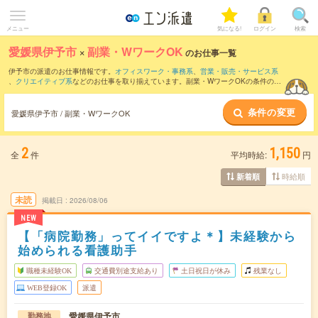
メニュー
気になる!
ログイン
検索
愛媛県伊予市
×
副業・WワークOK
のお仕事一覧
伊予市の派遣のお仕事情報です。
オフィスワーク・事務系
、
営業・販売・サービス系
、
クリエイティブ系
などのお仕事を取り揃えています。副業・WワークOKの条件の他
に、
交通費別途支給あり
、
職種未経験OK
、
友だちと一緒の応募OK
などのこだわり条
件も取り揃えています。
条件の変更
愛媛県伊予市 / 副業・WワークOK
2
1,150
全
件
平均時給:
円
時給順
新着順
未読
掲載日
2026/08/06
NEW
【「病院勤務」ってイイですよ＊】未経験から
始められる看護助手
職種未経験OK
交通費別途支給あり
土日祝日が休み
残業なし
WEB登録OK
派遣
愛媛県伊予市
勤務地