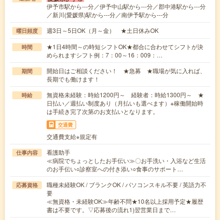
伊予市駅から---分／伊予中山駅から---分／郡中港駅から---分
／新川(愛媛県)駅から---分／南伊予駅から---分
週3日～5日OK（月～金） ★土日休みOK
曜日頻度
★1日4時間～の時短シフトOK★都合に合わせてシフトが決
時間
められますシフト例：7：00～16：009：…
開始日はご相談ください！ ★急募 ★職場が気に入れば、
期間
長期でも働けます！
無資格未経験：時給1200円～ 経験者：時給1300円～ ★
時給
日払い／週払い制度あり（月払いも選べます）※稼働開始時
は手続き完了次第のお支払いとなります。
交通費
交通費支給※規定有
看護助手
仕事内容
≪病院でちょっとしたお手伝い≫〇お手洗い・入浴など生活
のお手伝い○診察室への付き添い○食事のサポート…
職種未経験OK / ブランクOK / パソコンスキル不要 / 英語力不
応募資格
要
≪無資格・未経験OK≫年齢不問★10名以上採用予定★履歴
書は不要です。▽応募後の流れ1)翌営業日まで…