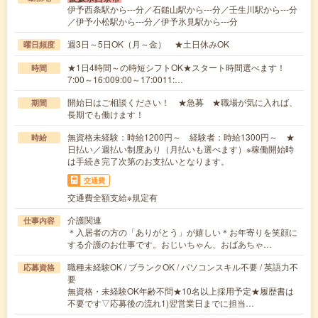
伊予西条駅から---分／石鎚山駅から---分／壬生川駅から---分
／伊予小松駅から---分／伊予氷見駅から---分
週3日～5日OK（月～金） ★土日休みOK
曜日頻度
★1日4時間～の時短シフトOK★スタート時間選べます！
時間
7:00～16:009:00～17:0011:…
開始日はご相談ください！ ★急募 ★職場が気に入れば、
期間
長期でも働けます！
無資格未経験：時給1200円～ 経験者：時給1300円～ ★
時給
日払い／週払い制度あり（月払いも選べます）※稼働開始時
は手続き完了次第のお支払いとなります。
交通費
交通費全額支給※規定有
介護関連
仕事内容
＊入居者の方の「ありがとう」が嬉しい＊お年寄りを笑顔に
する介護のお仕事です。おじいちゃん、おばあちゃ…
職種未経験OK / ブランクOK / パソコンスキル不要 / 英語力不
応募資格
要
無資格・未経験OK年齢不問★10名以上採用予定★履歴書は
不要です▽応募後の流れ1)翌営業日までに担当…