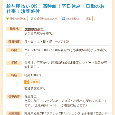
給与即払いOK！高時給！平日休み！日勤のお
仕事！惣菜盛付
職種未経験OK
交通費別途支給あり
WEB登録OK
派遣
愛媛県西条市
勤務地
伊予西条駅から車3分
月～金・土・日・祝 ※シフト制
曜日頻度
7:30～15:308:00～16:00※表記のうち実働5時間から7時間で
時間
す。
長期【ご応募から1週間以内(最短2日目)のスピード就業が可
期間
能】即日～
時給1100円
時給
交通費
交通費支給有り
食品加工
仕事内容
惣菜の加工、パック詰め、売り場への品出し業務をお願いし
ます。(派遣)週4日～5日（ご相談に応じます）…
職種未経験OK / ブランクOK / パソコンスキル不要 / 英語力不
応募資格