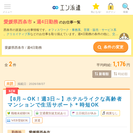
メニュー
気になる!
ログイン
検索
愛媛県西条市
×
週4日勤務
のお仕事一覧
西条市の派遣のお仕事情報です。
オフィスワーク・事務系
、
営業・販売・サービス系
、
クリエイティブ系
などのお仕事を取り揃えています。週4日勤務の条件の他に、
交通
費別途支給あり
、
職種未経験OK
、
友だちと一緒の応募OK
などのこだわり条件も取り
揃えています。
条件の変更
愛媛県西条市 / 週4日勤務
2
1,176
全
件
平均時給:
円
時給順
新着順
未読
掲載日
2026/08/07
NEW
【8月～OK！週3日～】ホテルライクな高齢者
マンションで生活サポート＊時短OK
職種未経験OK
交通費別途支給あり
土日祝日が休み
残業なし
WEB登録OK
派遣
愛媛県西条市
勤務地