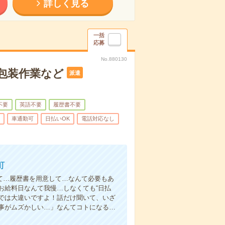
詳しく見る
一括
応募
No.880130
包装作業など
派遣
不要
英語不要
履歴書不要
車通勤可
日払いOK
電話対応なし
町
て…履歴書を用意して…なんて必要もあ
お給料日なんて我慢…しなくても“日払
い”では大違いですよ！話だけ聞いて、いざ
事がムズかしい…」なんてコトになる…