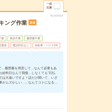
一括
応募
No.920025
キング作業
派遣
不要
英語不要
履歴書不要
派遣多
電話対応なし
自転車・バイクOK
て…履歴書を用意して…なんて必要もあ
お給料日なんて我慢…しなくても“日払
い”では大違いですよ！話だけ聞いて、いざ
事がムズかしい…」なんてコトになる…