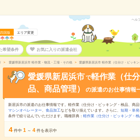
ヘル
四国版
エリア変更
た希望条件
お気に入りの派遣会社
市
愛媛県新居浜市 軽作業・物流・工場・その他
愛媛県新居浜市 軽作業（仕分け・ピッキ
愛媛県新居浜市
軽作業（仕
で
品、商品管理）
の派遣のお仕事情報
新居浜市の派遣のお仕事情報です。軽作業（仕分け・ピッキング・検品、商品
マシンオペレーター
、
食品加工
などを取り揃えています。さらに、
短期
・
単発
条件で絞り込んでいただけます。職種辞典：
軽作業（仕分け・ピッキング・検
4
1
4
件中
～
件を表示中