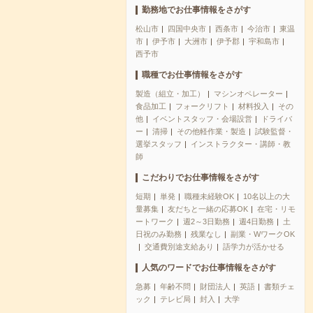
勤務地でお仕事情報をさがす
松山市
四国中央市
西条市
今治市
東温
市
伊予市
大洲市
伊予郡
宇和島市
西予市
職種でお仕事情報をさがす
製造（組立・加工）
マシンオペレーター
食品加工
フォークリフト
材料投入
その
他
イベントスタッフ・会場設営
ドライバ
ー
清掃
その他軽作業・製造
試験監督・
選挙スタッフ
インストラクター・講師・教
師
こだわりでお仕事情報をさがす
短期
単発
職種未経験OK
10名以上の大
量募集
友だちと一緒の応募OK
在宅・リモ
ートワーク
週2～3日勤務
週4日勤務
土
日祝のみ勤務
残業なし
副業・WワークOK
交通費別途支給あり
語学力が活かせる
人気のワードでお仕事情報をさがす
急募
年齢不問
財団法人
英語
書類チェ
ック
テレビ局
封入
大学