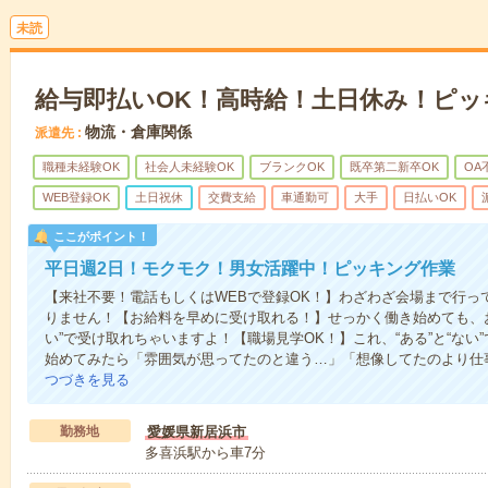
未読
給与即払いOK！高時給！土日休み！ピッ
物流・倉庫関係
派遣先
職種未経験OK
社会人未経験OK
ブランクOK
既卒第二新卒OK
OA
WEB登録OK
土日祝休
交費支給
車通勤可
大手
日払いOK
ここがポイント！
平日週2日！モクモク！男女活躍中！ピッキング作業
【来社不要！電話もしくはWEBで登録OK！】わざわざ会場まで行っ
りません！【お給料を早めに受け取れる！】せっかく働き始めても、
い”で受け取れちゃいますよ！【職場見学OK！】これ、“ある”と“な
始めてみたら「雰囲気が思ってたのと違う…」「想像してたのより仕
つづきを見る
勤務地
愛媛県新居浜市
多喜浜駅から車7分