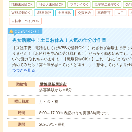
職種未経験OK
社会人未経験OK
ブランクOK
既卒第二新卒OK
OA
WEB登録OK
週5日勤務
土日祝休
交費支給
車通勤可
大手
自転車・バイクOK
ここがポイント！
男女活躍中！土日お休み！人気の仕分け作業
【来社不要！電話もしくはWEBで登録OK！】わざわざ会場まで行っ
りません！【お給料を早めに受け取れる！】せっかく働き始めても、
い”で受け取れちゃいますよ！【職場見学OK！】これ、“ある”と“な
始めてみたら「雰囲気が思ってたのと違う…」「想像してたのより仕
つづきを見る
勤務地
愛媛県新居浜市
多喜浜駅から車8分
曜日頻度
月～金・祝
時間
8:00～17:00※表記のうち実働8時間です。
期間
2026/9/1～長期