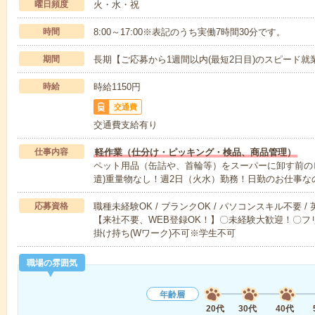
曜日頻度
火・水・祝
時間
8:00～17:00※表記のうち実働7時間30分です。
期間
長期【ご応募から1週間以内(最短2日目)のスピード就
時給
時給1150円
交通費
交通費支給有り
仕事内容
軽作業（仕分け・ピッキング・検品、商品管理）
ペット用品（缶詰や、首輪等）をスーパーに卸す前の
遣)重量物なし！週2日（火水）勤務！日勤のお仕事な
応募資格
職種未経験OK / ブランクOK / パソコンスキル不要 /
【来社不要、WEB登録OK！】〇未経験大歓迎！〇フリ
掛け持ち(Wワーク)不可※学生不可
職場の雰囲気
年齢層
20代
30代
40代