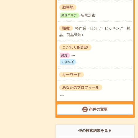
勤務地
新居浜市
勤務エリア
職種
軽作業（仕分け・ピッキング・検
品、商品管理）
こだわりINDEX
---
絶対
---
できれば
キーワード
---
あなたのプロフィール
---
条件の変更
他の検索結果を見る