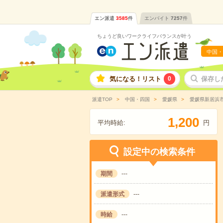
エン派遣
3585
件
エンバイト
7257
件
ちょうど良いワークライフバランスが叶う
中国・
気になる！リスト
0
保存し
派遣TOP
中国・四国
愛媛県
愛媛県新居浜
,
1
2
0
0
平均時給:
円
設定中の検索条件
期間
---
派遣形式
---
時給
---