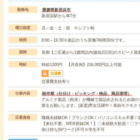
勤務地
愛媛県新居浜市
新居浜駅から車7分
曜日頻度
月～金・土・祝 ※シフト制
時間
8:00～16:30※表記のうち実働7時間30分です。
期間
長期【ご応募から1週間以内(最短2日目)のスピード就
時給
時給1200円 【月収例】216,000円以上可能
交通費
交通費支給有り
仕事内容
軽作業（仕分け・ピッキング・検品、商品管理）
アルミナ製品（粉末）が機械で袋詰めされるため袋の
業をお願いします。(派遣)男女活躍中！単純モクモク
応募資格
職種未経験OK / ブランクOK / パソコンスキル不要 /
【来社不要、WEB登録OK！】〇未経験大歓迎！〇フリ
掛け持ち(Wワーク)不可※学生不可