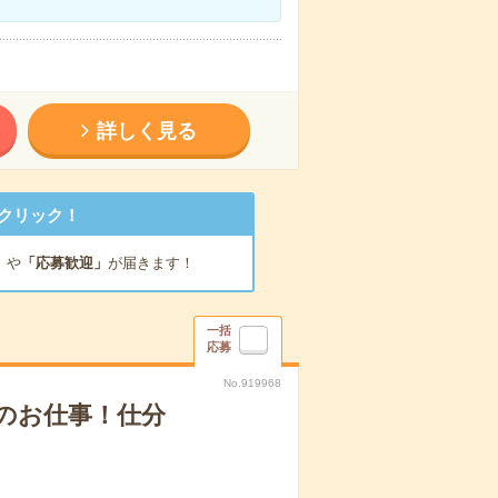
詳しく見る
クリック！
」
や
「応募歓迎」
が届きます！
一括
応募
No.919968
のお仕事！仕分