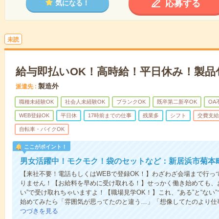
応募する
気になる！
未読
給与即払いOK！高時給！平日休み！製品
製造外
派遣先
職種未経験OK
社会人未経験OK
ブランクOK
既卒第二新卒OK
OA
WEB登録OK
平日休
17時前までの仕事
残業多
シフト
交費支給
自転車・バイクOK
ここがポイント！
男女活躍中！モクモク！袋のセットなど：新居浜市菊本
【来社不要！電話もしくはWEBで登録OK！】わざわざ会場まで行っ
りません！【お給料を早めに受け取れる！】せっかく働き始めても、
い”で受け取れちゃいますよ！【職場見学OK！】これ、“ある”と“な
始めてみたら「雰囲気が思ってたのと違う…」「想像してたのより仕
つづきを見る