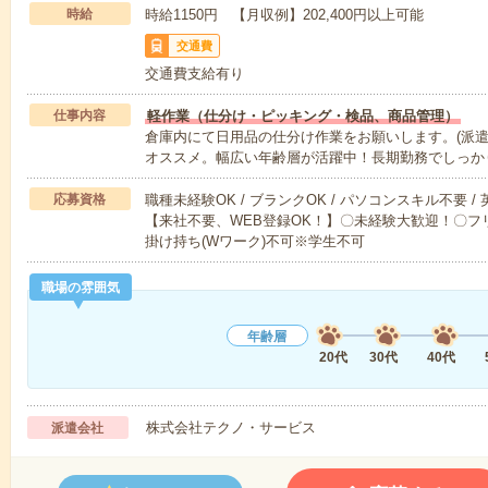
時給
時給1150円 【月収例】202,400円以上可能
交通費
交通費支給有り
仕事内容
軽作業（仕分け・ピッキング・検品、商品管理）
倉庫内にて日用品の仕分け作業をお願いします。(派遣
オススメ。幅広い年齢層が活躍中！長期勤務でしっか
応募資格
職種未経験OK / ブランクOK / パソコンスキル不要 /
【来社不要、WEB登録OK！】〇未経験大歓迎！〇フリ
掛け持ち(Wワーク)不可※学生不可
職場の雰囲気
年齢層
20代
30代
40代
株式会社テクノ・サービス
派遣会社