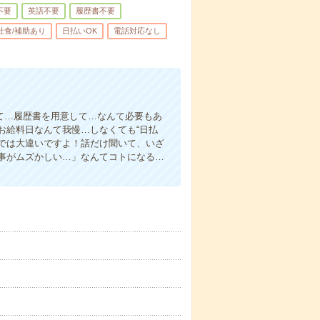
不要
英語不要
履歴書不要
社食/補助あり
日払いOK
電話対応なし
て…履歴書を用意して…なんて必要もあ
お給料日なんて我慢…しなくても“日払
い”では大違いですよ！話だけ聞いて、いざ
事がムズかしい…」なんてコトになる…