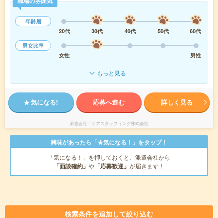
職場の雰囲気
年齢層
20代
30代
40代
50代
60代
男女比率
女性
男性
もっと見る
気になる!
応募へ進む
詳しく見る
派遣会社
ケアスタッフィング株式会社
興味があったら「★気になる！」をタップ！
「気になる！」を押しておくと、派遣会社から
「面談確約」
や
「応募歓迎」
が届きます！
検索条件を追加して絞り込む