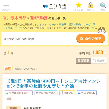
メニュー
気になる!
ログイン
検索
香川県木田郡
×
週4日勤務
のお仕事一覧
木田郡の派遣のお仕事情報です。
オフィスワーク・事務系
、
営業・販売・サービス系
、
クリエイティブ系
などのお仕事を取り揃えています。週4日勤務の条件の他に、
交通
費別途支給あり
、
職種未経験OK
、
友だちと一緒の応募OK
などのこだわり条件も取り
揃えています。
条件の変更
香川県木田郡 / 週4日勤務
1
1,350
全
件
平均時給:
円
時給順
新着順
未読
掲載日
2026/08/01
【週2日＊高時給1400円～】シニア向けマンシ
ョンで食事の配膳や見守り＊介護
交通費別途支給あり
土日祝日が休み
残業なし
WEB登録OK
派遣
香川県木田郡
勤務地