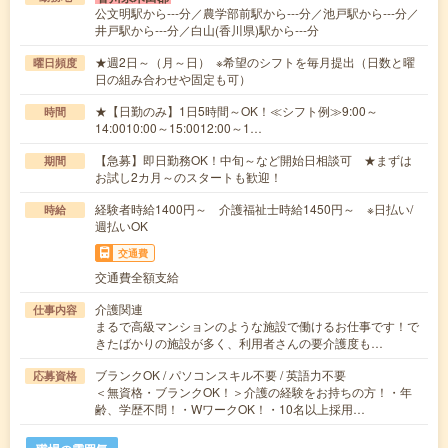
公文明駅から---分／農学部前駅から---分／池戸駅から---分／
井戸駅から---分／白山(香川県)駅から---分
★週2日～（月～日） ※希望のシフトを毎月提出（日数と曜
曜日頻度
日の組み合わせや固定も可）
★【日勤のみ】1日5時間～OK！≪シフト例≫9:00～
時間
14:0010:00～15:0012:00～1…
【急募】即日勤務OK！中旬～など開始日相談可 ★まずは
期間
お試し2カ月～のスタートも歓迎！
経験者時給1400円～ 介護福祉士時給1450円～ ※日払い/
時給
週払いOK
交通費
交通費全額支給
介護関連
仕事内容
まるで高級マンションのような施設で働けるお仕事です！で
きたばかりの施設が多く、利用者さんの要介護度も…
ブランクOK / パソコンスキル不要 / 英語力不要
応募資格
＜無資格・ブランクOK！＞介護の経験をお持ちの方！・年
齢、学歴不問！・WワークOK！・10名以上採用…