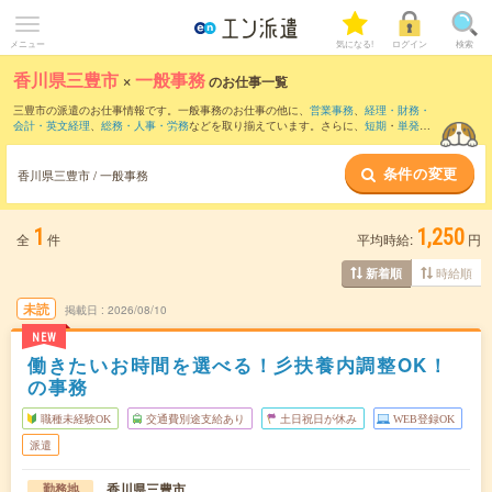
メニュー
気になる!
ログイン
検索
香川県三豊市
×
一般事務
のお仕事一覧
三豊市の派遣のお仕事情報です。一般事務のお仕事の他に、
営業事務
、
経理・財務・
会計・英文経理
、
総務・人事・労務
などを取り揃えています。さらに、
短期
・
単発
な
どの期間や、
職種未経験OK
などのこだわり条件で絞り込んでいただけます。職種辞
典：
一般事務のお仕事とは？とは？
条件の変更
香川県三豊市 / 一般事務
1
1,250
全
件
平均時給:
円
時給順
新着順
未読
掲載日
2026/08/10
NEW
働きたいお時間を選べる！彡扶養内調整OK！
の事務
職種未経験OK
交通費別途支給あり
土日祝日が休み
WEB登録OK
派遣
香川県三豊市
勤務地