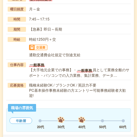
月～金
曜日頻度
7:45～17:15
時間
【急募】即日～長期
期間
時給1250円＋交
時給
交通費
通勤交通費会社規定で別途支給
一般事務
仕事内容
【大手地元企業での事務】・
員として業務全般のサ
一般事務
ポート・パソコンでの入力業務、集計業務、データ…
職種未経験OK / ブランクOK / 英語力不要
応募資格
PC基本操作事務未経験の方エントリー可能事務経験者大歓
迎!
職場の雰囲気
年齢層
20代
30代
40代
50代
60代