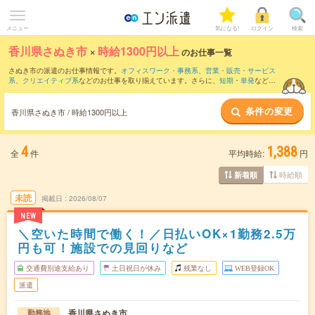
メニュー
気になる!
ログイン
検索
香川県さぬき市
×
時給1300円以上
のお仕事一覧
さぬき市の派遣のお仕事情報です。
オフィスワーク・事務系
、
営業・販売・サービス
系
、
クリエイティブ系
などのお仕事を取り揃えています。さらに、
短期
・
単発
などの
期間や、
職種未経験OK
などのこだわり条件で絞り込んでいただけます。
条件の変更
香川県さぬき市 / 時給1300円以上
4
1,388
全
件
平均時給:
円
時給順
新着順
未読
掲載日
2026/08/07
NEW
＼空いた時間で働く！／日払いOK×1勤務2.5万
円も可！施設での見回りなど
交通費別途支給あり
土日祝日が休み
残業なし
WEB登録OK
派遣
香川県さぬき市
勤務地