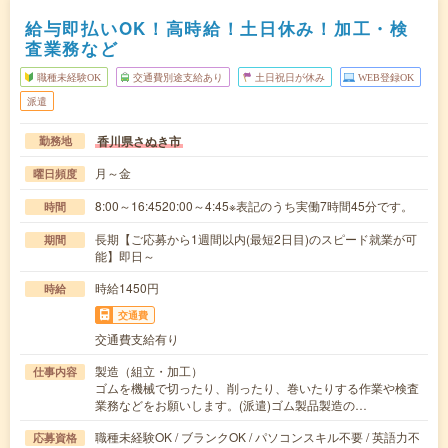
給与即払いOK！高時給！土日休み！加工・検
査業務など
職種未経験OK
交通費別途支給あり
土日祝日が休み
WEB登録OK
派遣
香川県さぬき市
勤務地
月～金
曜日頻度
8:00～16:4520:00～4:45※表記のうち実働7時間45分です。
時間
長期【ご応募から1週間以内(最短2日目)のスピード就業が可
期間
能】即日～
時給1450円
時給
交通費
交通費支給有り
製造（組立・加工）
仕事内容
ゴムを機械で切ったり、削ったり、巻いたりする作業や検査
業務などをお願いします。(派遣)ゴム製品製造の…
職種未経験OK / ブランクOK / パソコンスキル不要 / 英語力不
応募資格