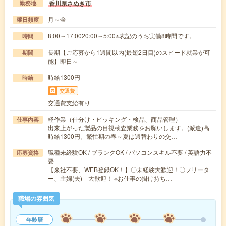
香川県さぬき市
勤務地
月～金
曜日頻度
8:00～17:0020:00～5:00※表記のうち実働8時間です。
時間
長期【ご応募から1週間以内(最短2日目)のスピード就業が可
期間
能】即日～
時給1300円
時給
交通費
交通費支給有り
軽作業（仕分け・ピッキング・検品、商品管理）
仕事内容
出来上がった製品の目視検査業務をお願いします。(派遣)高
時給1300円。繁忙期の春～夏は週替わりの交…
職種未経験OK / ブランクOK / パソコンスキル不要 / 英語力不
応募資格
要
【来社不要、WEB登録OK！】〇未経験大歓迎！〇フリータ
ー、主婦(夫) 大歓迎！ ※お仕事の掛け持ち…
職場の雰囲気
年齢層