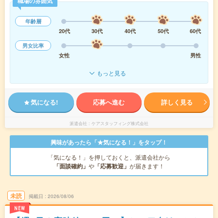
職場の雰囲気
年齢層
20代
30代
40代
50代
60代
男女比率
女性
男性
もっと見る
気になる!
応募へ進む
詳しく見る
派遣会社
ケアスタッフィング株式会社
興味があったら「★気になる！」をタップ！
「気になる！」を押しておくと、派遣会社から
「面談確約」
や
「応募歓迎」
が届きます！
未読
掲載日
2026/08/06
NEW