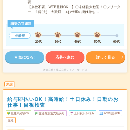
要
【来社不要、WEB登録OK！】〇未経験大歓迎！〇フリータ
ー、主婦(夫) 大歓迎！ ※お仕事の掛け持ち…
職場の雰囲気
年齢層
20代
30代
40代
50代
60代
気になる!
応募へ進む
詳しく見る
派遣会社
株式会社テクノ・サービス
未読
給与即払いOK！高時給！土日休み！日勤のお
仕事！目視検査
職種未経験OK
交通費別途支給あり
土日祝日が休み
WEB登録OK
派遣