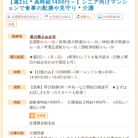
【週2日＊高時給1400円～】シニア向けマンシ
ョンで食事の配膳や見守り＊介護
交通費別途支給あり
土日祝日が休み
残業なし
WEB登録OK
派遣
香川県さぬき市
勤務地
志度駅から---分／長尾(香川県)駅から---分／神前(香川県)駅か
ら---分／琴電志度駅から---分／讃岐津田駅から---分
★週2日～（月～日） ※希望のシフトを毎月提出（日数と曜
曜日頻度
日の組み合わせや固定も可）
★【日勤のみ】1日5時間～OK！≪シフト例≫9:00～
時間
14:0010:00～15:0012:00～1…
【急募】即日勤務OK！中旬～など開始日相談可 ★まずは
期間
お試し2カ月～のスタートも歓迎！
経験者時給1400円～ 介護福祉士時給1450円～ ※日払い/
時給
週払いOK
交通費
交通費全額支給
介護関連
仕事内容
まるで高級マンションのような施設で働けるお仕事です！で