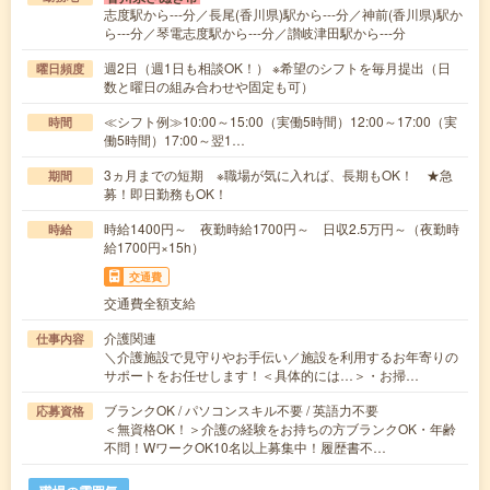
志度駅から---分／長尾(香川県)駅から---分／神前(香川県)駅か
ら---分／琴電志度駅から---分／讃岐津田駅から---分
週2日（週1日も相談OK！） ※希望のシフトを毎月提出（日
曜日頻度
数と曜日の組み合わせや固定も可）
≪シフト例≫10:00～15:00（実働5時間）12:00～17:00（実
時間
働5時間）17:00～翌1…
3ヵ月までの短期 ※職場が気に入れば、長期もOK！ ★急
期間
募！即日勤務もOK！
時給1400円～ 夜勤時給1700円～ 日収2.5万円～（夜勤時
時給
給1700円×15h）
交通費
交通費全額支給
介護関連
仕事内容
＼介護施設で見守りやお手伝い／施設を利用するお年寄りの
サポートをお任せします！＜具体的には…＞・お掃…
ブランクOK / パソコンスキル不要 / 英語力不要
応募資格
＜無資格OK！＞介護の経験をお持ちの方ブランクOK・年齢
不問！WワークOK10名以上募集中！履歴書不…