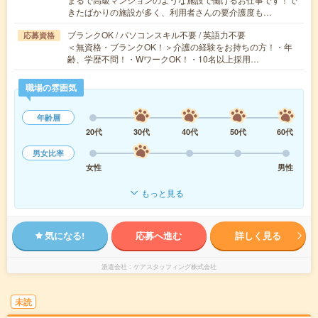
きたばかりの施設が多く、利用者さんの要介護度も…
ブランクOK / パソコンスキル不要 / 英語力不要
応募資格
＜無資格・ブランクOK！＞介護の経験をお持ちの方！・年
齢、学歴不問！・WワークOK！・10名以上採用…
職場の雰囲気
年齢層
20代
30代
40代
50代
60代
男女比率
女性
男性
もっと見る
気になる!
応募へ進む
詳しく見る
派遣会社
ケアスタッフィング株式会社
未読