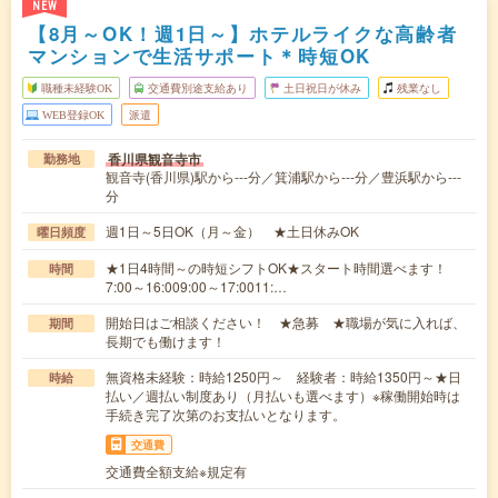
NEW
【8月～OK！週1日～】ホテルライクな高齢者
マンションで生活サポート＊時短OK
職種未経験OK
交通費別途支給あり
土日祝日が休み
残業なし
WEB登録OK
派遣
香川県観音寺市
勤務地
観音寺(香川県)駅から---分／箕浦駅から---分／豊浜駅から---
分
週1日～5日OK（月～金） ★土日休みOK
曜日頻度
★1日4時間～の時短シフトOK★スタート時間選べます！
時間
7:00～16:009:00～17:0011:…
開始日はご相談ください！ ★急募 ★職場が気に入れば、
期間
長期でも働けます！
無資格未経験：時給1250円～ 経験者：時給1350円～★日
時給
払い／週払い制度あり（月払いも選べます）※稼働開始時は
手続き完了次第のお支払いとなります。
交通費
交通費全額支給※規定有