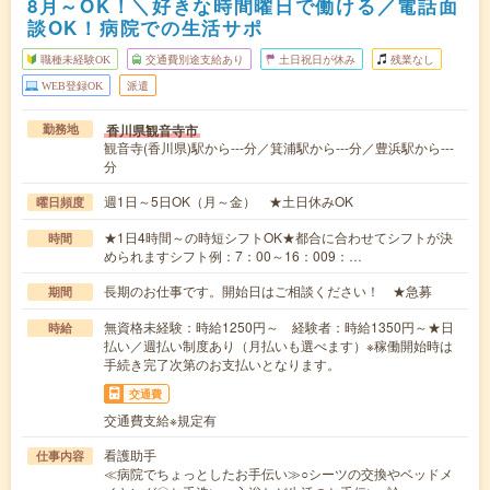
8月～OK！＼好きな時間曜日で働ける／電話面
談OK！病院での生活サポ
職種未経験OK
交通費別途支給あり
土日祝日が休み
残業なし
WEB登録OK
派遣
香川県観音寺市
勤務地
観音寺(香川県)駅から---分／箕浦駅から---分／豊浜駅から---
分
週1日～5日OK（月～金） ★土日休みOK
曜日頻度
★1日4時間～の時短シフトOK★都合に合わせてシフトが決
時間
められますシフト例：7：00～16：009：…
長期のお仕事です。開始日はご相談ください！ ★急募
期間
無資格未経験：時給1250円～ 経験者：時給1350円～★日
時給
払い／週払い制度あり（月払いも選べます）※稼働開始時は
手続き完了次第のお支払いとなります。
交通費
交通費支給※規定有
看護助手
仕事内容
≪病院でちょっとしたお手伝い≫○シーツの交換やベッドメ