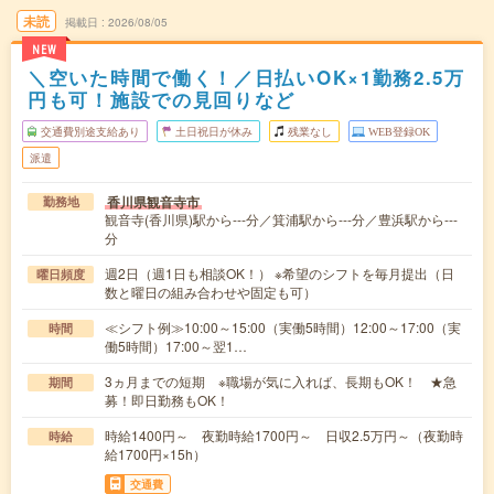
未読
掲載日
2026/08/05
NEW
＼空いた時間で働く！／日払いOK×1勤務2.5万
円も可！施設での見回りなど
交通費別途支給あり
土日祝日が休み
残業なし
WEB登録OK
派遣
香川県観音寺市
勤務地
観音寺(香川県)駅から---分／箕浦駅から---分／豊浜駅から---
分
週2日（週1日も相談OK！） ※希望のシフトを毎月提出（日
曜日頻度
数と曜日の組み合わせや固定も可）
≪シフト例≫10:00～15:00（実働5時間）12:00～17:00（実
時間
働5時間）17:00～翌1…
3ヵ月までの短期 ※職場が気に入れば、長期もOK！ ★急
期間
募！即日勤務もOK！
時給1400円～ 夜勤時給1700円～ 日収2.5万円～（夜勤時
時給
給1700円×15h）
交通費