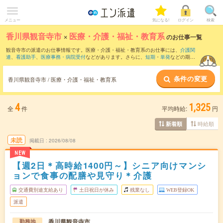
メニュー
気になる!
ログイン
検索
香川県観音寺市
×
医療・介護・福祉・教育系
のお仕事一覧
観音寺市の派遣のお仕事情報です。医療・介護・福祉・教育系のお仕事には、
介護関
連
、
看護助手
、
医療事務・病院受付
などがあります。さらに、
短期
・
単発
などの期間
や、
職種未経験OK
などのこだわり条件で絞り込んでいただけます。
条件の変更
香川県観音寺市 / 医療・介護・福祉・教育系
4
1,325
全
件
平均時給:
円
時給順
新着順
未読
掲載日
2026/08/08
NEW
【週2日＊高時給1400円～】シニア向けマンシ
ョンで食事の配膳や見守り＊介護
交通費別途支給あり
土日祝日が休み
残業なし
WEB登録OK
派遣
香川県観音寺市
勤務地