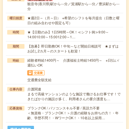
観音寺(香川県)駅から---分／箕浦駅から---分／豊浜駅から---
分
★週2日～（月～日） ※希望のシフトを毎月提出（日数と曜
曜日頻度
日の組み合わせや固定も可）
★【日勤のみ】1日5時間～OK！≪シフト例≫9:00～
時間
14:0010:00～15:0012:00～1…
【急募】即日勤務OK！中旬～など開始日相談可 ★まずは
期間
お試し2カ月～のスタートも歓迎！
経験者時給1400円～ 介護福祉士時給1450円～ ※日払い/
時給
週払いOK
交通費
交通費全額支給
介護関連
仕事内容
まるで高級マンションのような施設で働けるお仕事です！で
きたばかりの施設が多く、利用者さんの要介護度も…
ブランクOK / パソコンスキル不要 / 英語力不要
応募資格
＜無資格・ブランクOK！＞介護の経験をお持ちの方！・年
齢、学歴不問！・WワークOK！・10名以上採用…