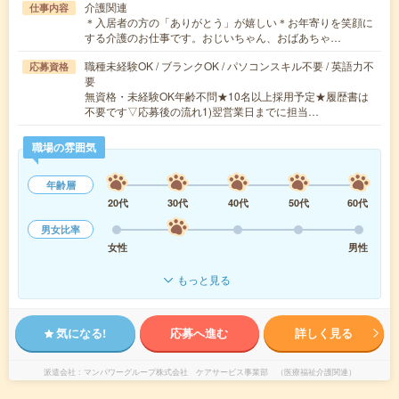
介護関連
仕事内容
＊入居者の方の「ありがとう」が嬉しい＊お年寄りを笑顔に
する介護のお仕事です。おじいちゃん、おばあちゃ…
職種未経験OK / ブランクOK / パソコンスキル不要 / 英語力不
応募資格
要
無資格・未経験OK年齢不問★10名以上採用予定★履歴書は
不要です▽応募後の流れ1)翌営業日までに担当…
職場の雰囲気
年齢層
20代
30代
40代
50代
60代
男女比率
女性
男性
もっと見る
気になる!
応募へ進む
詳しく見る
派遣会社
マンパワーグループ株式会社 ケアサービス事業部 （医療福祉介護関連）