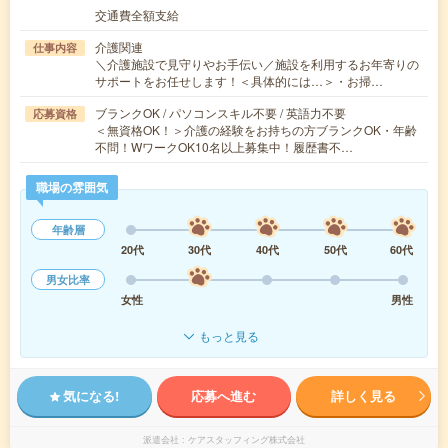
交通費全額支給
介護関連
仕事内容
＼介護施設で見守りやお手伝い／施設を利用するお年寄りの
サポートをお任せします！＜具体的には…＞・お掃…
ブランクOK / パソコンスキル不要 / 英語力不要
応募資格
＜無資格OK！＞介護の経験をお持ちの方ブランクOK・年齢
不問！WワークOK10名以上募集中！履歴書不…
職場の雰囲気
年齢層
20代
30代
40代
50代
60代
男女比率
女性
男性
もっと見る
気になる!
応募へ進む
詳しく見る
派遣会社
ケアスタッフィング株式会社