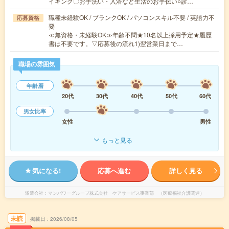
イキング〇お手洗い・入浴など生活のお手伝い○診…
職種未経験OK / ブランクOK / パソコンスキル不要 / 英語力不
応募資格
要
≪無資格・未経験OK≫年齢不問★10名以上採用予定★履歴
書は不要です。▽応募後の流れ1)翌営業日まで…
職場の雰囲気
年齢層
20代
30代
40代
50代
60代
男女比率
女性
男性
もっと見る
気になる!
応募へ進む
詳しく見る
派遣会社
マンパワーグループ株式会社 ケアサービス事業部 （医療福祉介護関連）
未読
掲載日
2026/08/05