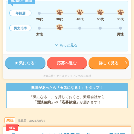
職場の雰囲気
年齢層
20代
30代
40代
50代
60代
男女比率
女性
男性
もっと見る
気になる!
応募へ進む
詳しく見る
派遣会社
ケアスタッフィング株式会社
興味があったら「★気になる！」をタップ！
「気になる！」を押しておくと、派遣会社から
「面談確約」
や
「応募歓迎」
が届きます！
未読
掲載日
2026/08/07
NEW