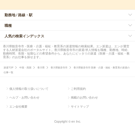
勤務地 / 路線・駅
職種
人気の検索インデックス
香川県観音寺市 - 医療・介護・福祉・教育系の派遣情報の検索結果。エン派遣は、エンが運営
する人材派遣会社のポータルサイト。香川県観音寺市の派遣/求人情報を職種、勤務地、時給、
勤務時間、長期・短期などの希望条件から、あなたにピッタリの派遣（医療・介護・福祉・教
育系）のお仕事を探せます。
派遣TOP
中国・四国
香川県
香川県観音寺市
香川県観音寺市 医療・介護・福祉・教育系の派遣の
仕事一覧
個人情報の取り扱いについて
ご利用規約
ヘルプ・お問い合わせ
掲載のお問い合わせ
エン会社概要
サイトマップ
Copyright © en Inc.