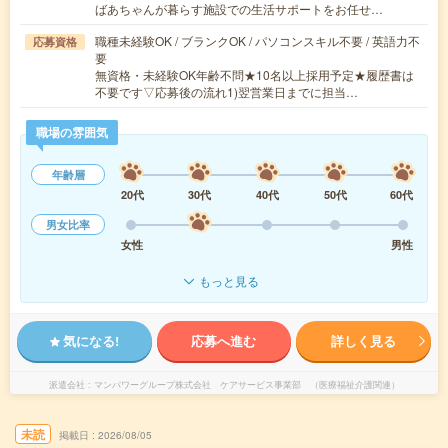
ばあちゃんが暮らす施設での生活サポートをお任せ…
職種未経験OK / ブランクOK / パソコンスキル不要 / 英語力不
応募資格
要
無資格・未経験OK年齢不問★10名以上採用予定★履歴書は
不要です▽応募後の流れ1)翌営業日までに担当…
職場の雰囲気
年齢層
20代
30代
40代
50代
60代
男女比率
女性
男性
もっと見る
気になる!
応募へ進む
詳しく見る
派遣会社
マンパワーグループ株式会社 ケアサービス事業部 （医療福祉介護関連）
未読
掲載日
2026/08/05