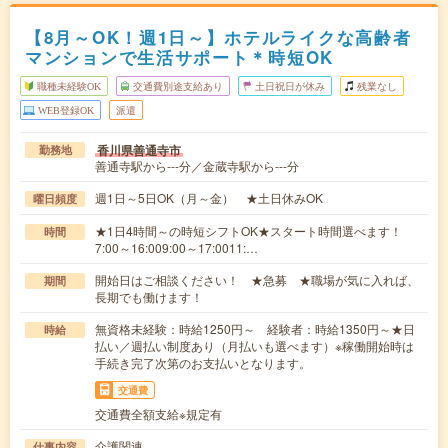
【8月～OK！週1日～】ホテルライクな高齢者
マンションで生活サポート＊時短OK
職種未経験OK
交通費別途支給あり
土日祝日が休み
残業なし
WEB登録OK
派遣
香川県善通寺市
勤務地
善通寺駅から---分／金蔵寺駅から---分
週1日～5日OK（月～金） ★土日休みOK
曜日頻度
★1日4時間～の時短シフトOK★スタート時間選べます！
時間
7:00～16:009:00～17:0011:…
開始日はご相談ください！ ★急募 ★職場が気に入れば、
期間
長期でも働けます！
無資格未経験：時給1250円～ 経験者：時給1350円～★日
時給
払い／週払い制度あり（月払いも選べます）※稼働開始時は
手続き完了次第のお支払いとなります。
交通費
交通費全額支給※規定有
介護関連
仕事内容