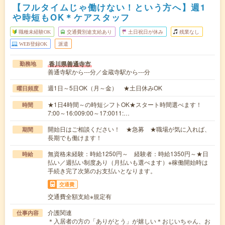
【フルタイムじゃ働けない！という方へ】週1
や時短もOK＊ケアスタッフ
職種未経験OK
交通費別途支給あり
土日祝日が休み
残業なし
WEB登録OK
派遣
香川県善通寺市
勤務地
善通寺駅から---分／金蔵寺駅から---分
週1日～5日OK（月～金） ★土日休みOK
曜日頻度
★1日4時間～の時短シフトOK★スタート時間選べます！
時間
7:00～16:009:00～17:0011:…
開始日はご相談ください！ ★急募 ★職場が気に入れば、
期間
長期でも働けます！
無資格未経験：時給1250円～ 経験者：時給1350円～★日
時給
払い／週払い制度あり（月払いも選べます）※稼働開始時は
手続き完了次第のお支払いとなります。
交通費
交通費全額支給※規定有
介護関連
仕事内容
＊入居者の方の「ありがとう」が嬉しい＊おじいちゃん、お