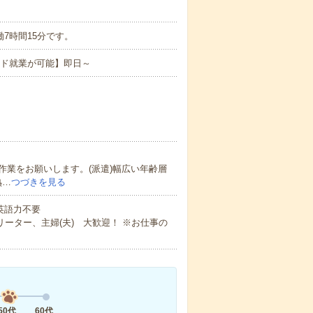
ち実働7時間15分です。
ード就業が可能】即日～
業をお願いします。(派遣)幅広い年齢層
熟…
つづきを見る
 英語力不要
ーター、主婦(夫) 大歓迎！ ※お仕事の
50代
60代