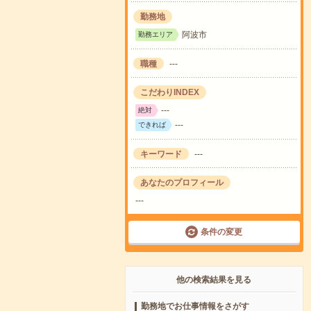
勤務地
阿波市
勤務エリア
職種
---
こだわりINDEX
---
絶対
---
できれば
キーワード
---
あなたのプロフィール
---
条件の変更
他の検索結果を見る
勤務地でお仕事情報をさがす