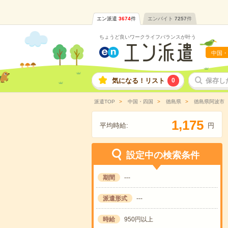
エン派遣
3674
件
エンバイト
7257
件
ちょうど良いワークライフバランスが叶う
中国・
気になる！リスト
0
保存し
派遣TOP
中国・四国
徳島県
徳島県阿波市
,
1
1
7
5
平均時給:
円
設定中の検索条件
期間
---
派遣形式
---
時給
950円以上