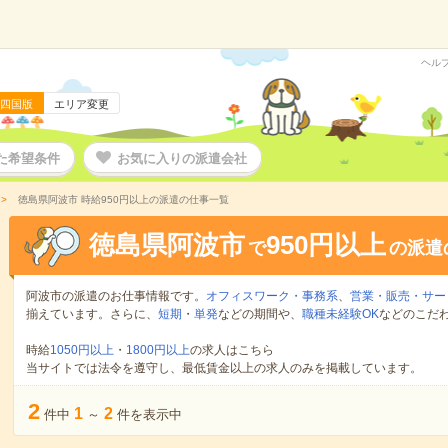
ヘル
四国版
エリア変更
た希望条件
お気に入りの派遣会社
徳島県阿波市 時給950円以上の派遣の仕事一覧
徳島県阿波市
950円以上
で
の派遣
阿波市の派遣のお仕事情報です。
オフィスワーク・事務系
、
営業・販売・サー
揃えています。さらに、
短期
・
単発
などの期間や、
職種未経験OK
などのこだ
時給
1050円以上
・
1800円以上
の求人はこちら
当サイトでは法令を遵守し、最低賃金以上の求人のみを掲載しています。
2
1
2
件中
～
件を表示中