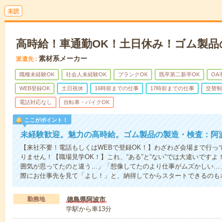
未読
高時給！車通勤OK！土日休み！ゴム製品
素材系メーカー
派遣先
職種未経験OK
社会人未経験OK
ブランクOK
既卒第二新卒OK
OA
WEB登録OK
土日祝休
16時前までの仕事
17時前までの仕事
交替制
電話対応なし
自転車・バイクOK
ここがポイント！
未経験歓迎。魅力の高時給。ゴム製品の製造・検査：阿
【来社不要！電話もしくはWEBで登録OK！】わざわざ会場まで行っ
りません！【職場見学OK！】これ、“ある”と“ない”では大違いです
囲気が思ってたのと違う…」「想像してたのより仕事がムズかしい…
際にお仕事先を見て「よし！」と、納得してからスタートできるのも
勤務地
徳島県阿波市
学駅から車13分