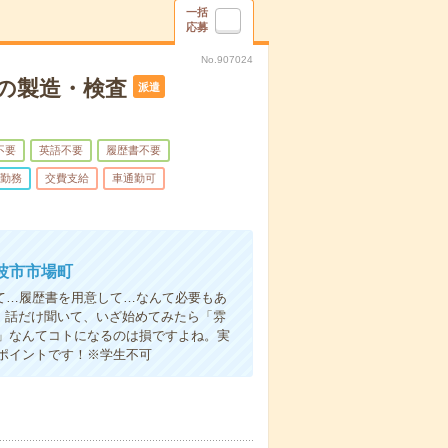
一括
応募
No.907024
の製造・検査
派遣
不要
英語不要
履歴書不要
勤務
交費支給
車通勤可
波市市場町
て…履歴書を用意して…なんて必要もあ
よ！話だけ聞いて、いざ始めてみたら「雰
」なんてコトになるのは損ですよね。実
ポイントです！※学生不可