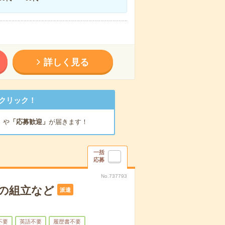
詳しく見る
クリック！
」
や
「応募歓迎」
が届きます！
一括
応募
No.737793
の組立など
派遣
不要
英語不要
履歴書不要