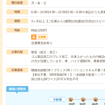
曜日頻度
月～金・土
時間
6:00～14:0014:00～22:0022:00～6:00※表記のう
期間
3ヶ月以上【ご応募から1週間以内(最短2日目)のスピ
時給
時給1250円
交通費
交通費支給有り
仕事内容
製造（組立・加工）
ゴム製品加工のプレス加工、出来上がったものの検品作
の方が活躍しています。車、バイク通勤OK。業務習
応募資格
職種未経験OK / ブランクOK / パソコンスキル不要 /
【来社不要、WEB登録OK！】〇未経験大歓迎！〇フリ
掛け持ち(Wワーク)不可※学生不可
職場の雰囲気
年齢層
20代
30代
40代