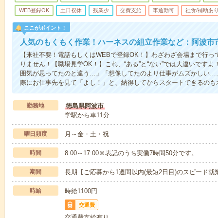
WEB登録OK
土日祝休
残業少
交費支給
車通勤可
社食/補助あ
ここがポイント！
人気のもくもく作業！ハーネスの組立作業など：阿波市
【来社不要！電話もしくはWEBで登録OK！】わざわざ会場まで行っ
りません！【職場見学OK！】これ、“ある”と“ない”では大違いです
囲気が思ってたのと違う…」「想像してたのより仕事がムズかしい…
際にお仕事先を見て「よし！」と、納得してからスタートできるのも
勤務地
徳島県阿波市
学駅から車11分
曜日頻度
月～金・土・祝
時間
8:00～17:00※表記のうち実働7時間50分です。
期間
長期【ご応募から1週間以内(最短2日目)のスピード就
時給
時給1100円
交通費
交通費支給有り