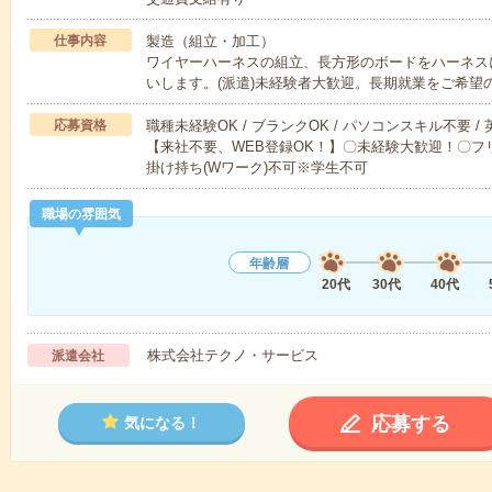
仕事内容
製造（組立・加工）
ワイヤーハーネスの組立、長方形のボードをハーネス
いします。(派遣)未経験者大歓迎。長期就業をご希望
応募資格
職種未経験OK / ブランクOK / パソコンスキル不要 /
【来社不要、WEB登録OK！】〇未経験大歓迎！〇フリ
掛け持ち(Wワーク)不可※学生不可
職場の雰囲気
年齢層
20代
30代
40代
株式会社テクノ・サービス
派遣会社
応募する
気になる！