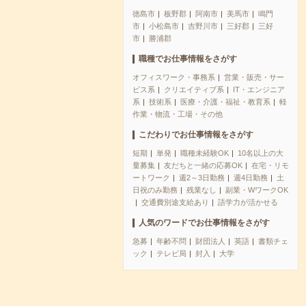
徳島市
板野郡
阿南市
美馬市
鳴門
市
小松島市
吉野川市
三好郡
三好
市
勝浦郡
職種でお仕事情報をさがす
オフィスワーク・事務系
営業・販売・サー
ビス系
クリエイティブ系
IT・エンジニア
系
技術系
医療・介護・福祉・教育系
軽
作業・物流・工場・その他
こだわりでお仕事情報をさがす
短期
単発
職種未経験OK
10名以上の大
量募集
友だちと一緒の応募OK
在宅・リモ
ートワーク
週2～3日勤務
週4日勤務
土
日祝のみ勤務
残業なし
副業・WワークOK
交通費別途支給あり
語学力が活かせる
人気のワードでお仕事情報をさがす
急募
年齢不問
財団法人
英語
書類チェ
ック
テレビ局
封入
大学