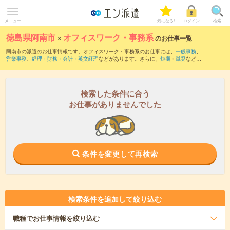
メニュー
気になる!
ログイン
検索
徳島県阿南市
×
オフィスワーク・事務系
のお仕事一覧
阿南市の派遣のお仕事情報です。オフィスワーク・事務系のお仕事には、
一般事務
、
営業事務
、
経理・財務・会計・英文経理
などがあります。さらに、
短期
・
単発
などの
期間や、
職種未経験OK
などのこだわり条件で絞り込んでいただけます。
検索した条件に合う
お仕事がありませんでした
条件を変更して再検索
検索条件を追加して絞り込む
職種
でお仕事情報を絞り込む