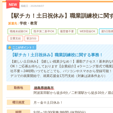
NEW
掲載日
2026/08/07
【駅チカ！土日祝休み】職業訓練校に関
学校・教育
派遣先
職種未経験OK
既卒第二新卒OK
履歴書不要
WEB登録OK
週5日勤
交費支給
駅歩5分
ここがポイント！
【駅チカ！土日祝休み】職業訓練校に関する事務！
【嬉しい土日休み】【嬉しい残業少なめ！】通勤アクセス！基本的な
OK！ご応募お待ちしております【企業紹介】eラーニング形式で職
社不要＞24時間いつでもどこでも、パソコンやスマホから登録可能
デコでの就業開始で、就業応援金1万円支給（対象は諸条件あり）
勤務地
徳島県徳島市
阿波富田駅から徒歩4分／二軒屋駅から徒歩16分／眉
曜日頻度
月～金※土日休み！
時間
9:00～18:00(実働:8時間) (休憩60分)