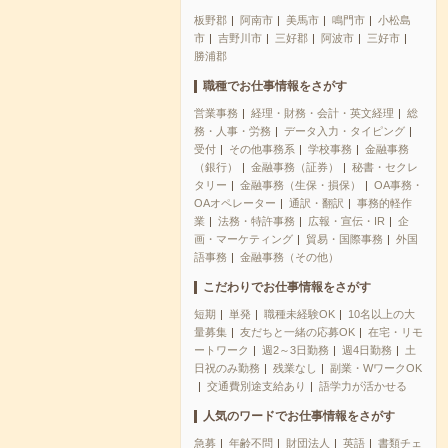
板野郡
阿南市
美馬市
鳴門市
小松島
市
吉野川市
三好郡
阿波市
三好市
勝浦郡
職種でお仕事情報をさがす
営業事務
経理・財務・会計・英文経理
総
務・人事・労務
データ入力・タイピング
受付
その他事務系
学校事務
金融事務
（銀行）
金融事務（証券）
秘書・セクレ
タリー
金融事務（生保・損保）
OA事務・
OAオペレーター
通訳・翻訳
事務的軽作
業
法務・特許事務
広報・宣伝・IR
企
画・マーケティング
貿易・国際事務
外国
語事務
金融事務（その他）
こだわりでお仕事情報をさがす
短期
単発
職種未経験OK
10名以上の大
量募集
友だちと一緒の応募OK
在宅・リモ
ートワーク
週2～3日勤務
週4日勤務
土
日祝のみ勤務
残業なし
副業・WワークOK
交通費別途支給あり
語学力が活かせる
人気のワードでお仕事情報をさがす
急募
年齢不問
財団法人
英語
書類チェ