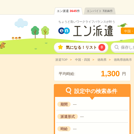
エン派遣
3645
件
エンバイト
7216
件
ちょうど良いワークライフバランスが叶う
中国・
気になる！リスト
0
保存し
派遣TOP
中国・四国
徳島県
徳島県徳島市
,
1
3
0
0
平均時給:
円
設定中の検索条件
期間
---
派遣形式
---
時給
---