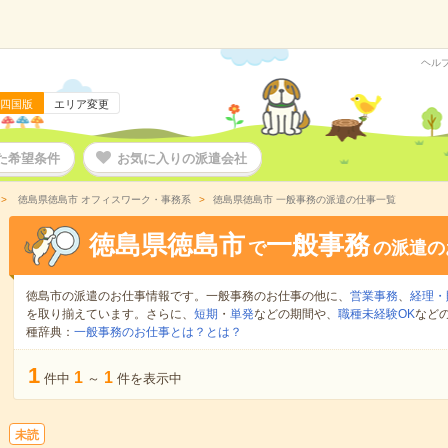
ヘル
四国版
エリア変更
た希望条件
お気に入りの派遣会社
徳島県徳島市 オフィスワーク・事務系
徳島県徳島市 一般事務の派遣の仕事一覧
徳島県徳島市
一般事務
で
の派遣の
徳島市の派遣のお仕事情報です。一般事務のお仕事の他に、
営業事務
、
経理・
を取り揃えています。さらに、
短期
・
単発
などの期間や、
職種未経験OK
など
種辞典：
一般事務のお仕事とは？とは？
1
1
1
件中
～
件を表示中
未読