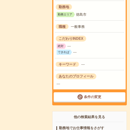
勤務地
徳島市
勤務エリア
職種
一般事務
こだわりINDEX
---
絶対
---
できれば
キーワード
---
あなたのプロフィール
---
条件の変更
他の検索結果を見る
勤務地でお仕事情報をさがす