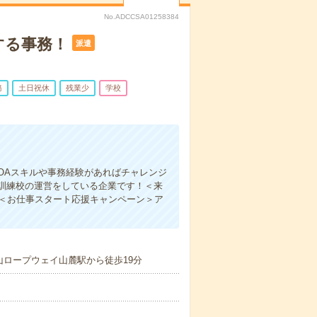
No.ADCCSA01258384
する事務！
派遣
務
土日祝休
残業少
学校
OAスキルや事務経験があればチャレンジ
業訓練校の運営をしている企業です！＜来
！＜お仕事スタート応援キャンペーン＞ア
山ロープウェイ山麓駅から徒歩19分