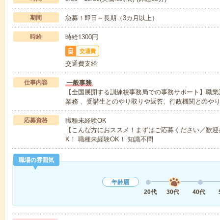
期間
急募！即日～長期（3カ月以上）
時給
時給1300円
交通費
交通費支給
仕事内容
一般事務
【全国展開する訓練校事務局での事務サポート】職業
業務 、受講生とのやり取りや返答、行政機関とのや
応募資格
職種未経験OK
【こんな方におススメ！まずはご応募ください／歓迎
K！ 職種未経験OK！ 知識不問
職場の雰囲気
年齢層
20代
30代
40代