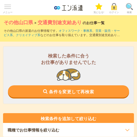
メニュー
気になる!
ログイン
検索
その他山口県
×
交通費別途支給あり
のお仕事一覧
その他山口県の派遣のお仕事情報です。
オフィスワーク・事務系
、
営業・販売・サー
ビス系
、
クリエイティブ系
などのお仕事を取り揃えています。交通費別途支給ありの
条件の他に、
職種未経験OK
、
友だちと一緒の応募OK
、
週4日勤務
などのこだわり条件
も取り揃えています。
検索した条件に合う
お仕事がありませんでした
条件を変更して再検索
検索条件を追加して絞り込む
職種
でお仕事情報を絞り込む