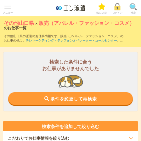
メニュー
気になる!
ログイン
検索
その他山口県
×
販売（アパレル・ファッション・コスメ）
のお仕事一覧
その他山口県の派遣のお仕事情報です。販売（アパレル・ファッション・コスメ）の
お仕事の他に、
テレマーケティング・テレフォンオペレーター・コールセンター
、
レ
ジスタッフ・販売（その他）
、
営業・企画営業・ラウンダー
などを取り揃えていま
す。さらに、
短期
・
単発
などの期間や、
職種未経験OK
などのこだわり条件で絞り込ん
でいただけます。職種辞典：
販売（アパレル・ファッション・コスメ）のお仕事と
は？とは？
検索した条件に合う
お仕事がありませんでした
条件を変更して再検索
検索条件を追加して絞り込む
こだわり
でお仕事情報を絞り込む