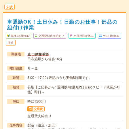
未読
車通勤OK！土日休み！日勤のお仕事！部品の
組付け作業
職種未経験OK
交通費別途支給あり
土日祝日が休み
WEB登録OK
派遣
山口県熊毛郡
勤務地
田布施駅から徒歩16分
月～金
曜日頻度
8:00～17:00※表記のうち実働8時間です。
時間
長期【ご応募から1週間以内(最短2日目)のスピード就業が可
期間
能】即日～
時給1200円
時給
交通費
交通費支給有り
製造（組立・加工）
仕事内容