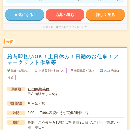
気になる!
応募へ進む
詳しく見る
派遣会社
株式会社テクノ・サービス
未読
給与即払いOK！土日休み！日勤のお仕事！フ
ォークリフト作業等
職種未経験OK
交通費別途支給あり
土日祝日が休み
WEB登録OK
派遣
山口県熊毛郡
勤務地
田布施駅から車5分
月～金・祝
曜日頻度
8:00～17:00※表記のうち実働8時間です。
時間
長期【ご応募から1週間以内(最短2日目)のスピード就業が可
期間
能】即日～