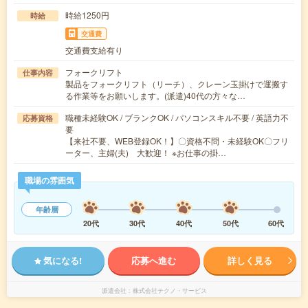
時給1250円
時給
交通費
交通費支給有り
フォークリフト
仕事内容
製品をフォークリフト（リーチ）、クレーン玉掛けで運搬す
る作業等をお願いします。(派遣)40代の方々な…
職種未経験OK / ブランクOK / パソコンスキル不要 / 英語力不
応募資格
要
【来社不要、WEB登録OK！】〇資格不問・未経験OK〇フリ
ーター、主婦(夫) 大歓迎！ ※お仕事の掛…
職場の雰囲気
年齢層
20代
30代
40代
50代
60代
気になる!
応募へ進む
詳しく見る
派遣会社
株式会社テクノ・サービス