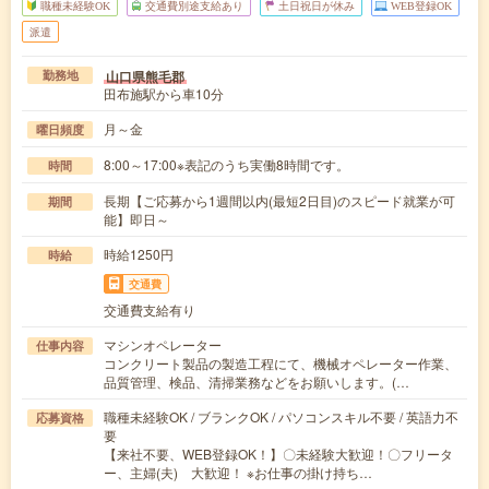
職種未経験OK
交通費別途支給あり
土日祝日が休み
WEB登録OK
派遣
山口県熊毛郡
勤務地
田布施駅から車10分
月～金
曜日頻度
8:00～17:00※表記のうち実働8時間です。
時間
長期【ご応募から1週間以内(最短2日目)のスピード就業が可
期間
能】即日～
時給1250円
時給
交通費
交通費支給有り
マシンオペレーター
仕事内容
コンクリート製品の製造工程にて、機械オペレーター作業、
品質管理、検品、清掃業務などをお願いします。(…
職種未経験OK / ブランクOK / パソコンスキル不要 / 英語力不
応募資格
要
【来社不要、WEB登録OK！】〇未経験大歓迎！〇フリータ
ー、主婦(夫) 大歓迎！ ※お仕事の掛け持ち…