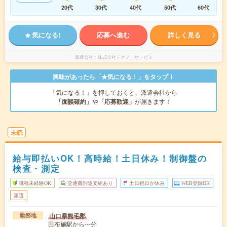
20代
30代
40代
50代
60代
気になる!
応募へ進む
詳しく見る
派遣会社
株式会社テクノ・サービス
興味があったら「★気になる！」をタップ！
「気になる！」を押しておくと、派遣会社から
「面談確約」
や
「応募歓迎」
が届きます！
未読
給与即払いOK！高時給！土日休み！制御盤の
検査・測定
職種未経験OK
交通費別途支給あり
土日祝日が休み
WEB登録OK
派遣
山口県熊毛郡
勤務地
田布施駅から---分