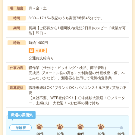
月～金・土
曜日頻度
8:30～17:15※表記のうち実働7時間45分です。
時間
長期【ご応募から1週間以内(最短2日目)のスピード就業が可
期間
能】即日～
時給1400円
時給
交通費
交通費支給有り
軽作業（仕分け・ピッキング・検品、商品管理）
仕事内容
完成品（2メートル位の高さ）の制御盤の外観検査（傷、へ
こみないかなど）、測定器を使用して電気検査作業…
職種未経験OK / ブランクOK / パソコンスキル不要 / 英語力不
応募資格
要
【来社不要、WEB登録OK！】〇未経験大歓迎！〇フリータ
ー、主婦(夫) 大歓迎！ ※お仕事の掛け持ち…
職場の雰囲気
年齢層
20代
30代
40代
50代
60代