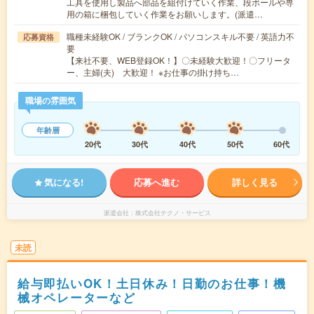
工具を使用し製品へ部品を組付けていく作業、段ボールや専
用の箱に梱包していく作業をお願いします。(派遣…
職種未経験OK / ブランクOK / パソコンスキル不要 / 英語力不
応募資格
要
【来社不要、WEB登録OK！】〇未経験大歓迎！〇フリータ
ー、主婦(夫) 大歓迎！ ※お仕事の掛け持ち…
職場の雰囲気
年齢層
20代
30代
40代
50代
60代
気になる!
応募へ進む
詳しく見る
派遣会社
株式会社テクノ・サービス
未読
給与即払いOK！土日休み！日勤のお仕事！機
械オペレーターなど