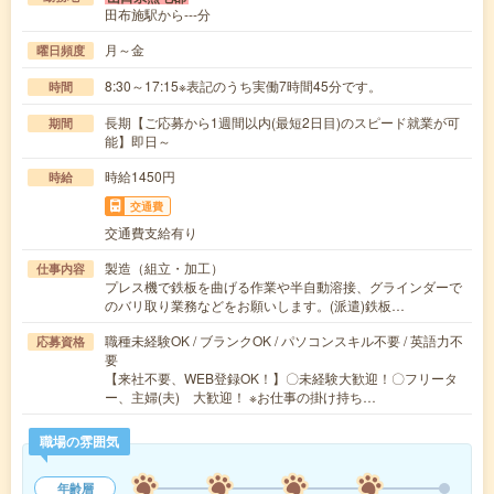
田布施駅から---分
月～金
曜日頻度
8:30～17:15※表記のうち実働7時間45分です。
時間
長期【ご応募から1週間以内(最短2日目)のスピード就業が可
期間
能】即日～
時給1450円
時給
交通費
交通費支給有り
製造（組立・加工）
仕事内容
プレス機で鉄板を曲げる作業や半自動溶接、グラインダーで
のバリ取り業務などをお願いします。(派遣)鉄板…
職種未経験OK / ブランクOK / パソコンスキル不要 / 英語力不
応募資格
要
【来社不要、WEB登録OK！】〇未経験大歓迎！〇フリータ
ー、主婦(夫) 大歓迎！ ※お仕事の掛け持ち…
職場の雰囲気
年齢層