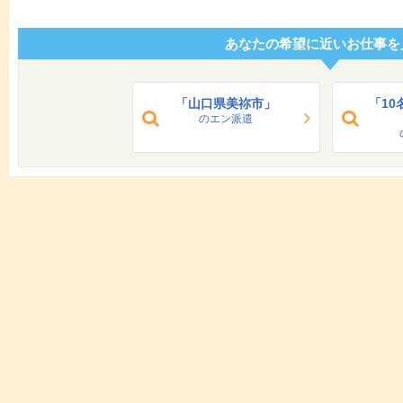
あなたの希望に近いお仕事を
「山口県美祢市」
「1
のエン派遣