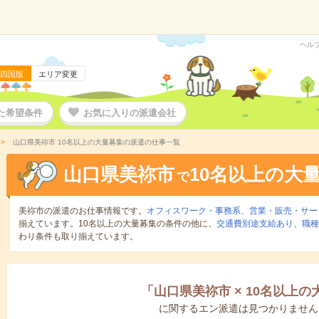
ヘル
四国版
エリア変更
た希望条件
お気に入りの派遣会社
山口県美祢市 10名以上の大量募集の派遣の仕事一覧
山口県美祢市
10名以上の大
で
美祢市の派遣のお仕事情報です。
オフィスワーク・事務系
、
営業・販売・サー
揃えています。10名以上の大量募集の条件の他に、
交通費別途支給あり
、
職種
わり条件も取り揃えています。
「
山口県美祢市
×
10名以上の
に関するエン派遣は見つかりません