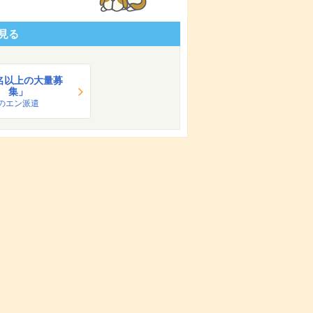
見る
0名以上の大量募
集」
のエン派遣