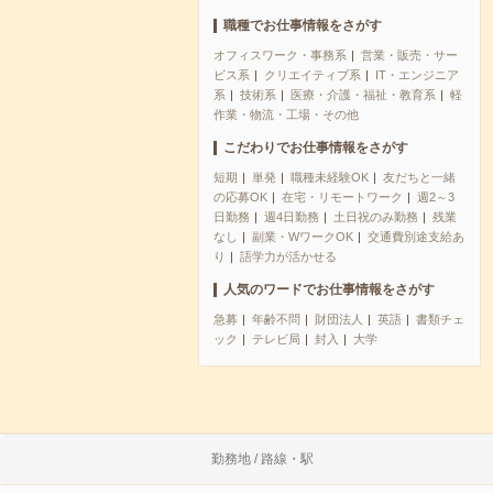
職種でお仕事情報をさがす
オフィスワーク・事務系
営業・販売・サー
ビス系
クリエイティブ系
IT・エンジニア
系
技術系
医療・介護・福祉・教育系
軽
作業・物流・工場・その他
こだわりでお仕事情報をさがす
短期
単発
職種未経験OK
友だちと一緒
の応募OK
在宅・リモートワーク
週2～3
日勤務
週4日勤務
土日祝のみ勤務
残業
なし
副業・WワークOK
交通費別途支給あ
り
語学力が活かせる
人気のワードでお仕事情報をさがす
急募
年齢不問
財団法人
英語
書類チェ
ック
テレビ局
封入
大学
勤務地 / 路線・駅