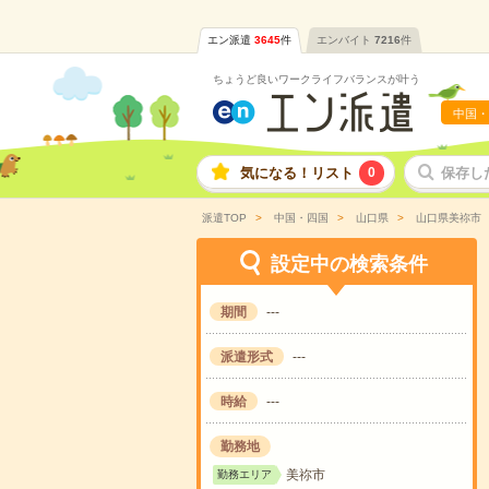
エン派遣
3645
件
エンバイト
7216
件
ちょうど良いワークライフバランスが叶う
中国・
気になる！リスト
0
保存し
派遣TOP
中国・四国
山口県
山口県美祢市
設定中の検索条件
期間
---
派遣形式
---
時給
---
勤務地
美祢市
勤務エリア