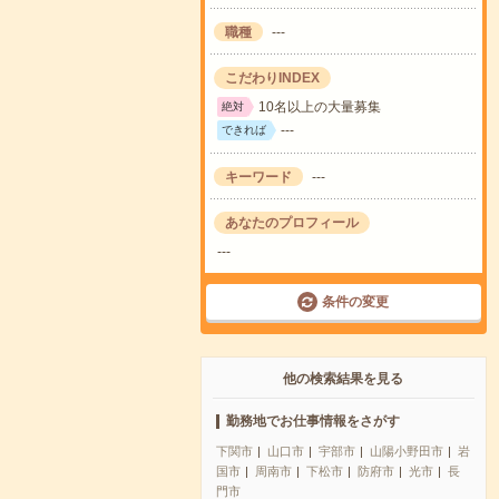
職種
---
こだわりINDEX
10名以上の大量募集
絶対
---
できれば
キーワード
---
あなたのプロフィール
---
条件の変更
他の検索結果を見る
勤務地でお仕事情報をさがす
下関市
山口市
宇部市
山陽小野田市
岩
国市
周南市
下松市
防府市
光市
長
門市