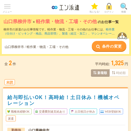
メニュー
気になる!
ログイン
検索
山口県柳井市
×
軽作業・物流・工場・その他
のお仕事一覧
柳井市の派遣のお仕事情報です。軽作業・物流・工場・その他のお仕事には、
軽作業
（仕分け・ピッキング・検品、商品管理）
、
製造（組立・加工）
、
マシンオペレータ
ー
などがあります。さらに、
短期
・
単発
などの期間や、
職種未経験OK
などのこだわり
条件で絞り込んでいただけます。
条件の変更
山口県柳井市 / 軽作業・物流・工場・その他
2
1,325
全
件
平均時給:
円
時給順
新着順
未読
給与即払いOK！高時給！土日休み！機械オペ
レーション
職種未経験OK
交通費別途支給あり
土日祝日が休み
WEB登録OK
派遣
山口県柳井市
勤務地