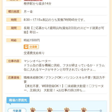
柳井駅から徒歩14分
月～金
曜日頻度
8:30～17:15※表記のうち実働7時間45分です。
時間
長期【ご応募から1週間以内(最短2日目)のスピード就業が可
期間
能】即日～
時給1500円
時給
交通費
交通費支給有り
マシンオペレーター
仕事内容
ドラム缶の蓋を機械に供給、フタが締まっているか・ドラム
缶に入れるマークがキチンと印字されているかチェ…
職種未経験OK / ブランクOK / パソコンスキル不要 / 英語力不
応募資格
要
【来社不要、WEB登録OK！】〇未経験大歓迎！〇フリータ
ー、主婦(夫) 大歓迎！ ※お仕事の掛け持ち…
職場の雰囲気
年齢層