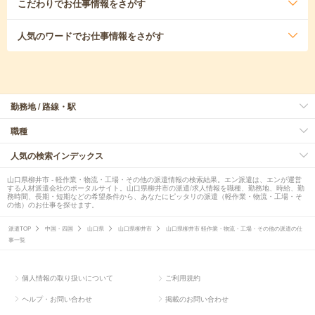
こだわり
でお仕事情報をさがす
人気のワード
でお仕事情報をさがす
勤務地 / 路線・駅
職種
人気の検索インデックス
山口県柳井市 - 軽作業・物流・工場・その他の派遣情報の検索結果。エン派遣は、エンが運営
する人材派遣会社のポータルサイト。山口県柳井市の派遣/求人情報を職種、勤務地、時給、勤
務時間、長期・短期などの希望条件から、あなたにピッタリの派遣（軽作業・物流・工場・そ
の他）のお仕事を探せます。
派遣TOP
中国・四国
山口県
山口県柳井市
山口県柳井市 軽作業・物流・工場・その他の派遣の仕
事一覧
個人情報の取り扱いについて
ご利用規約
ヘルプ・お問い合わせ
掲載のお問い合わせ