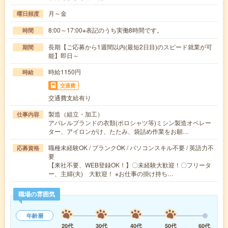
月～金
曜日頻度
8:00～17:00※表記のうち実働8時間です。
時間
長期【ご応募から1週間以内(最短2日目)のスピード就業が可
期間
能】即日～
時給1150円
時給
交通費
交通費支給有り
製造（組立・加工）
仕事内容
アパレルブランドの衣類(ポロシャツ等)ミシン製造オペレー
ター、アイロンがけ、たたみ、袋詰め作業をお願…
職種未経験OK / ブランクOK / パソコンスキル不要 / 英語力不
応募資格
要
【来社不要、WEB登録OK！】〇未経験大歓迎！〇フリータ
ー、主婦(夫) 大歓迎！ ※お仕事の掛け持ち…
職場の雰囲気
年齢層
20代
30代
40代
50代
60代