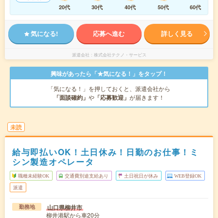
20代
30代
40代
50代
60代
気になる!
応募へ進む
詳しく見る
派遣会社
株式会社テクノ・サービス
興味があったら「★気になる！」をタップ！
「気になる！」を押しておくと、派遣会社から
「面談確約」
や
「応募歓迎」
が届きます！
未読
給与即払いOK！土日休み！日勤のお仕事！ミ
シン製造オペレータ
職種未経験OK
交通費別途支給あり
土日祝日が休み
WEB登録OK
派遣
山口県柳井市
勤務地
柳井港駅から車20分