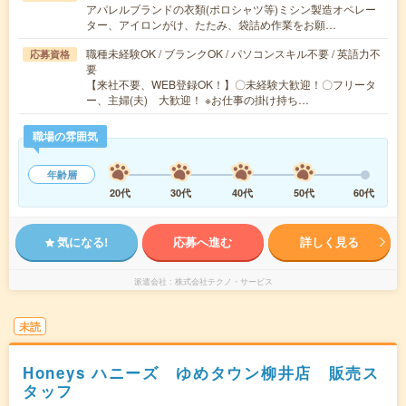
アパレルブランドの衣類(ポロシャツ等)ミシン製造オペレー
ター、アイロンがけ、たたみ、袋詰め作業をお願…
職種未経験OK / ブランクOK / パソコンスキル不要 / 英語力不
応募資格
要
【来社不要、WEB登録OK！】〇未経験大歓迎！〇フリータ
ー、主婦(夫) 大歓迎！ ※お仕事の掛け持ち…
職場の雰囲気
年齢層
20代
30代
40代
50代
60代
気になる!
応募へ進む
詳しく見る
派遣会社
株式会社テクノ・サービス
未読
Honeys ハニーズ ゆめタウン柳井店 販売ス
タッフ