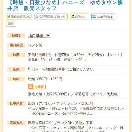
【時短・日数少なめ】ハニーズ ゆめタウン柳
井店 販売スタッフ
職種未経験OK
交通費別途支給あり
残業なし
WEB登録OK
派遣
山口県柳井市
勤務地
シフト制
曜日頻度
実働時間8時間・休憩75分（昼50分＋夕方25分）【シフト】
時間
早番9：30～18：45、遅番11：00…
即日～ ※勤務開始時期はご相談ください
期間
時給1250円～1250円
時給
交通費
別途支給（上限25,000円）／車通勤可（ガソリン代支給）
販売（アパレル・ファッション・コスメ）
仕事内容
○1日6時間～・週3日～勤務OK ○私服勤務で購入負担なし～
「Honeysハニーズ」ゆめタウン柳井店…
職種未経験OK / ブランクOK / 英語力不要
応募資格
・学生不可・ファッション関連商品（アパレル・バッグ・靴