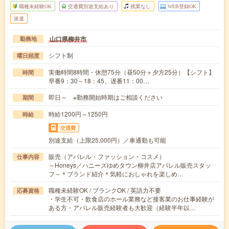
職種未経験OK
交通費別途支給あり
残業なし
WEB登録OK
派遣
山口県柳井市
勤務地
シフト制
曜日頻度
実働時間8時間・休憩75分（昼50分＋夕方25分）【シフト】
時間
早番9：30～18：45、遅番11：00…
即日～ ※勤務開始時期はご相談ください
期間
時給1200円～1250円
時給
交通費
別途支給（上限25,000円）／車通勤も可能
販売（アパレル・ファッション・コスメ）
仕事内容
～Honeys／ハニーズゆめタウン柳井店アパレル販売スタッ
フ～＊ブランド紹介＊気軽におしゃれを楽しめ…
職種未経験OK / ブランクOK / 英語力不要
応募資格
・学生不可・飲食店のホール業務など接客業のお仕事経験が
ある方・アパレル販売経験者も大歓迎（経験半年以…