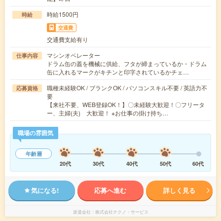
時給1500円
時給
交通費
交通費支給有り
マシンオペレーター
仕事内容
ドラム缶の蓋を機械に供給、フタが締まっているか・ドラム
缶に入れるマークがキチンと印字されているかチェ…
職種未経験OK / ブランクOK / パソコンスキル不要 / 英語力不
応募資格
要
【来社不要、WEB登録OK！】〇未経験大歓迎！〇フリータ
ー、主婦(夫) 大歓迎！ ※お仕事の掛け持ち…
職場の雰囲気
年齢層
20代
30代
40代
50代
60代
気になる!
応募へ進む
詳しく見る
派遣会社
株式会社テクノ・サービス