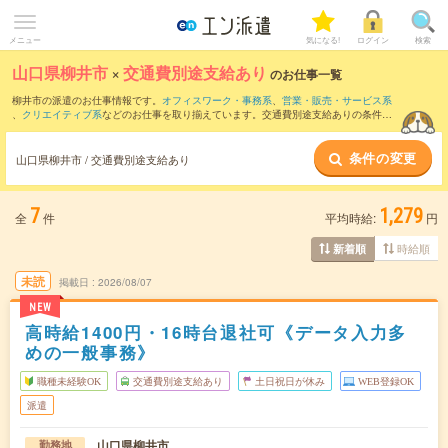
メニュー
気になる!
ログイン
検索
山口県柳井市
×
交通費別途支給あり
のお仕事一覧
柳井市の派遣のお仕事情報です。
オフィスワーク・事務系
、
営業・販売・サービス系
、
クリエイティブ系
などのお仕事を取り揃えています。交通費別途支給ありの条件の
他に、
職種未経験OK
、
友だちと一緒の応募OK
、
週4日勤務
などのこだわり条件も取り
揃えています。
条件の変更
山口県柳井市 / 交通費別途支給あり
7
1,279
全
件
平均時給:
円
時給順
新着順
未読
掲載日
2026/08/07
NEW
高時給1400円・16時台退社可《データ入力多
めの一般事務》
職種未経験OK
交通費別途支給あり
土日祝日が休み
WEB登録OK
派遣
山口県柳井市
勤務地