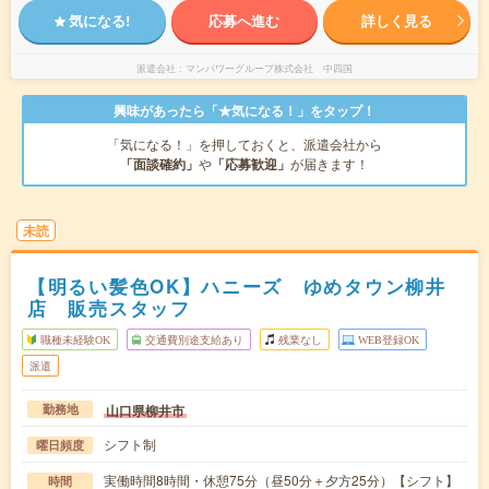
気になる!
応募へ進む
詳しく見る
派遣会社
マンパワーグループ株式会社 中四国
興味があったら「★気になる！」をタップ！
「気になる！」を押しておくと、派遣会社から
「面談確約」
や
「応募歓迎」
が届きます！
未読
【明るい髪色OK】ハニーズ ゆめタウン柳井
店 販売スタッフ
職種未経験OK
交通費別途支給あり
残業なし
WEB登録OK
派遣
山口県柳井市
勤務地
シフト制
曜日頻度
実働時間8時間・休憩75分（昼50分＋夕方25分）【シフト】
時間