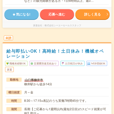
など）の販売経験がある方・1日6時間以上、週3…
気になる!
応募へ進む
詳しく見る
派遣会社
株式会社シーエーセールススタッフ
未読
給与即払いOK！高時給！土日休み！機械オペ
レーション
職種未経験OK
交通費別途支給あり
土日祝日が休み
WEB登録OK
派遣
山口県柳井市
勤務地
柳井駅から徒歩14分
月～金
曜日頻度
8:30～17:15※表記のうち実働7時間45分です。
時間
長期【ご応募から1週間以内(最短2日目)のスピード就業が可
期間
能】即日～