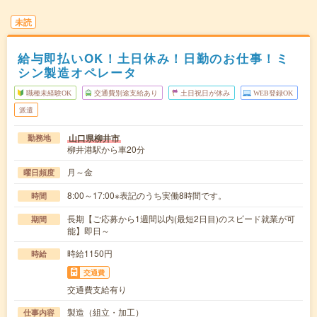
未読
給与即払いOK！土日休み！日勤のお仕事！ミ
シン製造オペレータ
職種未経験OK
交通費別途支給あり
土日祝日が休み
WEB登録OK
派遣
山口県柳井市
勤務地
柳井港駅から車20分
月～金
曜日頻度
8:00～17:00※表記のうち実働8時間です。
時間
長期【ご応募から1週間以内(最短2日目)のスピード就業が可
期間
能】即日～
時給1150円
時給
交通費
交通費支給有り
製造（組立・加工）
仕事内容