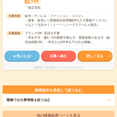
交通費
「規定支給」
販売（アパレル・ファッション・コスメ）
仕事内容
・接客・販売レジ業務商品管理棚卸PC入力業務ディスプレ
イなど＊注目ポイント＊＊ハニーズでアパレル販売…
ブランクOK / 英語力不要
応募資格
・学生不可・週4～5日勤務可能な方・接客経験のある方（販
売未経験OK）・学生さんNG▼以下の方は積極…
気になる!
応募へ進む
詳しく見る
派遣会社
株式会社シーエーセールススタッフ
検索条件を追加して絞り込む
職種
でお仕事情報を絞り込む
他の検索結果ページを見る