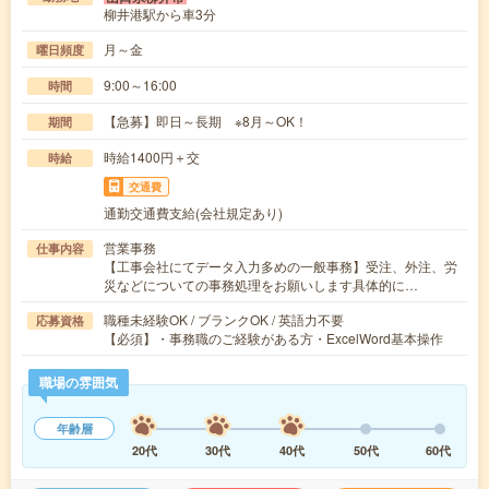
柳井港駅から車3分
月～金
曜日頻度
9:00～16:00
時間
【急募】即日～長期 ※8月～OK！
期間
時給1400円＋交
時給
交通費
通勤交通費支給(会社規定あり)
営業事務
仕事内容
【工事会社にてデータ入力多めの一般事務】受注、外注、労
災などについての事務処理をお願いします具体的に…
職種未経験OK / ブランクOK / 英語力不要
応募資格
【必須】・事務職のご経験がある方・ExcelWord基本操作
職場の雰囲気
年齢層
20代
30代
40代
50代
60代