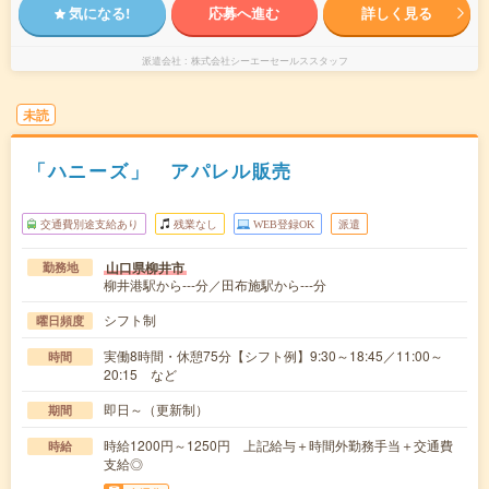
気になる!
応募へ進む
詳しく見る
派遣会社
株式会社シーエーセールススタッフ
未読
「ハニーズ」 アパレル販売
交通費別途支給あり
残業なし
WEB登録OK
派遣
山口県柳井市
勤務地
柳井港駅から---分／田布施駅から---分
シフト制
曜日頻度
実働8時間・休憩75分【シフト例】9:30～18:45／11:00～
時間
20:15 など
即日～（更新制）
期間
時給1200円～1250円 上記給与＋時間外勤務手当＋交通費
時給
支給◎