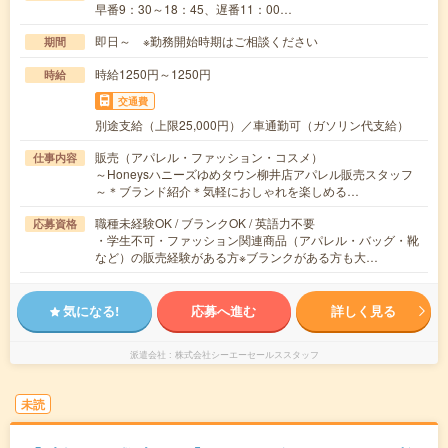
早番9：30～18：45、遅番11：00…
即日～ ※勤務開始時期はご相談ください
期間
時給1250円～1250円
時給
交通費
別途支給（上限25,000円）／車通勤可（ガソリン代支給）
販売（アパレル・ファッション・コスメ）
仕事内容
～Honeysハニーズゆめタウン柳井店アパレル販売スタッフ
～＊ブランド紹介＊気軽におしゃれを楽しめる…
職種未経験OK / ブランクOK / 英語力不要
応募資格
・学生不可・ファッション関連商品（アパレル・バッグ・靴
など）の販売経験がある方※ブランクがある方も大…
気になる!
応募へ進む
詳しく見る
派遣会社
株式会社シーエーセールススタッフ
未読