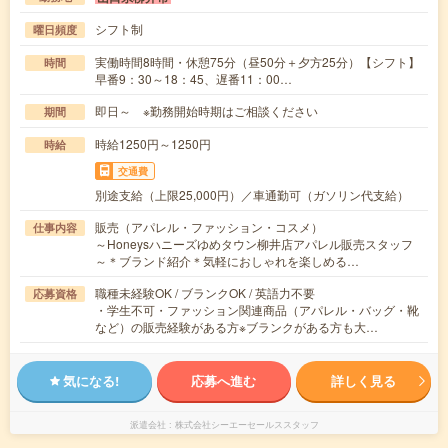
シフト制
曜日頻度
実働時間8時間・休憩75分（昼50分＋夕方25分）【シフト】
時間
早番9：30～18：45、遅番11：00…
即日～ ※勤務開始時期はご相談ください
期間
時給1250円～1250円
時給
交通費
別途支給（上限25,000円）／車通勤可（ガソリン代支給）
販売（アパレル・ファッション・コスメ）
仕事内容
～Honeysハニーズゆめタウン柳井店アパレル販売スタッフ
～＊ブランド紹介＊気軽におしゃれを楽しめる…
職種未経験OK / ブランクOK / 英語力不要
応募資格
・学生不可・ファッション関連商品（アパレル・バッグ・靴
など）の販売経験がある方※ブランクがある方も大…
気になる!
応募へ進む
詳しく見る
派遣会社
株式会社シーエーセールススタッフ