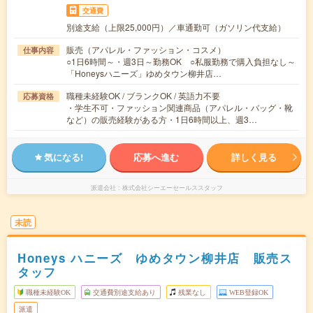
交通費
別途支給（上限25,000円）／車通勤可（ガソリン代支給）
販売（アパレル・ファッション・コスメ）
仕事内容
○1日6時間～・週3日～勤務OK ○私服勤務で購入負担なし～
「Honeysハニーズ」ゆめタウン柳井店…
職種未経験OK / ブランクOK / 英語力不要
応募資格
・学生不可・ファッション関連商品（アパレル・バッグ・靴
など）の販売経験がある方・1日6時間以上、週3…
気になる!
応募へ進む
詳しく見る
派遣会社
株式会社シーエーセールススタッフ
未読
Honeys ハニーズ ゆめタウン柳井店 販売ス
タッフ
職種未経験OK
交通費別途支給あり
残業なし
WEB登録OK
派遣