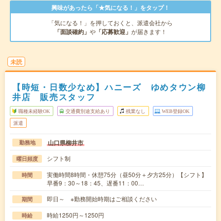
興味があったら「★気になる！」をタップ！
「気になる！」を押しておくと、派遣会社から
「面談確約」
や
「応募歓迎」
が届きます！
未読
【時短・日数少なめ】ハニーズ ゆめタウン柳
井店 販売スタッフ
職種未経験OK
交通費別途支給あり
残業なし
WEB登録OK
派遣
山口県柳井市
勤務地
シフト制
曜日頻度
実働時間8時間・休憩75分（昼50分＋夕方25分）【シフト】
時間
早番9：30～18：45、遅番11：00…
即日～ ※勤務開始時期はご相談ください
期間
時給1250円～1250円
時給