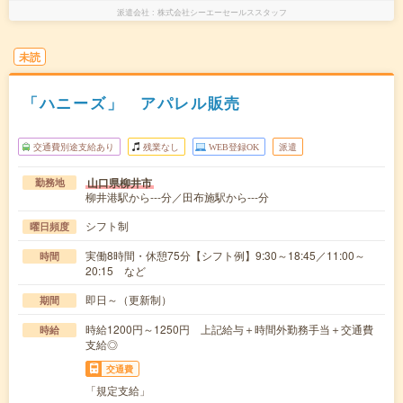
派遣会社
株式会社シーエーセールススタッフ
未読
「ハニーズ」 アパレル販売
交通費別途支給あり
残業なし
WEB登録OK
派遣
山口県柳井市
勤務地
柳井港駅から---分／田布施駅から---分
シフト制
曜日頻度
実働8時間・休憩75分【シフト例】9:30～18:45／11:00～
時間
20:15 など
即日～（更新制）
期間
時給1200円～1250円 上記給与＋時間外勤務手当＋交通費
時給
支給◎
交通費
「規定支給」