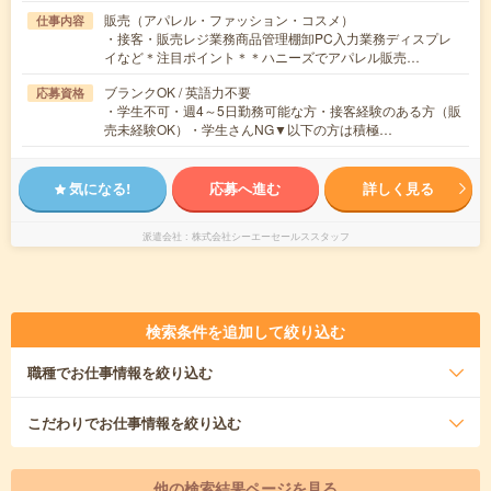
販売（アパレル・ファッション・コスメ）
仕事内容
・接客・販売レジ業務商品管理棚卸PC入力業務ディスプレ
イなど＊注目ポイント＊＊ハニーズでアパレル販売…
ブランクOK / 英語力不要
応募資格
・学生不可・週4～5日勤務可能な方・接客経験のある方（販
売未経験OK）・学生さんNG▼以下の方は積極…
気になる!
応募へ進む
詳しく見る
派遣会社
株式会社シーエーセールススタッフ
検索条件を追加して絞り込む
職種
でお仕事情報を絞り込む
こだわり
でお仕事情報を絞り込む
他の検索結果ページを見る