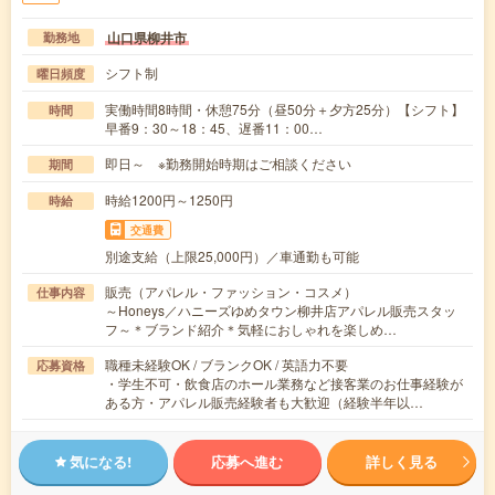
山口県柳井市
勤務地
シフト制
曜日頻度
実働時間8時間・休憩75分（昼50分＋夕方25分）【シフト】
時間
早番9：30～18：45、遅番11：00…
即日～ ※勤務開始時期はご相談ください
期間
時給1200円～1250円
時給
交通費
別途支給（上限25,000円）／車通勤も可能
販売（アパレル・ファッション・コスメ）
仕事内容
～Honeys／ハニーズゆめタウン柳井店アパレル販売スタッ
フ～＊ブランド紹介＊気軽におしゃれを楽しめ…
職種未経験OK / ブランクOK / 英語力不要
応募資格
・学生不可・飲食店のホール業務など接客業のお仕事経験が
ある方・アパレル販売経験者も大歓迎（経験半年以…
気になる!
応募へ進む
詳しく見る