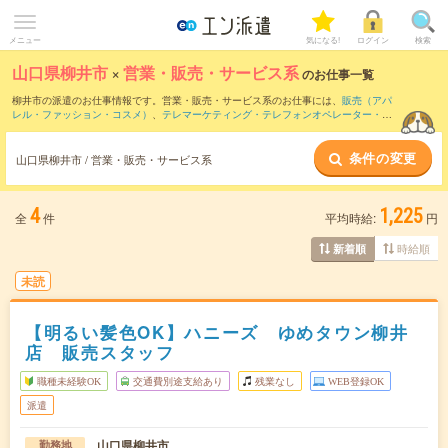
メニュー
気になる!
ログイン
検索
山口県柳井市
×
営業・販売・サービス系
のお仕事一覧
柳井市の派遣のお仕事情報です。営業・販売・サービス系のお仕事には、
販売（アパ
レル・ファッション・コスメ）
、
テレマーケティング・テレフォンオペレーター・コ
ールセンター
、
レジスタッフ・販売（その他）
などがあります。さらに、
短期
・
単発
などの期間や、
職種未経験OK
などのこだわり条件で絞り込んでいただけます。
条件の変更
山口県柳井市 / 営業・販売・サービス系
4
1,225
全
件
平均時給:
円
時給順
新着順
未読
【明るい髪色OK】ハニーズ ゆめタウン柳井
店 販売スタッフ
職種未経験OK
交通費別途支給あり
残業なし
WEB登録OK
派遣
山口県柳井市
勤務地