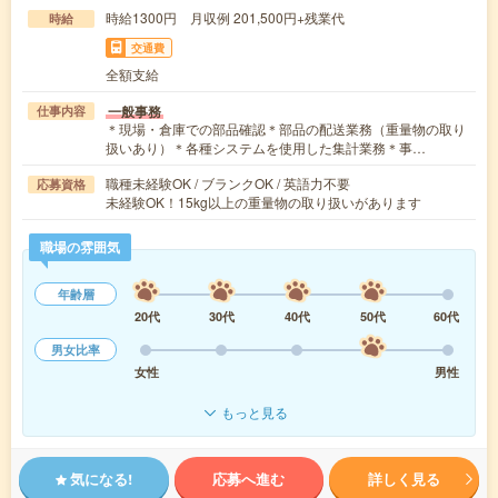
時給1300円 月収例 201,500円+残業代
時給
交通費
全額支給
一般事務
仕事内容
＊現場・倉庫での部品確認＊部品の配送業務（重量物の取り
扱いあり）＊各種システムを使用した集計業務＊事…
職種未経験OK / ブランクOK / 英語力不要
応募資格
未経験OK！15kg以上の重量物の取り扱いがあります
職場の雰囲気
年齢層
20代
30代
40代
50代
60代
男女比率
女性
男性
もっと見る
気になる!
応募へ進む
詳しく見る