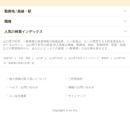
勤務地 / 路線・駅
職種
人気の検索インデックス
山口県下松市 - 一般事務の派遣情報の検索結果。エン派遣は、エンが運営する人材派遣会社の
ポータルサイト。山口県下松市の派遣/求人情報を職種、勤務地、時給、勤務時間、長期・短期
などの希望条件から、あなたにピッタリの派遣（一般事務）のお仕事を探せます。
派遣TOP
中国・四国
山口県
山口県下松市
山口県下松市 オフィスワーク・事務系
山口県下松
市 一般事務の派遣の仕事一覧
個人情報の取り扱いについて
ご利用規約
ヘルプ・お問い合わせ
掲載のお問い合わせ
エン会社概要
サイトマップ
Copyright © en Inc.