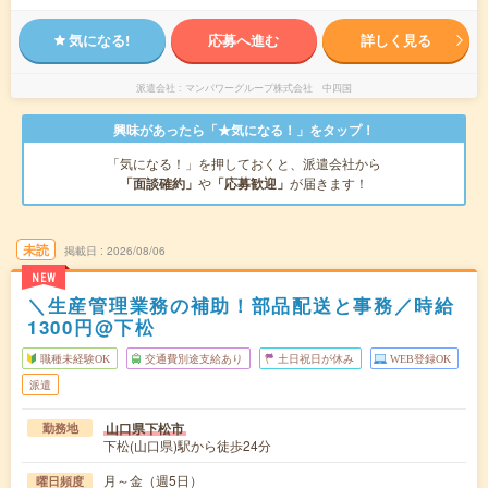
気になる!
応募へ進む
詳しく見る
派遣会社
マンパワーグループ株式会社 中四国
興味があったら「★気になる！」をタップ！
「気になる！」を押しておくと、派遣会社から
「面談確約」
や
「応募歓迎」
が届きます！
未読
掲載日
2026/08/06
NEW
＼生産管理業務の補助！部品配送と事務／時給
1300円@下松
職種未経験OK
交通費別途支給あり
土日祝日が休み
WEB登録OK
派遣
山口県下松市
勤務地
下松(山口県)駅から徒歩24分
月～金（週5日）
曜日頻度