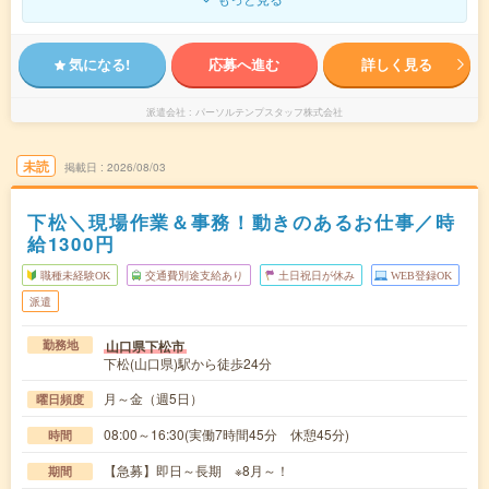
気になる!
応募へ進む
詳しく見る
派遣会社
パーソルテンプスタッフ株式会社
未読
掲載日
2026/08/03
下松＼現場作業＆事務！動きのあるお仕事／時
給1300円
職種未経験OK
交通費別途支給あり
土日祝日が休み
WEB登録OK
派遣
山口県下松市
勤務地
下松(山口県)駅から徒歩24分
月～金（週5日）
曜日頻度
08:00～16:30(実働7時間45分 休憩45分)
時間
【急募】即日～長期 ※8月～！
期間