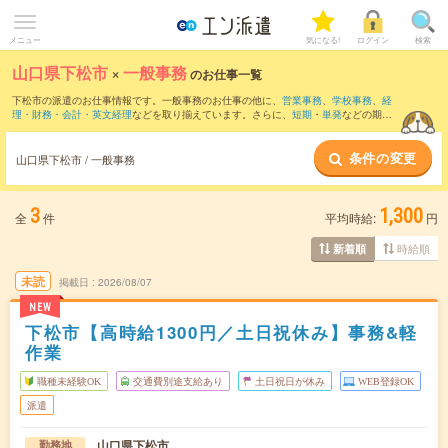
メニュー
気になる!
ログイン
検索
山口県下松市
×
一般事務
のお仕事一覧
下松市の派遣のお仕事情報です。一般事務のお仕事の他に、
営業事務
、
学校事務
、
経
理・財務・会計・英文経理
などを取り揃えています。さらに、
短期
・
単発
などの期間
や、
職種未経験OK
などのこだわり条件で絞り込んでいただけます。職種辞典：
一般事
務のお仕事とは？とは？
条件の変更
山口県下松市 / 一般事務
3
1,300
全
件
平均時給:
円
時給順
新着順
未読
掲載日
2026/08/07
NEW
下松市【高時給1300円／土日祝休み】事務&軽
作業
職種未経験OK
交通費別途支給あり
土日祝日が休み
WEB登録OK
派遣
山口県下松市
勤務地