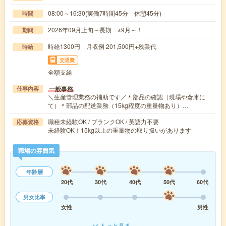
08:00～16:30(実働7時間45分 休憩45分)
時間
2026年09月上旬～長期 ※9月～！
期間
時給1300円 月収例 201,500円+残業代
時給
交通費
全額支給
一般事務
仕事内容
＼生産管理業務の補助です／＊部品の確認（現場や倉庫に
て）＊部品の配送業務（15kg程度の重量物あり）…
職種未経験OK / ブランクOK / 英語力不要
応募資格
未経験OK！15kg以上の重量物の取り扱いがあります
職場の雰囲気
年齢層
20代
30代
40代
50代
60代
男女比率
女性
男性
もっと見る