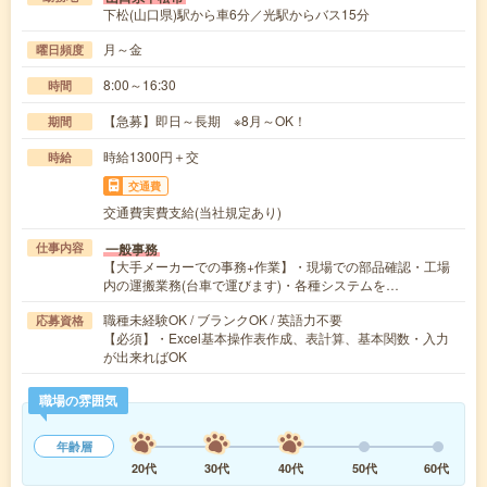
下松(山口県)駅から車6分／光駅からバス15分
月～金
曜日頻度
8:00～16:30
時間
【急募】即日～長期 ※8月～OK！
期間
時給1300円＋交
時給
交通費
交通費実費支給(当社規定あり)
一般事務
仕事内容
【大手メーカーでの事務+作業】・現場での部品確認・工場
内の運搬業務(台車で運びます)・各種システムを…
職種未経験OK / ブランクOK / 英語力不要
応募資格
【必須】・Excel基本操作表作成、表計算、基本関数・入力
が出来ればOK
職場の雰囲気
年齢層
20代
30代
40代
50代
60代