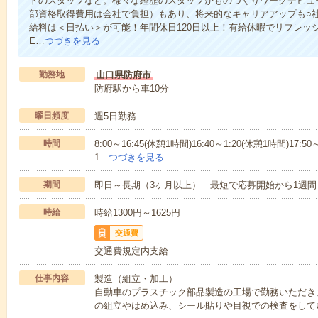
トのスタッフなど。様々な経歴のスタッフがものづくりワークデビュ
部資格取得費用は会社で負担）もあり、将来的なキャリアアップも○
給料は＜日払い＞が可能！年間休日120日以上！有給休暇でリフレッ
E…
つづきを見る
勤務地
山口県防府市
防府駅から車10分
曜日頻度
週5日勤務
時間
8:00～16:45(休憩1時間)16:40～1:20(休憩1時間)17:50
1…
つづきを見る
期間
即日～長期（3ヶ月以上） 最短で応募開始から1週間
時給
時給1300円～1625円
交通費
交通費規定内支給
仕事内容
製造（組立・加工）
自動車のプラスチック部品製造の工場で勤務いただき
の組立やはめ込み、シール貼りや目視での検査をして