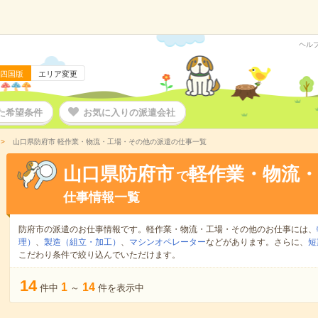
ヘル
四国版
エリア変更
た希望条件
お気に入りの派遣会社
山口県防府市 軽作業・物流・工場・その他の派遣の仕事一覧
山口県防府市
軽作業・物流
で
仕事情報一覧
防府市の派遣のお仕事情報です。軽作業・物流・工場・その他のお仕事には、
理）
、
製造（組立・加工）
、
マシンオペレーター
などがあります。さらに、
短
こだわり条件で絞り込んでいただけます。
14
1
14
件中
～
件を表示中