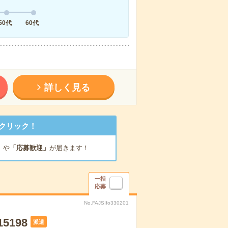
50代
60代
詳しく見る
クリック！
」
や
「応募歓迎」
が届きます！
一括
応募
No.FAJSIfo330201
198
派遣