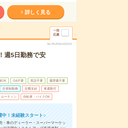
詳しく見る
一括
応募
No.FAJSIfo330201
！週5日勤務で安
緒OK
OA不要
英語不要
履歴書不要
交替制勤務
交費支給
車通勤可
ルーティン
自転車・バイクOK
躍中！未経験スタート○
売・車のディーラー・スーパーマーケッ