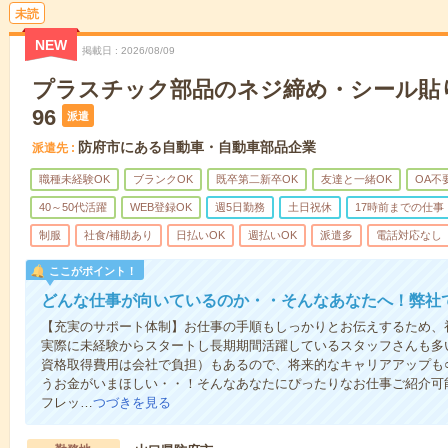
未読
NEW
掲載日
2026/08/09
プラスチック部品のネジ締め・シール貼り／
96
派遣
防府市にある自動車・自動車部品企業
派遣先
職種未経験OK
ブランクOK
既卒第二新卒OK
友達と一緒OK
OA不
40～50代活躍
WEB登録OK
週5日勤務
土日祝休
17時前までの仕事
制服
社食/補助あり
日払いOK
週払いOK
派遣多
電話対応なし
ここがポイント！
どんな仕事が向いているのか・・そんなあなたへ！弊社
【充実のサポート体制】お仕事の手順もしっかりとお伝えするため、
実際に未経験からスタートし長期期間活躍しているスタッフさんも多
資格取得費用は会社で負担）もあるので、将来的なキャリアアップも
うお金がいまほしい・・！そんなあなたにぴったりなお仕事ご紹介可能
フレッ…
つづきを見る