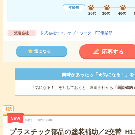
年齢層
20代
30代
40代
株式会社ウィルオブ・ワーク FO事業部
派遣会社
応募する
気になる！
興味があったら「★気になる！」を
「気になる！」を押しておくと、派遣会社から
「面談確約
未読
NEW
掲載日
2026/08/09
プラスチック部品の塗装補助／2交替_H115