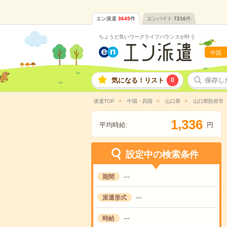
エン派遣
3645
件
エンバイト
7216
件
ちょうど良いワークライフバランスが叶う
中国・
気になる！リスト
0
保存し
派遣TOP
中国・四国
山口県
山口県防府市
,
1
3
3
6
平均時給:
円
設定中の検索条件
期間
---
派遣形式
---
時給
---