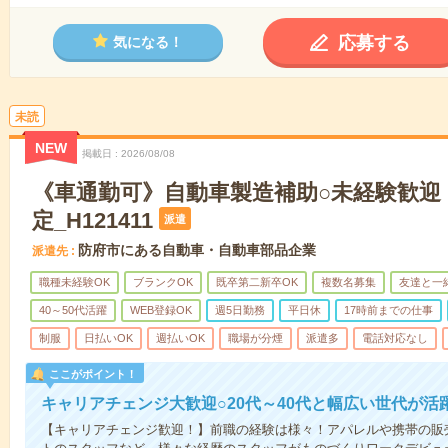
応募する
気になる！
未読
NEW
掲載日
2026/08/08
《車通勤可》自動車製造補助○未経験歓迎
定_H121411
派遣
防府市にある自動車・自動車部品企業
派遣先
職種未経験OK
ブランクOK
既卒第二新卒OK
複数名募集
友達と一
40～50代活躍
WEB登録OK
週5日勤務
平日休
17時前までの仕事
制服
日払いOK
週払いOK
職場が分煙
派遣多
電話対応なし
ここがポイント！
キャリアチェンジ大歓迎○20代～40代と幅広い世代が活
【キャリアチェンジ歓迎！】前職の経験は様々！アパレルや携帯の販