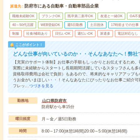
防府市にある自動車・自動車部品企業
派遣先
職種未経験OK
ブランクOK
既卒第二新卒OK
友達と一緒OK
OA不
40～50代活躍
WEB登録OK
週5日勤務
土日祝休
17時前までの仕事
制服
社食/補助あり
日払いOK
週払いOK
派遣多
電話対応なし
ここがポイント！
どんな仕事が向いているのか・・そんなあなたへ！弊社
【充実のサポート体制】お仕事の手順もしっかりとお伝えするため、
実際に未経験からスタートし長期期間活躍しているスタッフさんも多
資格取得費用は会社で負担）もあるので、将来的なキャリアアップも
うお金がいまほしい・・！そんなあなたにぴったりなお仕事ご紹介可能
フレッ…
つづきを見る
勤務地
山口県防府市
防府駅から車15分
曜日頻度
月～金／週5日勤務
時間
8:00～17:00(休憩1時間)20:00～5:00(休憩1時間)