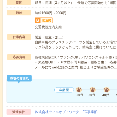
期間
即日～長期（3ヶ月以上） 最短で応募開始から1週間
時給
時給1600円～2000円
交通費
交通費規定内支給
仕事内容
製造（組立・加工）
自動車用のプラスチックパーツを製造している工場で
ック部品をラックから外して、塗装室に掛けていただ
応募資格
職種未経験OK / ブランクOK / パソコンスキル不要 /
＜未経験OK！＞＃学歴不問＃髪色・髪型自由！○応募
メールにてweb登録のご案内↓担当よりご希望条件の
職場の雰囲気
年齢層
20代
30代
40代
株式会社ウィルオブ・ワーク FO事業部
派遣会社