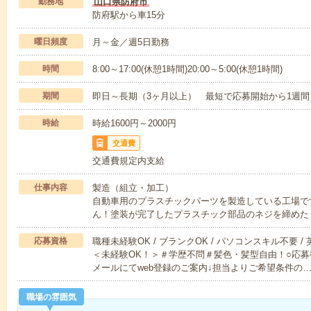
勤務地
山口県防府市
防府駅から車15分
曜日頻度
月～金／週5日勤務
時間
8:00～17:00(休憩1時間)20:00～5:00(休憩1時間)
期間
即日～長期（3ヶ月以上） 最短で応募開始から1週間
時給
時給1600円～2000円
交通費
交通費規定内支給
仕事内容
製造（組立・加工）
自動車用のプラスチックパーツを製造している工場で
ん！塗装が完了したプラスチック部品のネジを締めた
応募資格
職種未経験OK / ブランクOK / パソコンスキル不要 /
＜未経験OK！＞＃学歴不問＃髪色・髪型自由！○応募
メールにてweb登録のご案内↓担当よりご希望条件の
職場の雰囲気