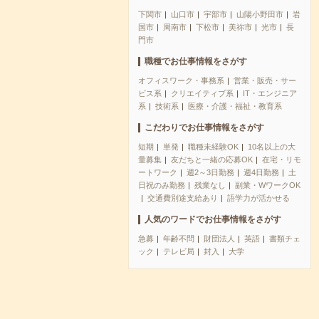
下関市
山口市
宇部市
山陽小野田市
岩
国市
周南市
下松市
美祢市
光市
長
門市
職種でお仕事情報をさがす
オフィスワーク・事務系
営業・販売・サー
ビス系
クリエイティブ系
IT・エンジニア
系
技術系
医療・介護・福祉・教育系
こだわりでお仕事情報をさがす
短期
単発
職種未経験OK
10名以上の大
量募集
友だちと一緒の応募OK
在宅・リモ
ートワーク
週2～3日勤務
週4日勤務
土
日祝のみ勤務
残業なし
副業・WワークOK
交通費別途支給あり
語学力が活かせる
人気のワードでお仕事情報をさがす
急募
年齢不問
財団法人
英語
書類チェ
ック
テレビ局
封入
大学