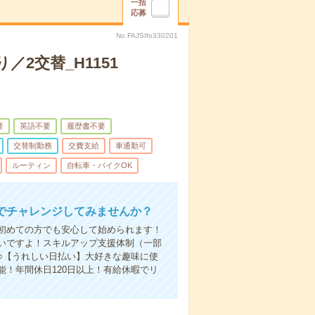
一括
応募
No.FAJSIfo330201
2交替_H1151
要
英語不要
履歴書不要
交替制勤務
交費支給
車通勤可
ルーティン
自転車・バイクOK
でチャレンジしてみませんか？
初めての方でも安心して始められます！
いですよ！スキルアップ支援体制（一部
○【うれしい日払い】大好きな趣味に使
！年間休日120日以上！有給休暇でリ