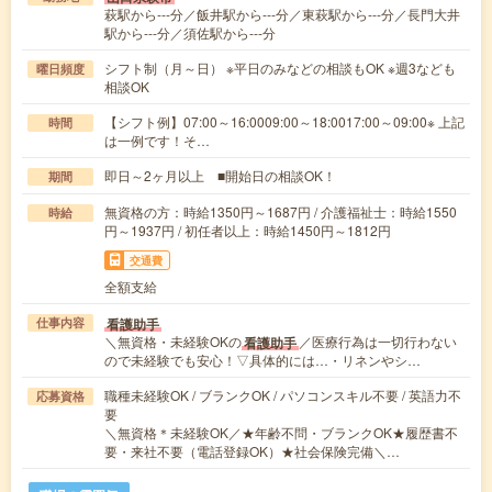
萩駅から---分／飯井駅から---分／東萩駅から---分／長門大井
駅から---分／須佐駅から---分
シフト制（月～日） ※平日のみなどの相談もOK ※週3なども
曜日頻度
相談OK
【シフト例】07:00～16:0009:00～18:0017:00～09:00※ 上記
時間
は一例です！そ…
即日～2ヶ月以上 ■開始日の相談OK！
期間
無資格の方：時給1350円～1687円 / 介護福祉士：時給1550
時給
円～1937円 / 初任者以上：時給1450円～1812円
交通費
全額支給
看護助手
仕事内容
＼無資格・未経験OKの
／医療行為は一切行わない
看護助手
ので未経験でも安心！▽具体的には…・リネンやシ…
職種未経験OK / ブランクOK / パソコンスキル不要 / 英語力不
応募資格
要
＼無資格＊未経験OK／★年齢不問・ブランクOK★履歴書不
要・来社不要（電話登録OK）★社会保険完備＼…