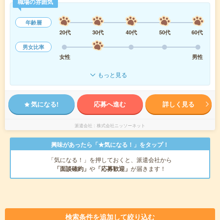
職場の雰囲気
年齢層
20代
30代
40代
50代
60代
男女比率
女性
男性
もっと見る
気になる!
応募へ進む
詳しく見る
派遣会社
株式会社ニッソーネット
興味があったら「★気になる！」をタップ！
「気になる！」を押しておくと、派遣会社から
「面談確約」
や
「応募歓迎」
が届きます！
検索条件を追加して絞り込む