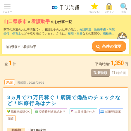
メニュー
気になる!
ログイン
検索
山口県萩市
×
看護助手
のお仕事一覧
萩市の派遣のお仕事情報です。看護助手のお仕事の他に、
介護関連
、
医療事務・病院
受付
、
保育士
などを取り揃えています。さらに、
短期
・
単発
などの期間や、
職種未経
験OK
などのこだわり条件で絞り込んでいただけます。職種辞典：
看護助手のお仕事と
は？とは？
条件の変更
山口県萩市 / 看護助手
1
1,350
全
件
平均時給:
円
時給順
新着順
未読
掲載日
2026/08/06
3ヵ月で71万円稼ぐ！病院で備品のチェックな
ど＊医療行為はナシ
職種未経験OK
交通費別途支給あり
土日祝日が休み
WEB登録OK
派遣
山口県萩市
勤務地