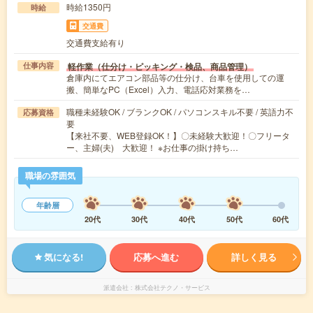
時給1350円
時給
交通費
交通費支給有り
軽作業（仕分け・ピッキング・検品、商品管理）
仕事内容
倉庫内にてエアコン部品等の仕分け、台車を使用しての運
搬、簡単なPC（Excel）入力、電話応対業務を…
職種未経験OK / ブランクOK / パソコンスキル不要 / 英語力不
応募資格
要
【来社不要、WEB登録OK！】〇未経験大歓迎！〇フリータ
ー、主婦(夫) 大歓迎！ ※お仕事の掛け持ち…
職場の雰囲気
年齢層
20代
30代
40代
50代
60代
気になる!
応募へ進む
詳しく見る
派遣会社
株式会社テクノ・サービス