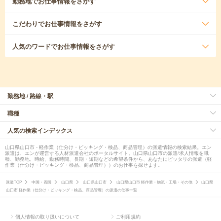
勤務地
でお仕事情報をさがす
こだわり
でお仕事情報をさがす
人気のワード
でお仕事情報をさがす
勤務地 / 路線・駅
職種
人気の検索インデックス
山口県山口市 - 軽作業（仕分け・ピッキング・検品、商品管理）の派遣情報の検索結果。エン
派遣は、エンが運営する人材派遣会社のポータルサイト。山口県山口市の派遣/求人情報を職
種、勤務地、時給、勤務時間、長期・短期などの希望条件から、あなたにピッタリの派遣（軽
作業（仕分け・ピッキング・検品、商品管理））のお仕事を探せます。
派遣TOP
中国・四国
山口県
山口県山口市
山口県山口市 軽作業・物流・工場・その他
山口県
山口市 軽作業（仕分け・ピッキング・検品、商品管理）の派遣の仕事一覧
個人情報の取り扱いについて
ご利用規約