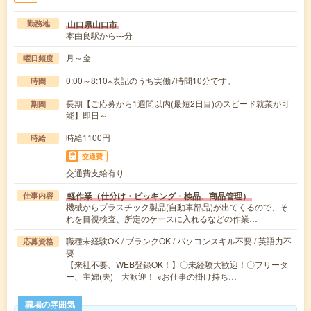
山口県山口市
勤務地
本由良駅から---分
月～金
曜日頻度
0:00～8:10※表記のうち実働7時間10分です。
時間
長期【ご応募から1週間以内(最短2日目)のスピード就業が可
期間
能】即日～
時給1100円
時給
交通費
交通費支給有り
軽作業（仕分け・ピッキング・検品、商品管理）
仕事内容
機械からプラスチック製品(自動車部品)が出てくるので、そ
れを目視検査、所定のケースに入れるなどの作業…
職種未経験OK / ブランクOK / パソコンスキル不要 / 英語力不
応募資格
要
【来社不要、WEB登録OK！】〇未経験大歓迎！〇フリータ
ー、主婦(夫) 大歓迎！ ※お仕事の掛け持ち…
職場の雰囲気