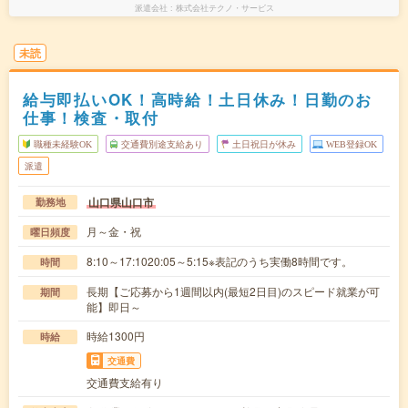
派遣会社
株式会社テクノ・サービス
未読
給与即払いOK！高時給！土日休み！日勤のお
仕事！検査・取付
職種未経験OK
交通費別途支給あり
土日祝日が休み
WEB登録OK
派遣
山口県山口市
勤務地
月～金・祝
曜日頻度
8:10～17:1020:05～5:15※表記のうち実働8時間です。
時間
長期【ご応募から1週間以内(最短2日目)のスピード就業が可
期間
能】即日～
時給1300円
時給
交通費
交通費支給有り