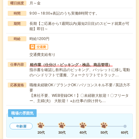
月～金
曜日頻度
9:00～18:00※表記のうち実働8時間です。
時間
長期【ご応募から1週間以内(最短2日目)のスピード就業が可
期間
能】即日～
時給1200円
時給
交通費
交通費支給有り
軽作業（仕分け・ピッキング・検品、商品管理）
仕事内容
指示書を確認し飲料品のピッキング、パッレットに移し電動
のハンドリフトで運搬、フォークリフトでトラック…
職種未経験OK / ブランクOK / パソコンスキル不要 / 英語力不
応募資格
要
【来社不要、WEB登録OK！】〇未経験大歓迎！〇フリータ
ー、主婦(夫) 大歓迎！ ※お仕事の掛け持ち…
職場の雰囲気
年齢層
20代
30代
40代
50代
60代