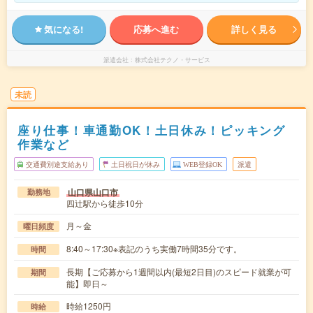
気になる!
応募へ進む
詳しく見る
派遣会社
株式会社テクノ・サービス
未読
座り仕事！車通勤OK！土日休み！ピッキング
作業など
交通費別途支給あり
土日祝日が休み
WEB登録OK
派遣
山口県山口市
勤務地
四辻駅から徒歩10分
月～金
曜日頻度
8:40～17:30※表記のうち実働7時間35分です。
時間
長期【ご応募から1週間以内(最短2日目)のスピード就業が可
期間
能】即日～
時給1250円
時給