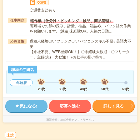
交通費
交通費支給有り
軽作業（仕分け・ピッキング・検品、商品管理）
仕事内容
養鶏場での卵の採取、計量、検品、箱詰め、パック詰め作業
をお願いします。(派遣)未経験OK。人気の日勤…
職種未経験OK / ブランクOK / パソコンスキル不要 / 英語力不
応募資格
要
【来社不要、WEB登録OK！】〇未経験大歓迎！〇フリータ
ー、主婦(夫) 大歓迎！ ※お仕事の掛け持ち…
職場の雰囲気
年齢層
20代
30代
40代
50代
60代
気になる!
応募へ進む
詳しく見る
派遣会社
株式会社テクノ・サービス
未読