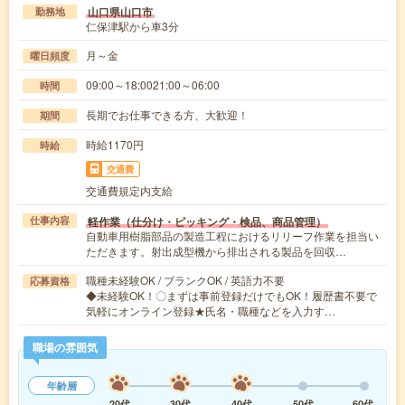
山口県山口市
勤務地
仁保津駅から車3分
月～金
曜日頻度
09:00～18:0021:00～06:00
時間
長期でお仕事できる方、大歓迎！
期間
時給1170円
時給
交通費
交通費規定内支給
軽作業（仕分け・ピッキング・検品、商品管理）
仕事内容
自動車用樹脂部品の製造工程におけるリリーフ作業を担当い
ただきます。射出成型機から排出される製品を回収…
職種未経験OK / ブランクOK / 英語力不要
応募資格
◆未経験OK！〇まずは事前登録だけでもOK！履歴書不要で
気軽にオンライン登録★氏名・職種などを入力す…
職場の雰囲気
年齢層
20代
30代
40代
50代
60代