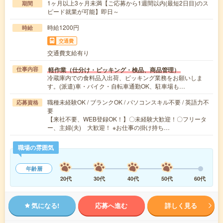
1ヶ月以上3ヶ月未満【ご応募から1週間以内(最短2日目)のス
期間
ピード就業が可能】即日～
時給1200円
時給
交通費
交通費支給有り
軽作業（仕分け・ピッキング・検品、商品管理）
仕事内容
冷蔵庫内での食料品入出荷、ピッキング業務をお願いしま
す。(派遣)車・バイク・自転車通勤OK、駐車場も…
職種未経験OK / ブランクOK / パソコンスキル不要 / 英語力不
応募資格
要
【来社不要、WEB登録OK！】〇未経験大歓迎！〇フリータ
ー、主婦(夫) 大歓迎！ ※お仕事の掛け持ち…
職場の雰囲気
年齢層
20代
30代
40代
50代
60代
気になる!
応募へ進む
詳しく見る