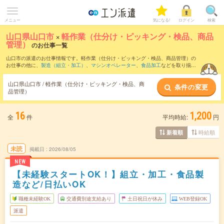
メニュー
気になる!
ログイン
検索
山口県山口市
×
軽作業（仕分け・ピッキング・検品、商品
管理）
のお仕事一覧
山口市の派遣のお仕事情報です。軽作業（仕分け・ピッキング・検品、商品管理）の
お仕事の他に、
製造（組立・加工）
、
マシンオペレーター
、
食品加工
などを取り揃え
ています。さらに、
短期
・
単発
などの期間や、
職種未経験OK
などのこだわり条件で絞
り込んでいただけます。職種辞典：
軽作業（仕分け・ピッキング・検品、商品管理）
山口県山口市 / 軽作業（仕分け・ピッキング・検品、商
条件の変更
のお仕事とは？とは？
品管理）
16
1,200
全
件
平均時給:
円
時給順
新着順
未読
掲載日
2026/08/05
NEW
【未経験スタートOK！】組立・加工・食品製
造など/日払いOK
職種未経験OK
交通費別途支給あり
土日祝日が休み
WEB登録OK
派遣