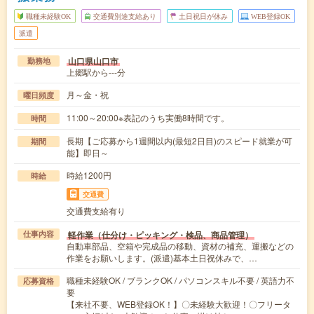
職種未経験OK
交通費別途支給あり
土日祝日が休み
WEB登録OK
派遣
山口県山口市
勤務地
上郷駅から---分
月～金・祝
曜日頻度
11:00～20:00※表記のうち実働8時間です。
時間
長期【ご応募から1週間以内(最短2日目)のスピード就業が可
期間
能】即日～
時給1200円
時給
交通費
交通費支給有り
軽作業（仕分け・ピッキング・検品、商品管理）
仕事内容
自動車部品、空箱や完成品の移動、資材の補充、運搬などの
作業をお願いします。(派遣)基本土日祝休みで、…
職種未経験OK / ブランクOK / パソコンスキル不要 / 英語力不
応募資格
要
【来社不要、WEB登録OK！】〇未経験大歓迎！〇フリータ