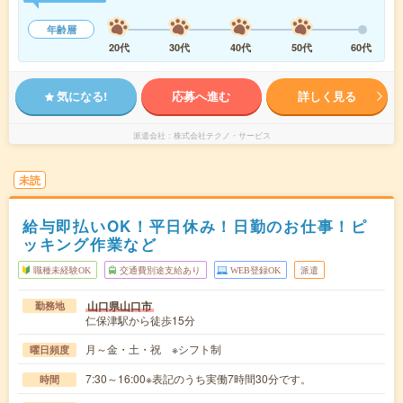
年齢層
20代
30代
40代
50代
60代
気になる!
応募へ進む
詳しく見る
派遣会社
株式会社テクノ・サービス
未読
給与即払いOK！平日休み！日勤のお仕事！ピ
ッキング作業など
職種未経験OK
交通費別途支給あり
WEB登録OK
派遣
山口県山口市
勤務地
仁保津駅から徒歩15分
月～金・土・祝 ※シフト制
曜日頻度
7:30～16:00※表記のうち実働7時間30分です。
時間