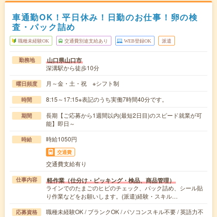
車通勤OK！平日休み！日勤のお仕事！卵の検
査・パック詰め
職種未経験OK
交通費別途支給あり
WEB登録OK
派遣
山口県山口市
勤務地
深溝駅から徒歩10分
月～金・土・祝 ※シフト制
曜日頻度
8:15～17:15※表記のうち実働7時間40分です。
時間
長期【ご応募から1週間以内(最短2日目)のスピード就業が可
期間
能】即日～
時給1050円
時給
交通費
交通費支給有り
軽作業（仕分け・ピッキング・検品、商品管理）
仕事内容
ラインでのたまごのヒビのチェック、パック詰め、シール貼
り作業などをお願いします。(派遣)経験・スキル…
職種未経験OK / ブランクOK / パソコンスキル不要 / 英語力不
応募資格