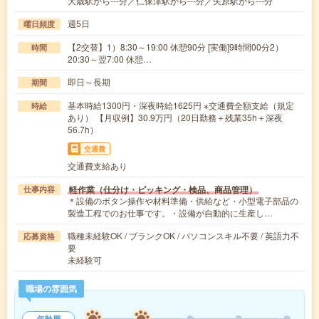
大歳駅から---分／仁保津駅から---分／矢原駅から---分
週5日
曜日頻度
【2交替】1）8:30～19:00 休憩90分 [実働]9時間00分2）
時間
20:30～翌7:00 休憩…
即日～長期
期間
基本時給1300円・深夜時給1625円 ※交通費全額支給（規定
時給
あり） 【月収例】30.9万円（20日勤務＋残業35h＋深夜
56.7h）
交通費
交通費支給あり
軽作業（仕分け・ピッキング・検品、商品管理）
仕事内容
＊設備のボタン操作や材料準備・供給など・小型電子部品の
製造工程でのお仕事です。・設備が自動的に生産し…
職種未経験OK / ブランクOK / パソコンスキル不要 / 英語力不
応募資格
要
未経験可
職場の雰囲気
年齢層