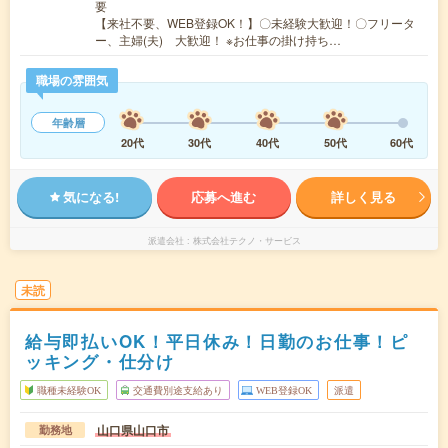
要
【来社不要、WEB登録OK！】〇未経験大歓迎！〇フリータ
ー、主婦(夫) 大歓迎！ ※お仕事の掛け持ち…
職場の雰囲気
年齢層
20代
30代
40代
50代
60代
気になる!
応募へ進む
詳しく見る
派遣会社
株式会社テクノ・サービス
未読
給与即払いOK！平日休み！日勤のお仕事！ピ
ッキング・仕分け
職種未経験OK
交通費別途支給あり
WEB登録OK
派遣
山口県山口市
勤務地