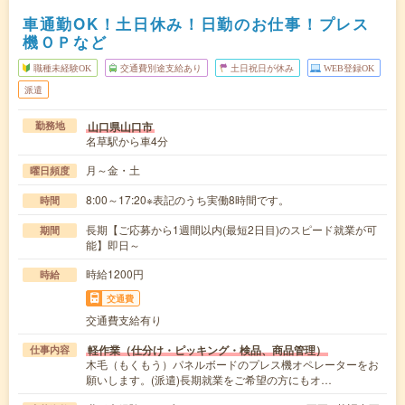
車通勤OK！土日休み！日勤のお仕事！プレス
機ＯＰなど
職種未経験OK
交通費別途支給あり
土日祝日が休み
WEB登録OK
派遣
山口県山口市
勤務地
名草駅から車4分
月～金・土
曜日頻度
8:00～17:20※表記のうち実働8時間です。
時間
長期【ご応募から1週間以内(最短2日目)のスピード就業が可
期間
能】即日～
時給1200円
時給
交通費
交通費支給有り
軽作業（仕分け・ピッキング・検品、商品管理）
仕事内容
木毛（もくもう）パネルボードのプレス機オペレーターをお
願いします。(派遣)長期就業をご希望の方にもオ…