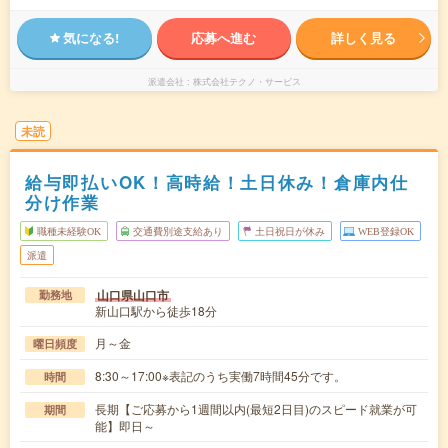
気になる!
応募へ進む
詳しく見る
派遣会社
株式会社テクノ・サービス
未読
給与即払いOK！高時給！土日休み！倉庫内仕
分け作業
職種未経験OK
交通費別途支給あり
土日祝日が休み
WEB登録OK
派遣
山口県山口市
勤務地
新山口駅から徒歩18分
月～金
曜日頻度
8:30～17:00※表記のうち実働7時間45分です。
時間
長期【ご応募から1週間以内(最短2日目)のスピード就業が可
期間
能】即日～