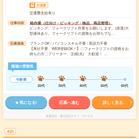
交通費
交通費支給有り
軽作業（仕分け・ピッキング・検品、商品管理）
仕事内容
ピッキング、フォークリフト作業をお願いします。(派遣)大
型連休あり。フォークリフトの資格をお持ちでな…
ブランクOK / パソコンスキル不要 / 英語力不要
応募資格
【来社不要、WEB登録OK！】〇フォークリフトの資格をお
持ちの方〇フリーター、主婦(夫) 大歓迎！ …
職場の雰囲気
年齢層
20代
30代
40代
50代
60代
気になる!
応募へ進む
詳しく見る
派遣会社
株式会社テクノ・サービス
未読