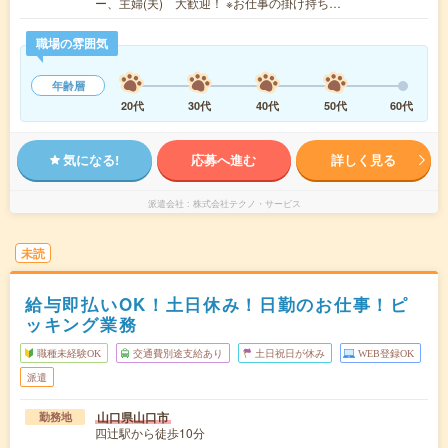
ー、主婦(夫) 大歓迎！ ※お仕事の掛け持ち…
職場の雰囲気
年齢層
20代
30代
40代
50代
60代
気になる!
応募へ進む
詳しく見る
派遣会社
株式会社テクノ・サービス
未読
給与即払いOK！土日休み！日勤のお仕事！ピ
ッキング業務
職種未経験OK
交通費別途支給あり
土日祝日が休み
WEB登録OK
派遣
山口県山口市
勤務地
四辻駅から徒歩10分