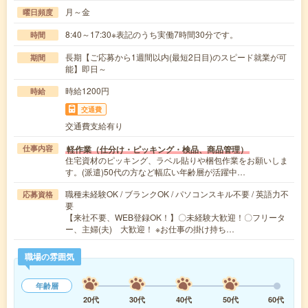
月～金
曜日頻度
8:40～17:30※表記のうち実働7時間30分です。
時間
長期【ご応募から1週間以内(最短2日目)のスピード就業が可
期間
能】即日～
時給1200円
時給
交通費
交通費支給有り
軽作業（仕分け・ピッキング・検品、商品管理）
仕事内容
住宅資材のピッキング、ラベル貼りや梱包作業をお願いしま
す。(派遣)50代の方など幅広い年齢層が活躍中…
職種未経験OK / ブランクOK / パソコンスキル不要 / 英語力不
応募資格
要
【来社不要、WEB登録OK！】〇未経験大歓迎！〇フリータ
ー、主婦(夫) 大歓迎！ ※お仕事の掛け持ち…
職場の雰囲気
年齢層
20代
30代
40代
50代
60代