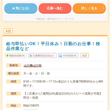
気になる!
応募へ進む
詳しく見る
派遣会社
株式会社テクノ・サービス
未読
給与即払いOK！平日休み！日勤のお仕事！検
品作業など
職種未経験OK
交通費別途支給あり
WEB登録OK
派遣
山口県山口市
勤務地
月～金・土・日・祝
曜日頻度
8:00～17:008:30～17:10※表記のうち実働7時間40分から8時
時間
間です。
【ご応募から1週間以内(最短2日目)のスピード就業が可能】
期間
即日～長期
時給1080円
時給