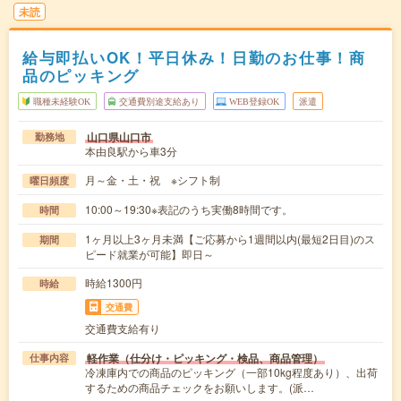
未読
給与即払いOK！平日休み！日勤のお仕事！商
品のピッキング
職種未経験OK
交通費別途支給あり
WEB登録OK
派遣
山口県山口市
勤務地
本由良駅から車3分
月～金・土・祝 ※シフト制
曜日頻度
10:00～19:30※表記のうち実働8時間です。
時間
1ヶ月以上3ヶ月未満【ご応募から1週間以内(最短2日目)のス
期間
ピード就業が可能】即日～
時給1300円
時給
交通費
交通費支給有り
軽作業（仕分け・ピッキング・検品、商品管理）
仕事内容
冷凍庫内での商品のピッキング（一部10kg程度あり）、出荷
するための商品チェックをお願いします。(派…