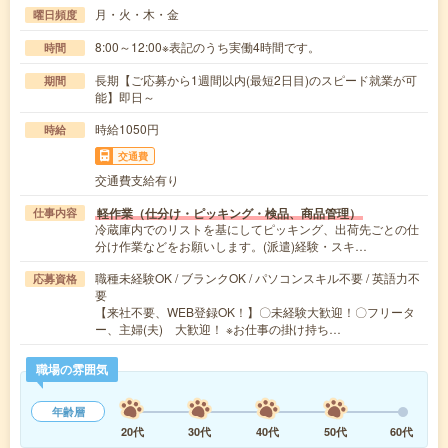
月・火・木・金
曜日頻度
8:00～12:00※表記のうち実働4時間です。
時間
長期【ご応募から1週間以内(最短2日目)のスピード就業が可
期間
能】即日～
時給1050円
時給
交通費
交通費支給有り
軽作業（仕分け・ピッキング・検品、商品管理）
仕事内容
冷蔵庫内でのリストを基にしてピッキング、出荷先ごとの仕
分け作業などをお願いします。(派遣)経験・スキ…
職種未経験OK / ブランクOK / パソコンスキル不要 / 英語力不
応募資格
要
【来社不要、WEB登録OK！】〇未経験大歓迎！〇フリータ
ー、主婦(夫) 大歓迎！ ※お仕事の掛け持ち…
職場の雰囲気
年齢層
20代
30代
40代
50代
60代