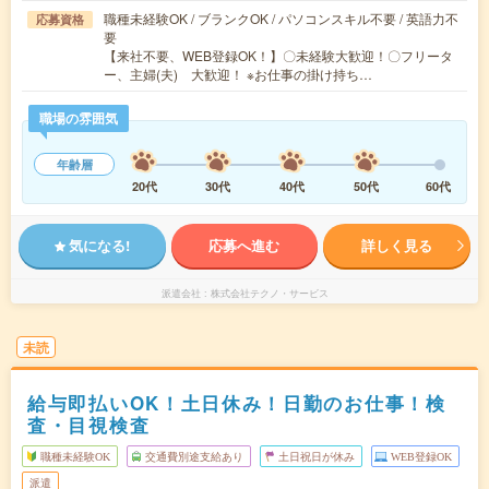
職種未経験OK / ブランクOK / パソコンスキル不要 / 英語力不
応募資格
要
【来社不要、WEB登録OK！】〇未経験大歓迎！〇フリータ
ー、主婦(夫) 大歓迎！ ※お仕事の掛け持ち…
職場の雰囲気
年齢層
20代
30代
40代
50代
60代
気になる!
応募へ進む
詳しく見る
派遣会社
株式会社テクノ・サービス
未読
給与即払いOK！土日休み！日勤のお仕事！検
査・目視検査
職種未経験OK
交通費別途支給あり
土日祝日が休み
WEB登録OK
派遣