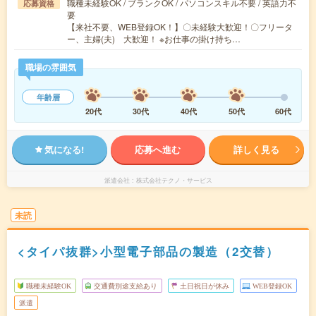
職種未経験OK / ブランクOK / パソコンスキル不要 / 英語力不
応募資格
要
【来社不要、WEB登録OK！】〇未経験大歓迎！〇フリータ
ー、主婦(夫) 大歓迎！ ※お仕事の掛け持ち…
職場の雰囲気
年齢層
20代
30代
40代
50代
60代
気になる!
応募へ進む
詳しく見る
派遣会社
株式会社テクノ・サービス
未読
<タイパ抜群>小型電子部品の製造（2交替）
職種未経験OK
交通費別途支給あり
土日祝日が休み
WEB登録OK
派遣