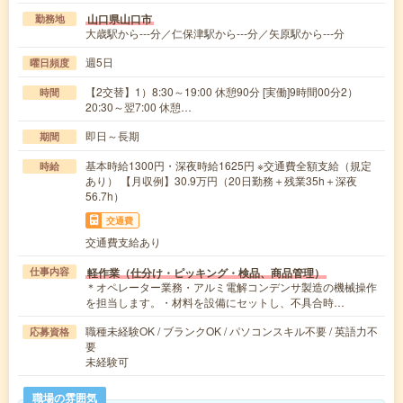
山口県山口市
勤務地
大歳駅から---分／仁保津駅から---分／矢原駅から---分
週5日
曜日頻度
【2交替】1）8:30～19:00 休憩90分 [実働]9時間00分2）
時間
20:30～翌7:00 休憩…
即日～長期
期間
基本時給1300円・深夜時給1625円 ※交通費全額支給（規定
時給
あり） 【月収例】30.9万円（20日勤務＋残業35h＋深夜
56.7h）
交通費
交通費支給あり
軽作業（仕分け・ピッキング・検品、商品管理）
仕事内容
＊オペレーター業務・アルミ電解コンデンサ製造の機械操作
を担当します。・材料を設備にセットし、不具合時…
職種未経験OK / ブランクOK / パソコンスキル不要 / 英語力不
応募資格
要
未経験可
職場の雰囲気