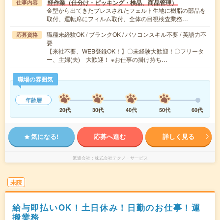
軽作業（仕分け・ピッキング・検品、商品管理）
仕事内容
金型から出てきたプレスされたフェルト生地に樹脂の部品を
取付、運転席にフィルム取付、全体の目視検査業務…
職種未経験OK / ブランクOK / パソコンスキル不要 / 英語力不
応募資格
要
【来社不要、WEB登録OK！】〇未経験大歓迎！〇フリータ
ー、主婦(夫) 大歓迎！ ※お仕事の掛け持ち…
職場の雰囲気
年齢層
20代
30代
40代
50代
60代
気になる!
応募へ進む
詳しく見る
派遣会社
株式会社テクノ・サービス
未読
給与即払いOK！土日休み！日勤のお仕事！運
搬業務