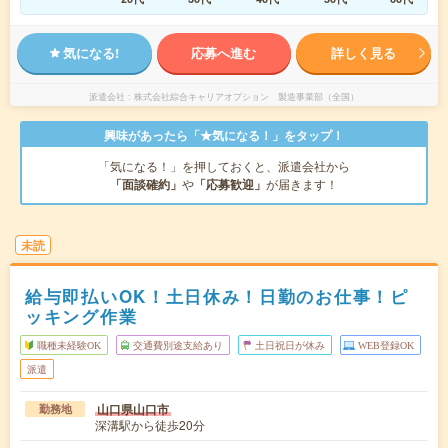
気になる!
応募へ進む
詳しく見る
派遣会社
株式会社綜合キャリアオプション 製造事業部（全国）
興味があったら「★気になる！」をタップ！
「気になる！」を押しておくと、派遣会社から
「面談確約」
や
「応募歓迎」
が届きます！
未読
給与即払いOK！土日休み！日勤のお仕事！ピ
ッキング作業
職種未経験OK
交通費別途支給あり
土日祝日が休み
WEB登録OK
派遣
山口県山口市
勤務地
深溝駅から徒歩20分