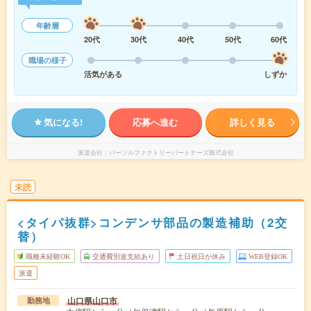
年齢層
20代
30代
40代
50代
60代
職場の様子
活気がある
しずか
気になる!
応募へ進む
詳しく見る
派遣会社
パーソルファクトリーパートナーズ株式会社
未読
<タイパ抜群>コンデンサ部品の製造補助（2交
替）
職種未経験OK
交通費別途支給あり
土日祝日が休み
WEB登録OK
派遣
山口県山口市
勤務地