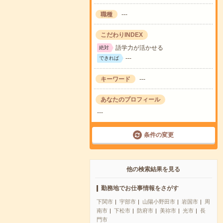
職種
---
こだわりINDEX
語学力が活かせる
絶対
---
できれば
キーワード
---
あなたのプロフィール
---
条件の変更
他の検索結果を見る
勤務地でお仕事情報をさがす
下関市
宇部市
山陽小野田市
岩国市
周
南市
下松市
防府市
美祢市
光市
長
門市