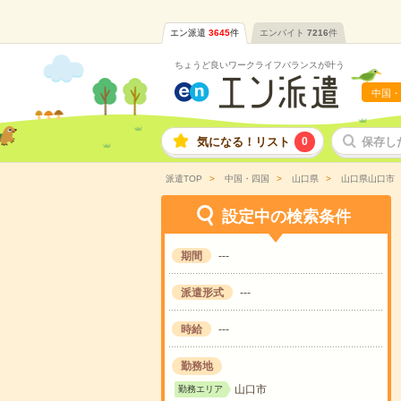
エン派遣
3645
件
エンバイト
7216
件
ちょうど良いワークライフバランスが叶う
中国・
気になる！リスト
0
保存し
派遣TOP
中国・四国
山口県
山口県山口市
設定中の検索条件
期間
---
派遣形式
---
時給
---
勤務地
山口市
勤務エリア