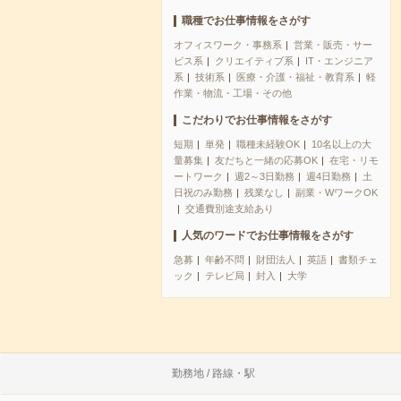
職種でお仕事情報をさがす
オフィスワーク・事務系
営業・販売・サー
ビス系
クリエイティブ系
IT・エンジニア
系
技術系
医療・介護・福祉・教育系
軽
作業・物流・工場・その他
こだわりでお仕事情報をさがす
短期
単発
職種未経験OK
10名以上の大
量募集
友だちと一緒の応募OK
在宅・リモ
ートワーク
週2～3日勤務
週4日勤務
土
日祝のみ勤務
残業なし
副業・WワークOK
交通費別途支給あり
人気のワードでお仕事情報をさがす
急募
年齢不問
財団法人
英語
書類チェ
ック
テレビ局
封入
大学
勤務地 / 路線・駅