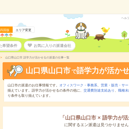
ヘル
四国版
エリア変更
た希望条件
お気に入りの派遣会社
山口県山口市 語学力が活かせるの派遣の仕事一覧
山口県山口市
語学力が活か
で
山口市の派遣のお仕事情報です。
オフィスワーク・事務系
、
営業・販売・サー
揃えています。語学力が活かせるの条件の他に、
交通費別途支給あり
、
職種未
り条件も取り揃えています。
「
山口県山口市
×
語学力が活
に関するエン派遣は見つかりません