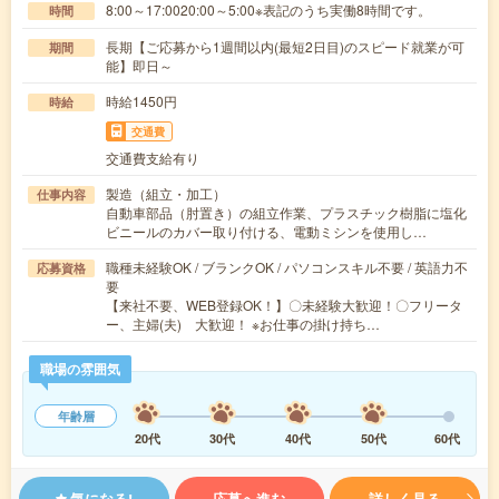
8:00～17:0020:00～5:00※表記のうち実働8時間です。
時間
長期【ご応募から1週間以内(最短2日目)のスピード就業が可
期間
能】即日～
時給1450円
時給
交通費
交通費支給有り
製造（組立・加工）
仕事内容
自動車部品（肘置き）の組立作業、プラスチック樹脂に塩化
ビニールのカバー取り付ける、電動ミシンを使用し…
職種未経験OK / ブランクOK / パソコンスキル不要 / 英語力不
応募資格
要
【来社不要、WEB登録OK！】〇未経験大歓迎！〇フリータ
ー、主婦(夫) 大歓迎！ ※お仕事の掛け持ち…
職場の雰囲気
年齢層
20代
30代
40代
50代
60代
気になる!
応募へ進む
詳しく見る