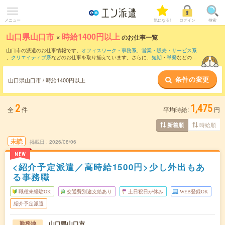
メニュー
気になる!
ログイン
検索
山口県山口市
×
時給1400円以上
のお仕事一覧
山口市の派遣のお仕事情報です。
オフィスワーク・事務系
、
営業・販売・サービス系
、
クリエイティブ系
などのお仕事を取り揃えています。さらに、
短期
・
単発
などの期
間や、
職種未経験OK
などのこだわり条件で絞り込んでいただけます。
条件の変更
山口県山口市 / 時給1400円以上
2
1,475
全
件
平均時給:
円
時給順
新着順
未読
掲載日
2026/08/06
NEW
<紹介予定派遣／高時給1500円>少し外出もあ
る事務職
職種未経験OK
交通費別途支給あり
土日祝日が休み
WEB登録OK
紹介予定派遣
山口県山口市
勤務地