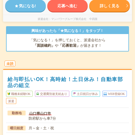
気になる!
応募へ進む
詳しく見る
派遣会社
マンパワーグループ株式会社 中四国
興味があったら「★気になる！」をタップ！
「気になる！」を押しておくと、派遣会社から
「面談確約」
や
「応募歓迎」
が届きます！
未読
給与即払いOK！高時給！土日休み！自動車部
品の組立
職種未経験OK
交通費別途支給あり
土日祝日が休み
WEB登録OK
派遣
山口県山口市
勤務地
防府駅から車7分
月～金・土・祝
曜日頻度