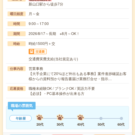
新山口駅から徒歩7分
月～金
曜日頻度
9:00～17:00
時間
2026/8/17～長期 ※8月～OK！
期間
時給1500円＋交
時給
交通費
交通費実費支給(当社規定あり)
営業事務
仕事内容
【大手企業にて20%ほど外出もある事務】案件進捗確認お客
様からの資料預かり報告書届け業務打合せ・指示…
職種未経験OK / ブランクOK / 英語力不要
応募資格
【必須】・PC基本操作が出来る方
職場の雰囲気
年齢層
20代
30代
40代
50代
60代