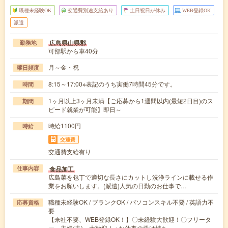
職種未経験OK
交通費別途支給あり
土日祝日が休み
WEB登録OK
派遣
広島県山県郡
勤務地
可部駅から車40分
月～金・祝
曜日頻度
8:15～17:00※表記のうち実働7時間45分です。
時間
1ヶ月以上3ヶ月未満【ご応募から1週間以内(最短2日目)のス
期間
ピード就業が可能】即日～
時給1100円
時給
交通費
交通費支給有り
食品加工
仕事内容
広島菜を包丁で適切な長さにカットし洗浄ラインに載せる作
業をお願いします。(派遣)人気の日勤のお仕事で…
職種未経験OK / ブランクOK / パソコンスキル不要 / 英語力不
応募資格
要
【来社不要、WEB登録OK！】〇未経験大歓迎！〇フリータ
ー、主婦(夫) 大歓迎！ ※お仕事の掛け持ち…