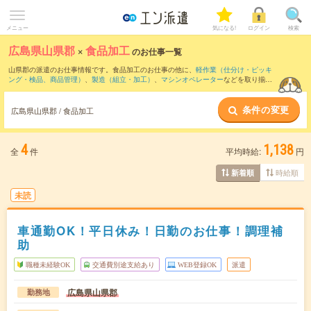
メニュー
気になる!
ログイン
検索
広島県山県郡
×
食品加工
のお仕事一覧
山県郡の派遣のお仕事情報です。食品加工のお仕事の他に、
軽作業（仕分け・ピッキ
ング・検品、商品管理）
、
製造（組立・加工）
、
マシンオペレーター
などを取り揃え
ています。さらに、
短期
・
単発
などの期間や、
職種未経験OK
などのこだわり条件で絞
り込んでいただけます。職種辞典：
食品加工のお仕事とは？とは？
条件の変更
広島県山県郡 / 食品加工
4
1,138
全
件
平均時給:
円
時給順
新着順
未読
車通勤OK！平日休み！日勤のお仕事！調理補
助
職種未経験OK
交通費別途支給あり
WEB登録OK
派遣
広島県山県郡
勤務地