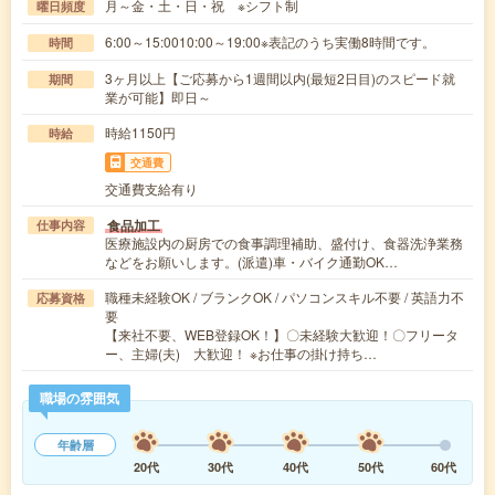
月～金・土・日・祝 ※シフト制
曜日頻度
6:00～15:0010:00～19:00※表記のうち実働8時間です。
時間
3ヶ月以上【ご応募から1週間以内(最短2日目)のスピード就
期間
業が可能】即日～
時給1150円
時給
交通費
交通費支給有り
食品加工
仕事内容
医療施設内の厨房での食事調理補助、盛付け、食器洗浄業務
などをお願いします。(派遣)車・バイク通勤OK…
職種未経験OK / ブランクOK / パソコンスキル不要 / 英語力不
応募資格
要
【来社不要、WEB登録OK！】〇未経験大歓迎！〇フリータ
ー、主婦(夫) 大歓迎！ ※お仕事の掛け持ち…
職場の雰囲気
年齢層
20代
30代
40代
50代
60代