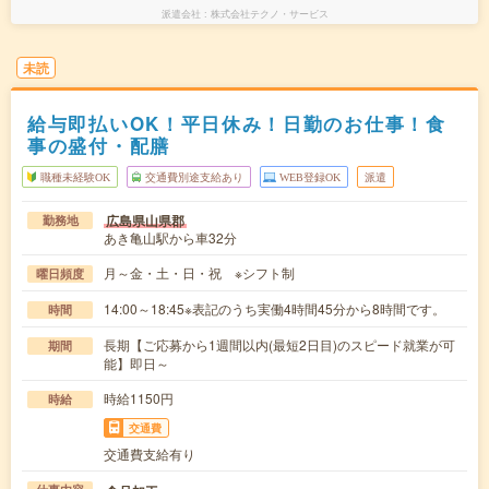
派遣会社
株式会社テクノ・サービス
未読
給与即払いOK！平日休み！日勤のお仕事！食
事の盛付・配膳
職種未経験OK
交通費別途支給あり
WEB登録OK
派遣
広島県山県郡
勤務地
あき亀山駅から車32分
月～金・土・日・祝 ※シフト制
曜日頻度
14:00～18:45※表記のうち実働4時間45分から8時間です。
時間
長期【ご応募から1週間以内(最短2日目)のスピード就業が可
期間
能】即日～
時給1150円
時給
交通費
交通費支給有り