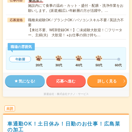
食品加工
仕事内容
施設内にて食事の温め・カット・盛付・配膳・洗浄作業をお
願いします。(派遣)幅広い年齢層の方が活躍中。…
職種未経験OK / ブランクOK / パソコンスキル不要 / 英語力不
応募資格
要
【来社不要、WEB登録OK！】〇未経験大歓迎！〇フリータ
ー、主婦(夫) 大歓迎！ ※お仕事の掛け持ち…
職場の雰囲気
年齢層
20代
30代
40代
50代
60代
気になる!
応募へ進む
詳しく見る
派遣会社
株式会社テクノ・サービス
未読
車通勤OK！土日休み！日勤のお仕事！広島菜
の加工