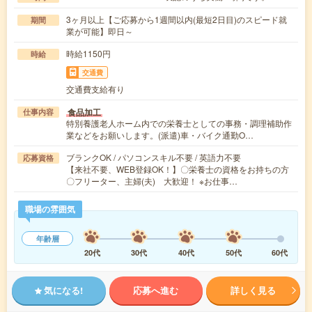
3ヶ月以上【ご応募から1週間以内(最短2日目)のスピード就
期間
業が可能】即日～
時給1150円
時給
交通費
交通費支給有り
食品加工
仕事内容
特別養護老人ホーム内での栄養士としての事務・調理補助作
業などをお願いします。(派遣)車・バイク通勤O…
ブランクOK / パソコンスキル不要 / 英語力不要
応募資格
【来社不要、WEB登録OK！】〇栄養士の資格をお持ちの方
〇フリーター、主婦(夫) 大歓迎！ ※お仕事…
職場の雰囲気
年齢層
20代
30代
40代
50代
60代
気になる!
応募へ進む
詳しく見る