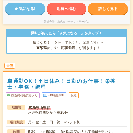
気になる!
応募へ進む
詳しく見る
派遣会社
株式会社テクノ・サービス
興味があったら「★気になる！」をタップ！
「気になる！」を押しておくと、派遣会社から
「面談確約」
や
「応募歓迎」
が届きます！
未読
車通勤OK！平日休み！日勤のお仕事！栄養
士・事務・調理
交通費別途支給あり
WEB登録OK
派遣
広島県山県郡
勤務地
河戸帆待川駅から車29分
月～金・土・日・祝 ※シフト制
曜日頻度
5:30～14:459:30～18:45※表記のうち実働8時間です。
時間