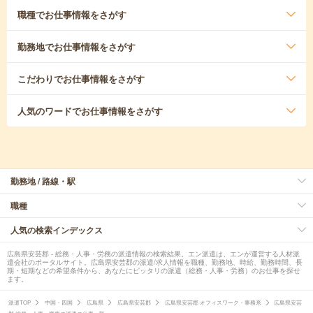
職種
でお仕事情報をさがす
勤務地
でお仕事情報をさがす
こだわり
でお仕事情報をさがす
人気のワード
でお仕事情報をさがす
勤務地 / 路線・駅
職種
人気の検索インデックス
広島県安芸郡 - 総務・人事・労務の派遣情報の検索結果。エン派遣は、エンが運営する人材派
遣会社のポータルサイト。広島県安芸郡の派遣/求人情報を職種、勤務地、時給、勤務時間、長
期・短期などの希望条件から、あなたにピッタリの派遣（総務・人事・労務）のお仕事を探せ
ます。
派遣TOP
中国・四国
広島県
広島県安芸郡
広島県安芸郡 オフィスワーク・事務系
広島県安芸