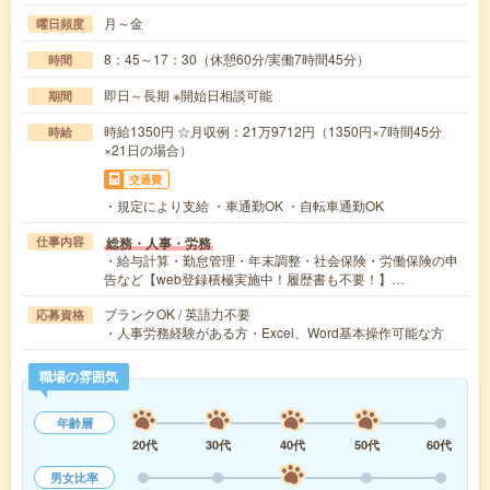
月～金
曜日頻度
8：45～17：30（休憩60分/実働7時間45分）
時間
即日～長期 ※開始日相談可能
期間
時給1350円 ☆月収例：21万9712円（1350円×7時間45分
時給
×21日の場合）
交通費
・規定により支給 ・車通勤OK ・自転車通勤OK
総務・人事・労務
仕事内容
・給与計算・勤怠管理・年末調整・社会保険・労働保険の申
告など【web登録積極実施中！履歴書も不要！】…
ブランクOK / 英語力不要
応募資格
・人事労務経験がある方・Excel、Word基本操作可能な方
職場の雰囲気
年齢層
20代
30代
40代
50代
60代
男女比率