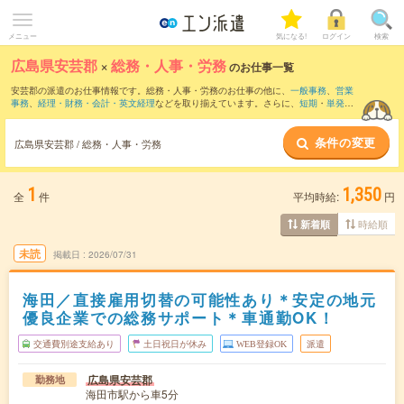
メニュー
気になる!
ログイン
検索
広島県安芸郡
×
総務・人事・労務
のお仕事一覧
安芸郡の派遣のお仕事情報です。総務・人事・労務のお仕事の他に、
一般事務
、
営業
事務
、
経理・財務・会計・英文経理
などを取り揃えています。さらに、
短期
・
単発
な
どの期間や、
職種未経験OK
などのこだわり条件で絞り込んでいただけます。職種辞
典：
人事のお仕事とは？とは？
総務のお仕事とは？とは？
条件の変更
広島県安芸郡 / 総務・人事・労務
1
1,350
全
件
平均時給:
円
時給順
新着順
未読
掲載日
2026/07/31
海田／直接雇用切替の可能性あり＊安定の地元
優良企業での総務サポート＊車通勤OK！
交通費別途支給あり
土日祝日が休み
WEB登録OK
派遣
広島県安芸郡
勤務地
海田市駅から車5分