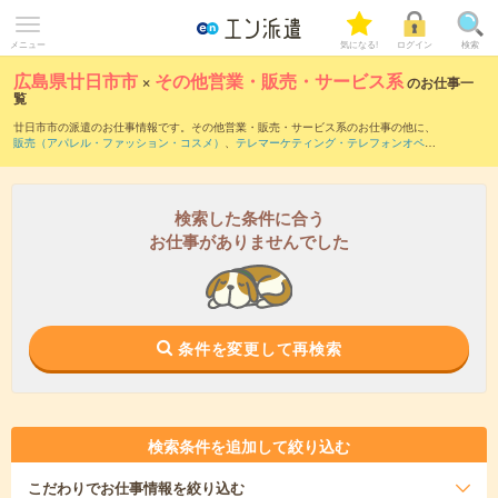
メニュー
気になる!
ログイン
検索
広島県廿日市市
×
その他営業・販売・サービス系
のお仕事一
覧
廿日市市の派遣のお仕事情報です。その他営業・販売・サービス系のお仕事の他に、
販売（アパレル・ファッション・コスメ）
、
テレマーケティング・テレフォンオペレ
ーター・コールセンター
、
レジスタッフ・販売（その他）
などを取り揃えています。
さらに、
短期
・
単発
などの期間や、
職種未経験OK
などのこだわり条件で絞り込んでい
ただけます。
検索した条件に合う
お仕事がありませんでした
条件を変更して再検索
検索条件を追加して絞り込む
こだわり
でお仕事情報を絞り込む