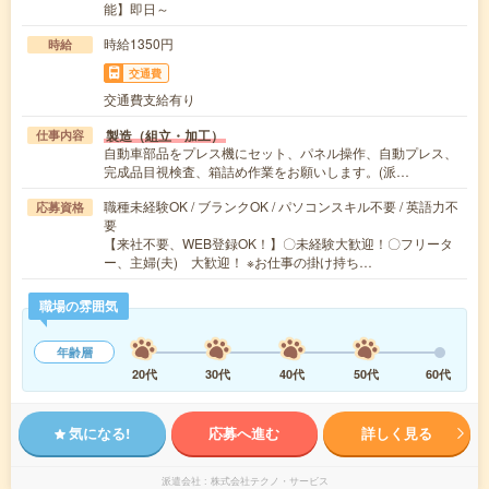
能】即日～
時給1350円
時給
交通費
交通費支給有り
製造（組立・加工）
仕事内容
自動車部品をプレス機にセット、パネル操作、自動プレス、
完成品目視検査、箱詰め作業をお願いします。(派…
職種未経験OK / ブランクOK / パソコンスキル不要 / 英語力不
応募資格
要
【来社不要、WEB登録OK！】〇未経験大歓迎！〇フリータ
ー、主婦(夫) 大歓迎！ ※お仕事の掛け持ち…
職場の雰囲気
年齢層
20代
30代
40代
50代
60代
気になる!
応募へ進む
詳しく見る
派遣会社
株式会社テクノ・サービス