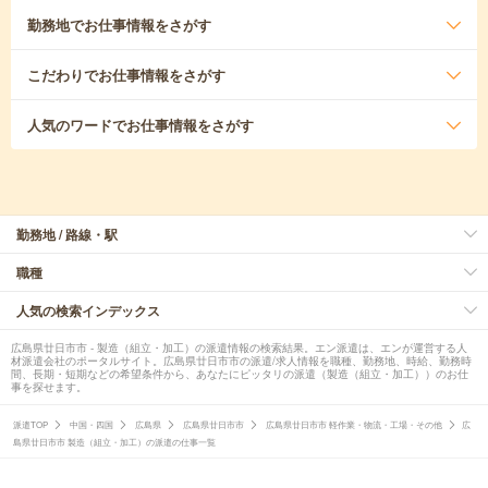
勤務地
でお仕事情報をさがす
こだわり
でお仕事情報をさがす
人気のワード
でお仕事情報をさがす
勤務地 / 路線・駅
職種
人気の検索インデックス
広島県廿日市市 - 製造（組立・加工）の派遣情報の検索結果。エン派遣は、エンが運営する人
材派遣会社のポータルサイト。広島県廿日市市の派遣/求人情報を職種、勤務地、時給、勤務時
間、長期・短期などの希望条件から、あなたにピッタリの派遣（製造（組立・加工））のお仕
事を探せます。
派遣TOP
中国・四国
広島県
広島県廿日市市
広島県廿日市市 軽作業・物流・工場・その他
広
島県廿日市市 製造（組立・加工）の派遣の仕事一覧