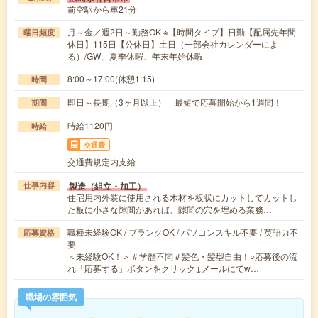
前空駅から車21分
月～金／週2日～勤務OK ※【時間タイプ】日勤【配属先年間
曜日頻度
休日】115日【公休日】土日（一部会社カレンダーによ
る）/GW、夏季休暇、年末年始休暇
8:00～17:00(休憩1:15)
時間
即日～長期（3ヶ月以上） 最短で応募開始から1週間！
期間
時給1120円
時給
交通費
交通費規定内支給
製造（組立・加工）
仕事内容
住宅用内外装に使用される木材を板状にカットしてカットし
た板に小さな隙間があれば、隙間の穴を埋める業務…
職種未経験OK / ブランクOK / パソコンスキル不要 / 英語力不
応募資格
要
＜未経験OK！＞＃学歴不問＃髪色・髪型自由！○応募後の流
れ「応募する」ボタンをクリック↓メールにてw…
職場の雰囲気