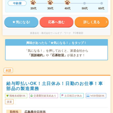
年齢層
20代
30代
40代
50代
60代
気になる!
応募へ進む
詳しく見る
派遣会社
株式会社ウィルオブ・ワーク FO事業部
興味があったら「★気になる！」をタップ！
「気になる！」を押しておくと、派遣会社から
「面談確約」
や
「応募歓迎」
が届きます！
未読
給与即払いOK！土日休み！日勤のお仕事！車
部品の製造業務
職種未経験OK
交通費別途支給あり
土日祝日が休み
WEB登録OK
派遣
広島県廿日市市
勤務地