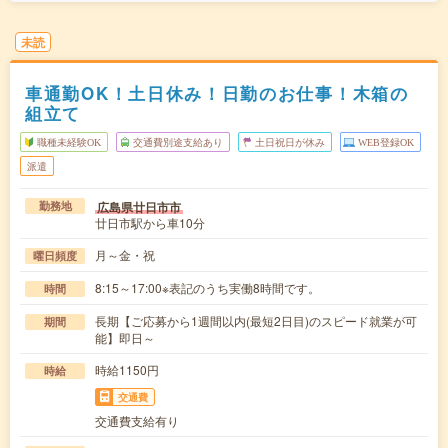
未読
車通勤OK！土日休み！日勤のお仕事！木箱の
組立て
職種未経験OK
交通費別途支給あり
土日祝日が休み
WEB登録OK
派遣
広島県廿日市市
勤務地
廿日市駅から車10分
月～金・祝
曜日頻度
8:15～17:00※表記のうち実働8時間です。
時間
長期【ご応募から1週間以内(最短2日目)のスピード就業が可
期間
能】即日～
時給1150円
時給
交通費
交通費支給有り