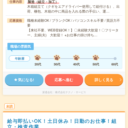
製造（組立・加工）
仕事内容
木箱組立て（クギをエアドライバー使用して組付ける）、出
荷、梱包、木箱の中に商品を入れる際の手伝い、運…
職種未経験OK / ブランクOK / パソコンスキル不要 / 英語力不
応募資格
要
【来社不要、WEB登録OK！】〇未経験大歓迎！〇フリータ
ー、主婦(夫) 大歓迎！ ※お仕事の掛け持ち…
職場の雰囲気
年齢層
20代
30代
40代
50代
60代
気になる!
応募へ進む
詳しく見る
派遣会社
株式会社テクノ・サービス
未読
給与即払いOK！土日休み！日勤のお仕事！組
立・検査作業