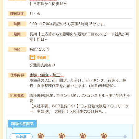
廿日市駅から徒歩15分
月～金
曜日頻度
9:00～17:00※表記のうち実働5時間15分です。
時間
長期【ご応募から1週間以内(最短2日目)のスピード就業が可
期間
能】即日～
時給1250円
時給
交通費
交通費支給有り
製造（組立・加工）
仕事内容
車部品の入出荷、開封、仕分け、ピッキング、荷造り、梱
包・倉庫整理作業をお願いします。(派遣)未経験歓…
職種未経験OK / ブランクOK / パソコンスキル不要 / 英語力不
応募資格
要
【来社不要、WEB登録OK！】〇未経験大歓迎！〇フリータ
ー、主婦(夫) 大歓迎！ ※お仕事の掛け持ち…
職場の雰囲気
年齢層