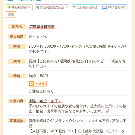
職種未経験OK
交通費別途支給あり
土日祝日が休み
WEB登録OK
派遣
広島県廿日市市
勤務地
月～金・祝
曜日頻度
9:00～17:008:30～17:30※表記のうち実働6時間40分から7時
時間
間40分です。
長期【ご応募から1週間以内(最短2日目)のスピード就業が可
期間
能】即日～
時給1150円
時給
交通費
交通費支給有り
製造（組立・加工）
仕事内容
手のひらサイズの金属や管の組付け、拡大鏡を使用しての検
査、梱包・出荷準備作業などをお願いします。(派…
職種未経験OK / ブランクOK / パソコンスキル不要 / 英語力不
応募資格
要
【来社不要、WEB登録OK！】〇未経験大歓迎！〇フリータ