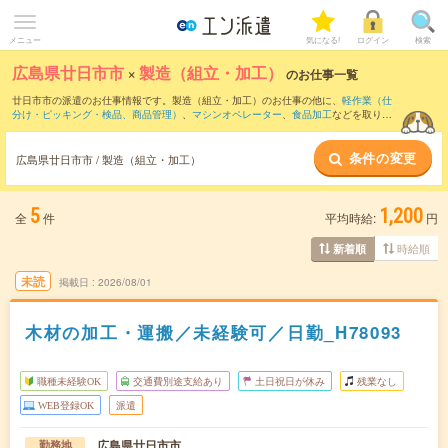
メニュー
気になる!
ログイン
検索
広島県廿日市市
×
製造（組立・加工）
のお仕事一覧
廿日市市の派遣のお仕事情報です。製造（組立・加工）のお仕事の他に、
軽作業（仕
分け・ピッキング・検品、商品管理）
、
マシンオペレーター
、
食品加工
などを取り揃
えています。さらに、
短期
・
単発
などの期間や、
職種未経験OK
などのこだわり条件で
絞り込んでいただけます。職種辞典：
製造（組立・加工）のお仕事とは？とは？
条件の変更
広島県廿日市市 / 製造（組立・加工）
5
1,200
全
件
平均時給:
円
時給順
新着順
未読
掲載日
2026/08/01
木材の加工・運搬／未経験可／日勤_H78093
職種未経験OK
交通費別途支給あり
土日祝日が休み
残業なし
WEB登録OK
派遣
広島県廿日市市
勤務地