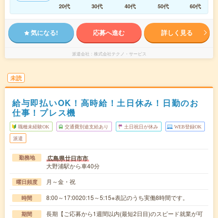
20代
30代
40代
50代
60代
気になる!
応募へ進む
詳しく見る
派遣会社
株式会社テクノ・サービス
未読
給与即払いOK！高時給！土日休み！日勤のお
仕事！プレス機
職種未経験OK
交通費別途支給あり
土日祝日が休み
WEB登録OK
派遣
広島県廿日市市
勤務地
大野浦駅から車40分
月～金・祝
曜日頻度
8:00～17:0020:15～5:15※表記のうち実働8時間です。
時間
長期【ご応募から1週間以内(最短2日目)のスピード就業が可
期間