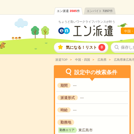
エン派遣
3585
件
エンバイト
7257
件
ちょうど良いワークライフバランスが叶う
中国・
気になる！リスト
0
保存し
派遣TOP
中国・四国
広島県
広島県東広島
設定中の検索条件
期間
---
派遣形式
---
時給
---
勤務地
東広島市
勤務エリア