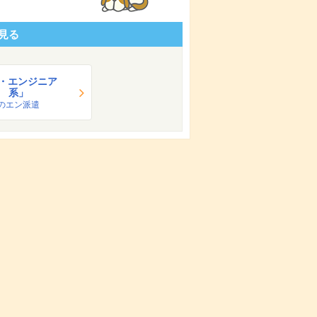
見る
T・エンジニア
系」
のエン派遣