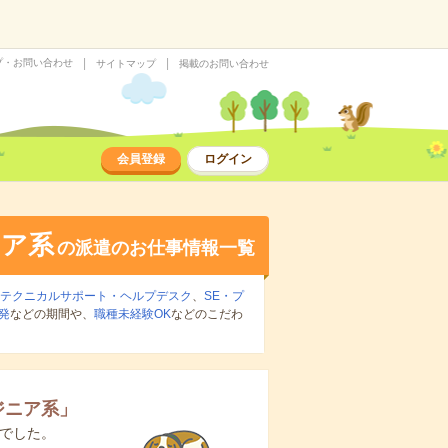
プ・お問い合わせ
サイトマップ
掲載のお問い合わせ
会員登録
ログイン
ニア系
の派遣のお仕事情報一覧
テクニカルサポート・ヘルプデスク
、
SE・プ
発
などの期間や、
職種未経験OK
などのこだわ
ジニア系
」
でした。