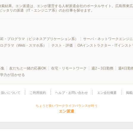
報の検索結果。エン派遣は、エンが運営する人材派遣会社のポータルサイト。広島県東
ピッタリの派遣（IT・エンジニア系）のお仕事を探せます。
SE・プログラマ（ビジネスアプリケーション系）
サーバ・ネットワークエンジニ
プログラマ（Web・スマホ系）
テスト・評価
OAインストラクター・ITインスト
募集
友だちと一緒の応募OK
在宅・リモートワーク
週2～3日勤務
週4日勤
学力が活かせる
り扱いについて
ご利用規約
ヘルプ・お問い合わせ
エン会社概要
掲載
ちょうど良いワークライフバランスが叶う
エン派遣