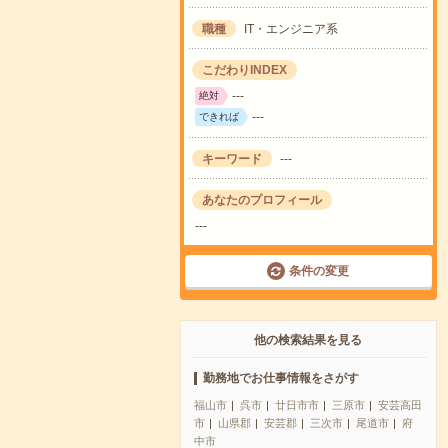
職種
IT・エンジニア系
こだわりINDEX
---
絶対
---
できれば
キーワード
---
あなたのプロフィール
---
条件の変更
他の検索結果を見る
勤務地でお仕事情報をさがす
福山市
呉市
廿日市市
三原市
安芸高田
市
山県郡
安芸郡
三次市
尾道市
府
中市