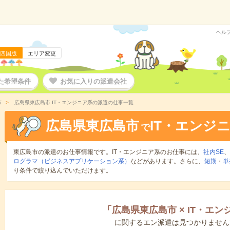
ヘル
四国版
エリア変更
た希望条件
お気に入りの派遣会社
市
広島県東広島市 IT・エンジニア系の派遣の仕事一覧
広島県東広島市
IT・エンジ
で
東広島市の派遣のお仕事情報です。IT・エンジニア系のお仕事には、
社内SE
、
ログラマ（ビジネスアプリケーション系）
などがあります。さらに、
短期
・
単
り条件で絞り込んでいただけます。
「
広島県東広島市
×
IT・エン
に関するエン派遣は見つかりません