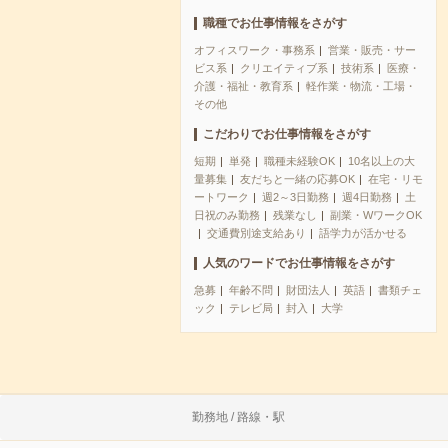
職種でお仕事情報をさがす
オフィスワーク・事務系
営業・販売・サー
ビス系
クリエイティブ系
技術系
医療・
介護・福祉・教育系
軽作業・物流・工場・
その他
こだわりでお仕事情報をさがす
短期
単発
職種未経験OK
10名以上の大
量募集
友だちと一緒の応募OK
在宅・リモ
ートワーク
週2～3日勤務
週4日勤務
土
日祝のみ勤務
残業なし
副業・WワークOK
交通費別途支給あり
語学力が活かせる
人気のワードでお仕事情報をさがす
急募
年齢不問
財団法人
英語
書類チェ
ック
テレビ局
封入
大学
勤務地 / 路線・駅