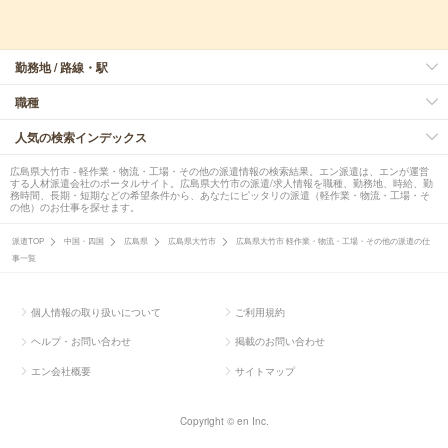
勤務地 / 路線・駅
職種
人気の検索インデックス
広島県大竹市 - 軽作業・物流・工場・その他の派遣情報の検索結果。エン派遣は、エンが運営
する人材派遣会社のポータルサイト。広島県大竹市の派遣/求人情報を職種、勤務地、時給、勤
務時間、長期・短期などの希望条件から、あなたにピッタリの派遣（軽作業・物流・工場・そ
の他）のお仕事を探せます。
派遣TOP
中国・四国
広島県
広島県大竹市
広島県大竹市 軽作業・物流・工場・その他の派遣の仕
事一覧
個人情報の取り扱いについて
ご利用規約
ヘルプ・お問い合わせ
掲載のお問い合わせ
エン会社概要
サイトマップ
Copyright © en Inc.