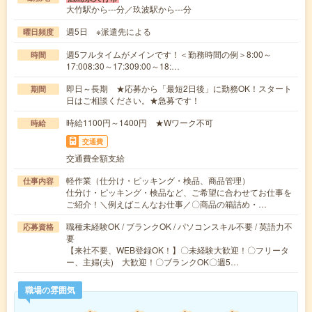
大竹駅から---分／玖波駅から---分
週5日 ※派遣先による
曜日頻度
週5フルタイムがメインです！＜勤務時間の例＞8:00～
時間
17:008:30～17:309:00～18:…
即日～長期 ★応募から「最短2日後」に勤務OK！スタート
期間
日はご相談ください。★急募です！
時給1100円～1400円 ★Wワーク不可
時給
交通費
交通費全額支給
軽作業（仕分け・ピッキング・検品、商品管理）
仕事内容
仕分け・ピッキング・検品など、ご希望に合わせてお仕事を
ご紹介！＼例えばこんなお仕事／〇商品の箱詰め・…
職種未経験OK / ブランクOK / パソコンスキル不要 / 英語力不
応募資格
要
【来社不要、WEB登録OK！】〇未経験大歓迎！〇フリータ
ー、主婦(夫) 大歓迎！〇ブランクOK〇週5…
職場の雰囲気