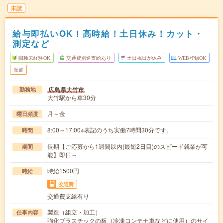
未読
給与即払いOK！高時給！土日休み！カット・
測定など
職種未経験OK
交通費別途支給あり
土日祝日が休み
WEB登録OK
派遣
広島県大竹市
勤務地
大竹駅から車30分
月～金
曜日頻度
8:00～17:00※表記のうち実働7時間30分です。
時間
長期【ご応募から1週間以内(最短2日目)のスピード就業が可
期間
能】即日～
時給1500円
時給
交通費
交通費支給有り
製造（組立・加工）
仕事内容
強化プラスチックの板（冷凍コンテナ車などに使用）のサイ