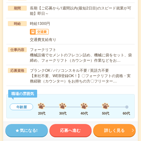
長期【ご応募から1週間以内(最短2日目)のスピード就業が可
期間
能】即日～
時給1300円
時給
交通費
交通費支給有り
フォークリフト
仕事内容
機械設備でセメントのフレコン詰め、機械に袋をセット、袋
締め、フォークリフト（カウンター）作業などをお…
ブランクOK / パソコンスキル不要 / 英語力不要
応募資格
【来社不要、WEB登録OK！】〇フォークリフトの資格・実
務経験（カウンター）をお持ちの方〇フリーター…
職場の雰囲気
年齢層
20代
30代
40代
50代
60代
気になる!
応募へ進む
詳しく見る