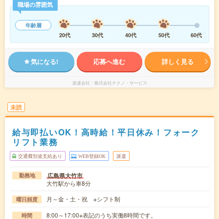
職場の雰囲気
年齢層
20代
30代
40代
50代
60代
気になる!
応募へ進む
詳しく見る
派遣会社
株式会社テクノ・サービス
未読
給与即払いOK！高時給！平日休み！フォーク
リフト業務
交通費別途支給あり
WEB登録OK
派遣
広島県大竹市
勤務地
大竹駅から車8分
月～金・土・祝 ※シフト制
曜日頻度
8:00～17:00※表記のうち実働8時間です。
時間