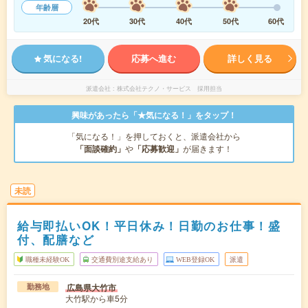
年齢層
20代
30代
40代
50代
60代
気になる!
応募へ進む
詳しく見る
派遣会社
株式会社テクノ・サービス 採用担当
興味があったら「★気になる！」をタップ！
「気になる！」を押しておくと、派遣会社から
「面談確約」
や
「応募歓迎」
が届きます！
未読
給与即払いOK！平日休み！日勤のお仕事！盛
付、配膳など
職種未経験OK
交通費別途支給あり
WEB登録OK
派遣
広島県大竹市
勤務地
大竹駅から車5分