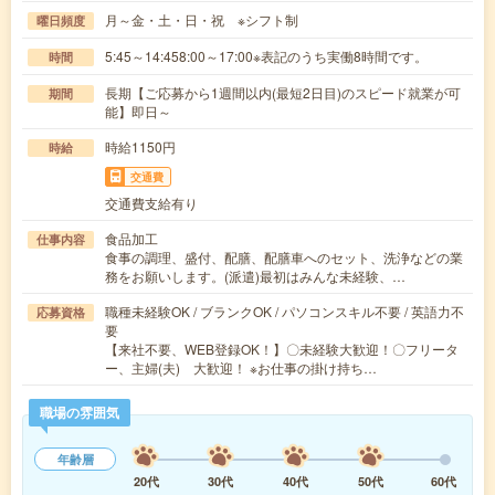
月～金・土・日・祝 ※シフト制
曜日頻度
5:45～14:458:00～17:00※表記のうち実働8時間です。
時間
長期【ご応募から1週間以内(最短2日目)のスピード就業が可
期間
能】即日～
時給1150円
時給
交通費
交通費支給有り
食品加工
仕事内容
食事の調理、盛付、配膳、配膳車へのセット、洗浄などの業
務をお願いします。(派遣)最初はみんな未経験、…
職種未経験OK / ブランクOK / パソコンスキル不要 / 英語力不
応募資格
要
【来社不要、WEB登録OK！】〇未経験大歓迎！〇フリータ
ー、主婦(夫) 大歓迎！ ※お仕事の掛け持ち…
職場の雰囲気
年齢層
20代
30代
40代
50代
60代