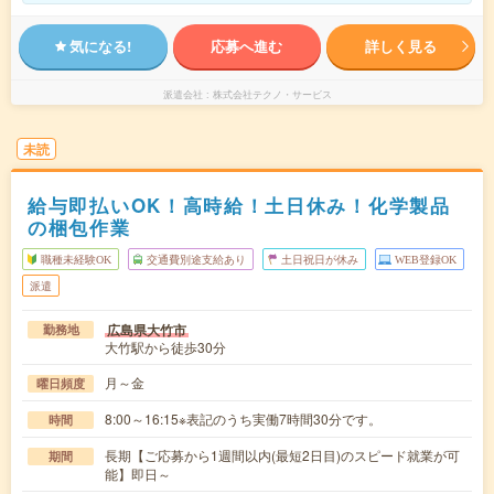
気になる!
応募へ進む
詳しく見る
派遣会社
株式会社テクノ・サービス
未読
給与即払いOK！高時給！土日休み！化学製品
の梱包作業
職種未経験OK
交通費別途支給あり
土日祝日が休み
WEB登録OK
派遣
広島県大竹市
勤務地
大竹駅から徒歩30分
月～金
曜日頻度
8:00～16:15※表記のうち実働7時間30分です。
時間
長期【ご応募から1週間以内(最短2日目)のスピード就業が可
期間
能】即日～