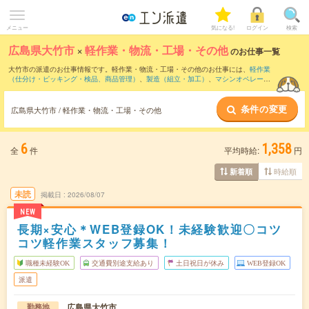
メニュー
気になる!
ログイン
検索
広島県大竹市
×
軽作業・物流・工場・その他
のお仕事一覧
大竹市の派遣のお仕事情報です。軽作業・物流・工場・その他のお仕事には、
軽作業
（仕分け・ピッキング・検品、商品管理）
、
製造（組立・加工）
、
マシンオペレータ
ー
などがあります。さらに、
短期
・
単発
などの期間や、
職種未経験OK
などのこだわり
条件で絞り込んでいただけます。
条件の変更
広島県大竹市 / 軽作業・物流・工場・その他
6
1,358
全
件
平均時給:
円
時給順
新着順
未読
掲載日
2026/08/07
NEW
長期×安心＊WEB登録OK！未経験歓迎〇コツ
コツ軽作業スタッフ募集！
職種未経験OK
交通費別途支給あり
土日祝日が休み
WEB登録OK
派遣
広島県大竹市
勤務地