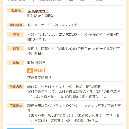
広島県大竹市
勤務地
玖波駅から車5分
月～金・土・日・祝 ※シフト制
曜日頻度
7:00～15:1015:00～23:1023:00～7:10※表記のうち実働7時
時間
間10分です。
長期【ご応募から1週間以内(最短2日目)のスピード就業が可
期間
能】即日～
時給1600円
時給
交通費
交通費支給有り
軽作業（仕分け・ピッキング・検品、商品管理）
仕事内容
塗料の製造として、原料を機械に投入する、製品の梱包業務
（1つ25キロ程度）、所定の場所に置く作業など…
職種未経験OK / ブランクOK / パソコンスキル不要 / 英語力不
応募資格
要
【来社不要、WEB登録OK！】〇未経験大歓迎！〇フリータ
ー、主婦(夫) 大歓迎！ ※お仕事の掛け持ち…