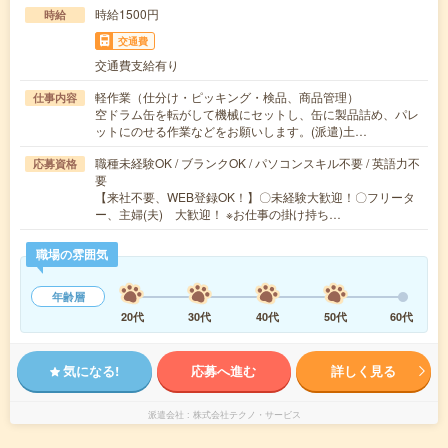
時給1500円
時給
交通費
交通費支給有り
軽作業（仕分け・ピッキング・検品、商品管理）
仕事内容
空ドラム缶を転がして機械にセットし、缶に製品詰め、パレ
ットにのせる作業などをお願いします。(派遣)土…
職種未経験OK / ブランクOK / パソコンスキル不要 / 英語力不
応募資格
要
【来社不要、WEB登録OK！】〇未経験大歓迎！〇フリータ
ー、主婦(夫) 大歓迎！ ※お仕事の掛け持ち…
職場の雰囲気
年齢層
20代
30代
40代
50代
60代
気になる!
応募へ進む
詳しく見る
派遣会社
株式会社テクノ・サービス