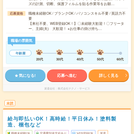
ズの計測、切断、保護フィルムを貼る作業等をお願…
職種未経験OK / ブランクOK / パソコンスキル不要 / 英語力不
応募資格
要
【来社不要、WEB登録OK！】〇未経験大歓迎！〇フリータ
ー、主婦(夫) 大歓迎！ ※お仕事の掛け持ち…
職場の雰囲気
年齢層
20代
30代
40代
50代
60代
気になる!
応募へ進む
詳しく見る
派遣会社
株式会社テクノ・サービス
未読
給与即払いOK！高時給！平日休み！塗料製
造、梱包など
職種未経験OK
交通費別途支給あり
WEB登録OK
派遣