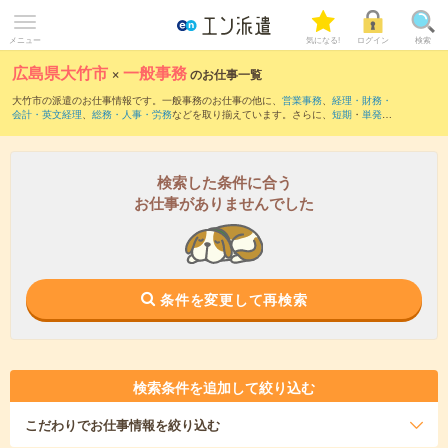
メニュー
気になる!
ログイン
検索
広島県大竹市
×
一般事務
のお仕事一覧
大竹市の派遣のお仕事情報です。一般事務のお仕事の他に、
営業事務
、
経理・財務・
会計・英文経理
、
総務・人事・労務
などを取り揃えています。さらに、
短期
・
単発
な
どの期間や、
職種未経験OK
などのこだわり条件で絞り込んでいただけます。職種辞
典：
一般事務のお仕事とは？とは？
検索した条件に合う
お仕事がありませんでした
条件を変更して再検索
検索条件を追加して絞り込む
こだわり
でお仕事情報を絞り込む